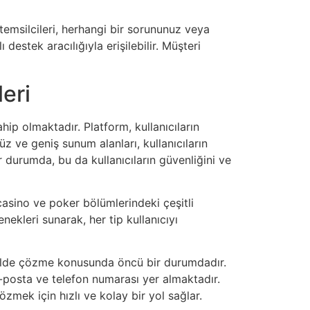
temsilcileri, herhangi bir sorununuz veya
 destek aracılığıyla erişilebilir. Müşteri
leri
hip olmaktadır. Platform, kullanıcıların
üz ve geniş sunum alanları, kullanıcıların
ir durumda, bu da kullanıcıların güvenliğini ve
, casino ve poker bölümlerindeki çeşitli
nekleri sunarak, her tip kullanıcıyı
 şekilde çözme konusunda öncü bir durumdadır.
 e-posta ve telefon numarası yer almaktadır.
çözmek için hızlı ve kolay bir yol sağlar.