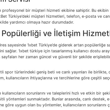
 profesyonel bir müşteri hizmeti ekibine sahiptir. Bu ekibin 
 1xBet Türkiye’deki müşteri hizmetleri, telefon, e-posta ve canlı
şekilde yardımcı olmaya hazır durumdadır.
 Popülerliği ve İletişim Hizmet
dres sayesinde 1xbet Türkiye’de giderek artan popülerliğe sa
ni sağlar. 1xbet türkiye için tasarlanmış kullanıcı dostu aray
iş sayfaları her zaman güncel ve güvenli bir şekilde erişilebil
li spor türlerindeki geniş beti ve canlı yayınları ile birlikte
 kullanıcıların ihtiyaçlarına ve tercihlerine göre çeşitli seçe
 kullanıcıların sorunlarını ve taleplerini hızlı ve etkin bir
eşitli yöntemleri sunmaktadır. Bunlar arasında, canlı destek,
erine göre uygun olan bu yöntemler, kullanıcıların sorunlarını 