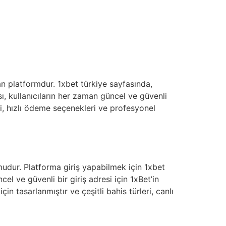
an platformdur. 1xbet türkiye sayfasında,
ası, kullanıcıların her zaman güncel ve güvenli
ği, hızlı ödeme seçenekleri ve profesyonel
mudur. Platforma giriş yapabilmek için 1xbet
cel ve güvenli bir giriş adresi için 1xBet’in
in tasarlanmıştır ve çeşitli bahis türleri, canlı