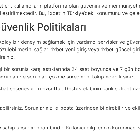
tleri, kullanıcıların platforma olan güvenini ve memnuniyetini a
ileştirilmektedir. Bu, 1xbet’in Türkiye’deki konumunu ve gele
üvenlik Politikaları
e kolay bir deneyim sağlamak için yardımcı servisler ve güvenl
 çözülebilmesini sağlar. 1xbet yeni giriş veya 1xbet güncel gi
irsiniz.
ngi bir sorunla karşılaştıklarında 24 saat boyunca ve 7 gün
unları ve sorunları çözme süreçlerini takip edebilirsiniz.
ive chat seçenekleri mevcuttur. Destek ekibinin canlı sohbet üz
ilirsiniz. Sorunlarınızı e-posta üzerinden bildirebilir ve ekib
 sahip unsurlarından biridir. Kullanıcı bilgilerinin korunması