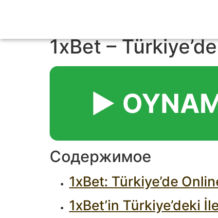
1xBet Türkiye’de 
1xBet – Türkiye’de
▶️ OYNA
Содержимое
1xBet: Türkiye’de Onli
1xBet’in Türkiye’deki İl