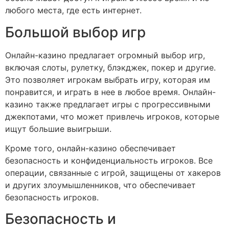
любого места, где есть интернет.
Большой выбор игр
Онлайн-казино предлагает огромный выбор игр,
включая слоты, рулетку, блэкджек, покер и другие.
Это позволяет игрокам выбрать игру, которая им
понравится, и играть в нее в любое время. Онлайн-
казино также предлагает игры с прогрессивными
джекпотами, что может привлечь игроков, которые
ищут большие выигрыши.
Кроме того, онлайн-казино обеспечивает
безопасность и конфиденциальность игроков. Все
операции, связанные с игрой, защищены от хакеров
и других злоумышленников, что обеспечивает
безопасность игроков.
Безопасность и