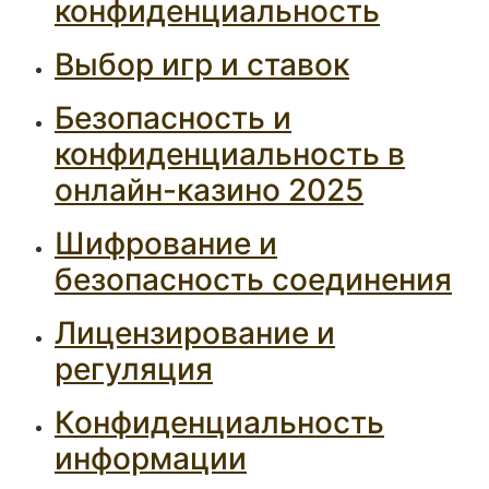
конфиденциальность
Выбор игр и ставок
Безопасность и
конфиденциальность в
онлайн-казино 2025
Шифрование и
безопасность соединения
Лицензирование и
регуляция
Конфиденциальность
информации