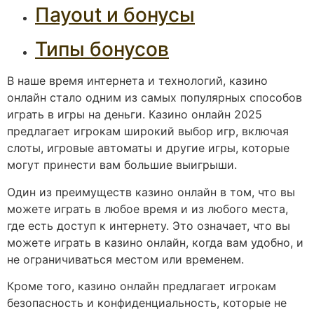
Пayout и бонусы
Типы бонусов
В наше время интернета и технологий, казино
онлайн стало одним из самых популярных способов
играть в игры на деньги. Казино онлайн 2025
предлагает игрокам широкий выбор игр, включая
слоты, игровые автоматы и другие игры, которые
могут принести вам большие выигрыши.
Один из преимуществ казино онлайн в том, что вы
можете играть в любое время и из любого места,
где есть доступ к интернету. Это означает, что вы
можете играть в казино онлайн, когда вам удобно, и
не ограничиваться местом или временем.
Кроме того, казино онлайн предлагает игрокам
безопасность и конфиденциальность, которые не