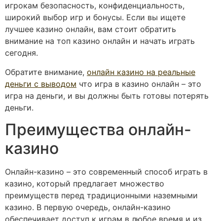
игрокам безопасность, конфиденциальность,
широкий выбор игр и бонусы. Если вы ищете
лучшее казино онлайн, вам стоит обратить
внимание на топ казино онлайн и начать играть
сегодня.
Обратите внимание,
онлайн казино на реальные
деньги с выводом
что игра в казино онлайн – это
игра на деньги, и вы должны быть готовы потерять
деньги.
Преимущества онлайн-
казино
Онлайн-казино – это современный способ играть в
казино, который предлагает множество
преимуществ перед традиционными наземными
казино. В первую очередь, онлайн-казино
обеспечивает доступ к играм в любое время и из