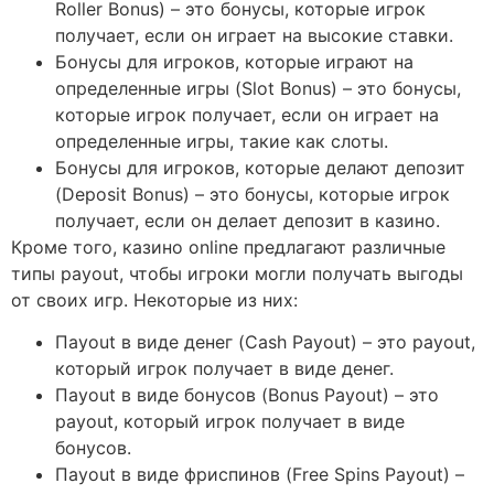
Roller Bonus) – это бонусы, которые игрок
получает, если он играет на высокие ставки.
Бонусы для игроков, которые играют на
определенные игры (Slot Bonus) – это бонусы,
которые игрок получает, если он играет на
определенные игры, такие как слоты.
Бонусы для игроков, которые делают депозит
(Deposit Bonus) – это бонусы, которые игрок
получает, если он делает депозит в казино.
Кроме того, казино online предлагают различные
типы payout, чтобы игроки могли получать выгоды
от своих игр. Некоторые из них:
Пayout в виде денег (Cash Payout) – это payout,
который игрок получает в виде денег.
Пayout в виде бонусов (Bonus Payout) – это
payout, который игрок получает в виде
бонусов.
Пayout в виде фриспинов (Free Spins Payout) –