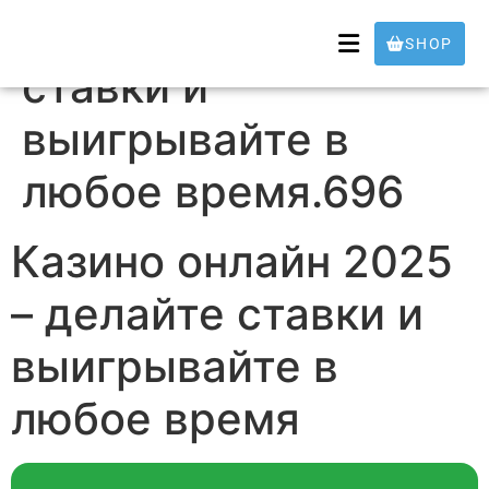
2025 делайте
SHOP
ставки и
выигрывайте в
любое время.696
Казино онлайн 2025
– делайте ставки и
выигрывайте в
любое время