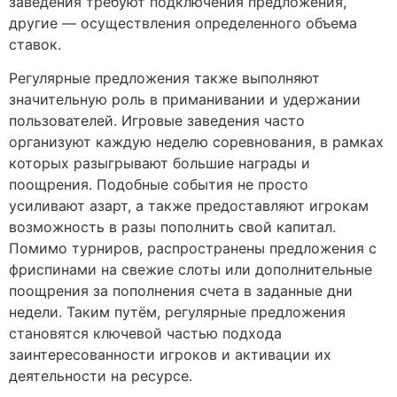
заведения требуют подключения предложения,
другие — осуществления определенного объема
ставок.
Регулярные предложения также выполняют
значительную роль в приманивании и удержании
пользователей. Игровые заведения часто
организуют каждую неделю соревнования, в рамках
которых разыгрывают большие награды и
поощрения. Подобные события не просто
усиливают азарт, а также предоставляют игрокам
возможность в разы пополнить свой капитал.
Помимо турниров, распространены предложения с
фриспинами на свежие слоты или дополнительные
поощрения за пополнения счета в заданные дни
недели. Таким путём, регулярные предложения
становятся ключевой частью подхода
заинтересованности игроков и активации их
деятельности на ресурсе.