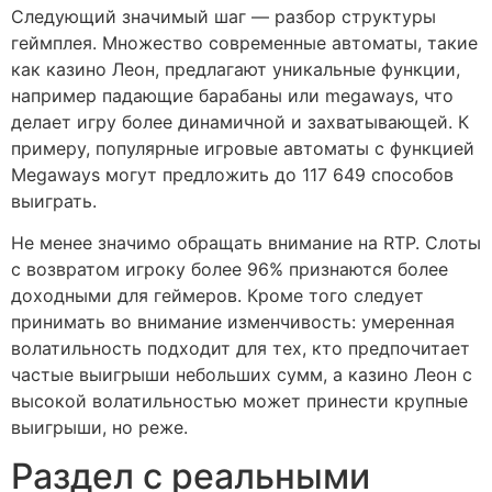
Следующий значимый шаг — разбор структуры
геймплея. Множество современные автоматы, такие
как казино Леон, предлагают уникальные функции,
например падающие барабаны или megaways, что
делает игру более динамичной и захватывающей. К
примеру, популярные игровые автоматы с функцией
Megaways могут предложить до 117 649 способов
выиграть.
Не менее значимо обращать внимание на RTP. Слоты
с возвратом игроку более 96% признаются более
доходными для геймеров. Кроме того следует
принимать во внимание изменчивость: умеренная
волатильность подходит для тех, кто предпочитает
частые выигрыши небольших сумм, а казино Леон с
высокой волатильностью может принести крупные
выигрыши, но реже.
Раздел с реальными