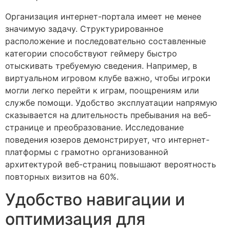
Организация интернет-портала имеет не менее
значимую задачу. Структурированное
расположение и последовательно составленные
категории способствуют геймеру быстро
отыскивать требуемую сведения. Например, в
виртуальном игровом клубе важно, чтобы игроки
могли легко перейти к играм, поощрениям или
службе помощи. Удобство эксплуатации напрямую
сказывается на длительность пребывания на веб-
странице и преобразование. Исследование
поведения юзеров демонстрирует, что интернет-
платформы с грамотно организованной
архитектурой веб-страниц повышают вероятность
повторных визитов на 60%.
Удобство навигации и
оптимизация для