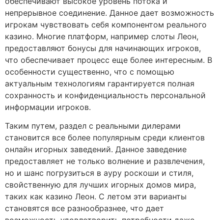
обеспечивают высокое уровень потока и
непрерывное соединение. Данное дает возможность
игрокам чувствовать себя компонентом реального
казино. Многие платформ, например слоты Леон,
предоставляют бонусы для начинающих игроков,
что обеспечивает процесс еще более интересным. В
особенности существенно, что с помощью
актуальным технологиям гарантируется полная
сохранность и конфиденциальность персональной
информации игроков.
Таким путем, раздел с реальными дилерами
становится все более популярным среди клиентов
онлайн игорных заведений. Данное заведение
предоставляет не только волнение и развлечения,
но и шанс погрузиться в ауру роскоши и стиля,
свойственную для лучших игорных домов мира,
таких как казино Леон. С летом эти варианты
становятся все разнообразнее, что дает