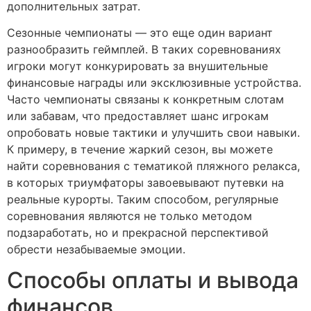
дополнительных затрат.
Сезонные чемпионаты — это еще один вариант
разнообразить геймплей. В таких соревнованиях
игроки могут конкурировать за внушительные
финансовые награды или эксклюзивные устройства.
Часто чемпионаты связаны к конкретным слотам
или забавам, что предоставляет шанс игрокам
опробовать новые тактики и улучшить свои навыки.
К примеру, в течение жаркий сезон, вы можете
найти соревнования с тематикой пляжного релакса,
в которых триумфаторы завоевывают путевки на
реальные курорты. Таким способом, регулярные
соревнования являются не только методом
подзаработать, но и прекрасной перспективой
обрести незабываемые эмоции.
Способы оплаты и вывода
финансов.