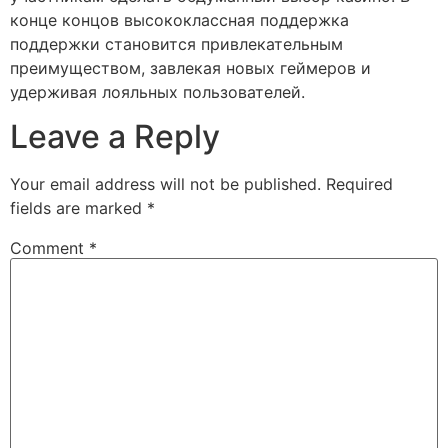
конце концов высококлассная поддержка
поддержки становится привлекательным
преимуществом, завлекая новых геймеров и
удерживая лояльных пользователей.
Leave a Reply
Your email address will not be published.
Required
fields are marked
*
Comment
*