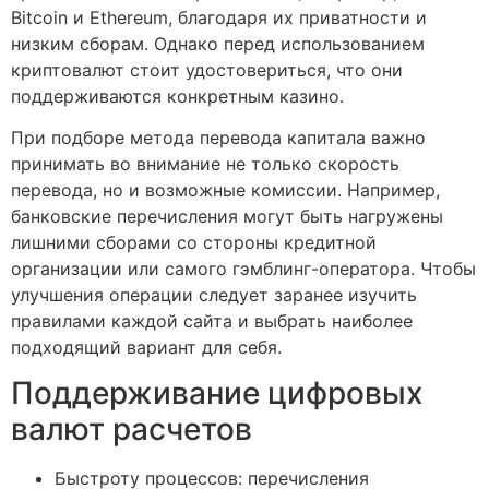
Bitcoin и Ethereum, благодаря их приватности и
низким сборам. Однако перед использованием
криптовалют стоит удостовериться, что они
поддерживаются конкретным казино.
При подборе метода перевода капитала важно
принимать во внимание не только скорость
перевода, но и возможные комиссии. Например,
банковские перечисления могут быть нагружены
лишними сборами со стороны кредитной
организации или самого гэмблинг-оператора. Чтобы
улучшения операции следует заранее изучить
правилами каждой сайта и выбрать наиболее
подходящий вариант для себя.
Поддерживание цифровых
валют расчетов
Быстроту процессов: перечисления