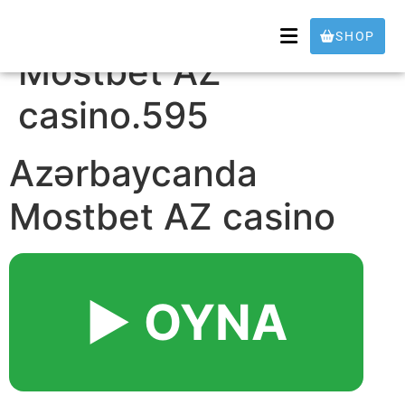
Azərbaycanda
SHOP
Mostbet AZ
casino.595
Azərbaycanda
Mostbet AZ casino
▶️ OYNA