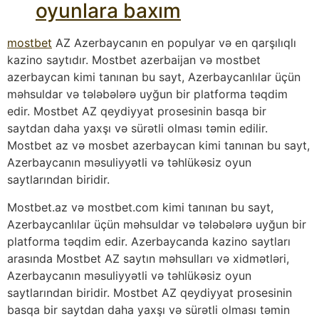
oyunlara baxım
mostbet
AZ Azerbaycanın en populyar və en qarşılıqlı
kazino saytıdır. Mostbet azerbaijan və mostbet
azerbaycan kimi tanınan bu sayt, Azerbaycanlılar üçün
məhsuldar və tələbələrə uyğun bir platforma təqdim
edir. Mostbet AZ qeydiyyat prosesinin basqa bir
saytdan daha yaxşı və sürətli olması təmin edilir.
Mostbet az və mosbet azerbaycan kimi tanınan bu sayt,
Azerbaycanın məsuliyyətli və təhlükəsiz oyun
saytlarından biridir.
Mostbet.az və mostbet.com kimi tanınan bu sayt,
Azerbaycanlılar üçün məhsuldar və tələbələrə uyğun bir
platforma təqdim edir. Azerbaycanda kazino saytları
arasında Mostbet AZ saytın məhsulları və xidmətləri,
Azerbaycanın məsuliyyətli və təhlükəsiz oyun
saytlarından biridir. Mostbet AZ qeydiyyat prosesinin
basqa bir saytdan daha yaxşı və sürətli olması təmin