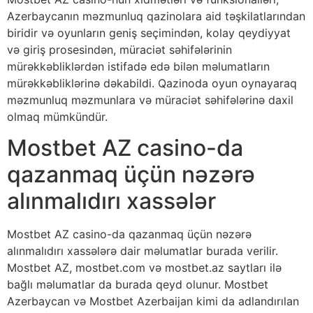
Azerbaycanın məzmunluq qazinolara aid təşkilatlarından
biridir və oyunların geniş seçimindən, kolay qeydiyyat
və giriş prosesindən, müraciət səhifələrinin
mürəkkəbliklərdən istifadə edə bilən məlumatların
mürəkkəbliklərinə dəkabildi. Qazinoda oyun oynayaraq
məzmunluq məzmunlara və müraciət səhifələrinə daxil
olmaq mümkündür.
Mostbet AZ casino-da
qazanmaq üçün nəzərə
alınmalıdırı xassələr
Mostbet AZ casino-da qazanmaq üçün nəzərə
alınmalıdırı xassələrə dair məlumatlar burada verilir.
Mostbet AZ, mostbet.com və mostbet.az saytları ilə
bağlı məlumatlar da burada qeyd olunur. Mostbet
Azerbaycan və Mostbet Azerbaijan kimi da adlandırılan