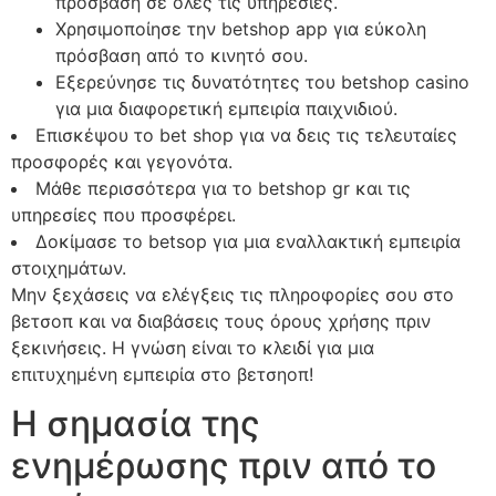
πρόσβαση σε όλες τις υπηρεσίες.
Χρησιμοποίησε την betshop app για εύκολη
πρόσβαση από το κινητό σου.
Εξερεύνησε τις δυνατότητες του betshop casino
για μια διαφορετική εμπειρία παιχνιδιού.
Επισκέψου το bet shop για να δεις τις τελευταίες
προσφορές και γεγονότα.
Μάθε περισσότερα για το betshop gr και τις
υπηρεσίες που προσφέρει.
Δοκίμασε το betsop για μια εναλλακτική εμπειρία
στοιχημάτων.
Μην ξεχάσεις να ελέγξεις τις πληροφορίες σου στο
βετσοπ και να διαβάσεις τους όρους χρήσης πριν
ξεκινήσεις. Η γνώση είναι το κλειδί για μια
επιτυχημένη εμπειρία στο βετσηοπ!
Η σημασία της
ενημέρωσης πριν από το