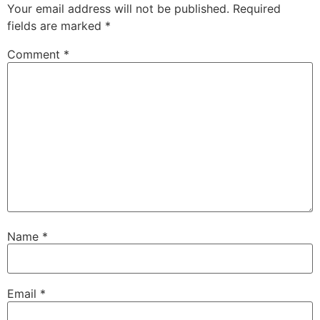
Your email address will not be published.
Required
fields are marked
*
Comment
*
Name
*
Email
*