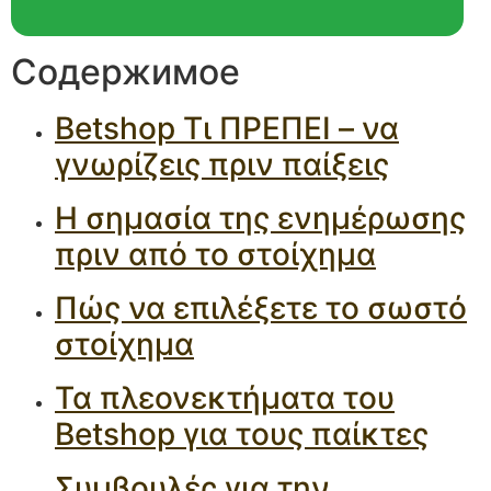
Содержимое
Betshop Τι ΠΡΕΠΕΙ – να
γνωρίζεις πριν παίξεις
Η σημασία της ενημέρωσης
πριν από το στοίχημα
Πώς να επιλέξετε το σωστό
στοίχημα
Τα πλεονεκτήματα του
Betshop για τους παίκτες
Συμβουλές για την