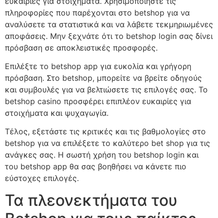
ευκαιρίες για στοιχήματα. Χρησιμοποιήστε τις
πληροφορίες που παρέχονται στο betshop για να
αναλύσετε τα στατιστικά και να λάβετε τεκμηριωμένες
αποφάσεις. Μην ξεχνάτε ότι το betshop login σας δίνει
πρόσβαση σε αποκλειστικές προσφορές.
Επιλέξτε το betshop app για ευκολία και γρήγορη
πρόσβαση. Στο betshop, μπορείτε να βρείτε οδηγούς
και συμβουλές για να βελτιώσετε τις επιλογές σας. Το
betshop casino προσφέρει επιπλέον ευκαιρίες για
στοιχήματα και ψυχαγωγία.
Τέλος, εξετάστε τις κριτικές και τις βαθμολογίες στο
betshop για να επιλέξετε το καλύτερο bet shop για τις
ανάγκες σας. Η σωστή χρήση του betshop login και
του betshop app θα σας βοηθήσει να κάνετε πιο
εύστοχες επιλογές.
Τα πλεονεκτήματα του