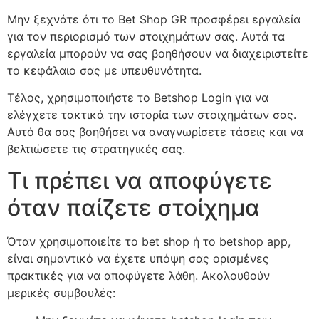
Μην ξεχνάτε ότι το Bet Shop GR προσφέρει εργαλεία
για τον περιορισμό των στοιχημάτων σας. Αυτά τα
εργαλεία μπορούν να σας βοηθήσουν να διαχειριστείτε
το κεφάλαιο σας με υπευθυνότητα.
Τέλος, χρησιμοποιήστε το Betshop Login για να
ελέγχετε τακτικά την ιστορία των στοιχημάτων σας.
Αυτό θα σας βοηθήσει να αναγνωρίσετε τάσεις και να
βελτιώσετε τις στρατηγικές σας.
Τι πρέπει να αποφύγετε
όταν παίζετε στοίχημα
Όταν χρησιμοποιείτε το bet shop ή το betshop app,
είναι σημαντικό να έχετε υπόψη σας ορισμένες
πρακτικές για να αποφύγετε λάθη. Ακολουθούν
μερικές συμβουλές: