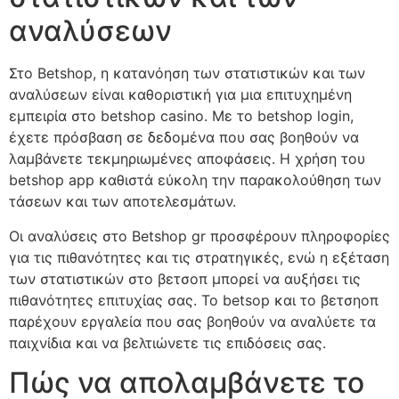
αναλύσεων
Στο Betshop, η κατανόηση των στατιστικών και των
αναλύσεων είναι καθοριστική για μια επιτυχημένη
εμπειρία στο betshop casino. Με το betshop login,
έχετε πρόσβαση σε δεδομένα που σας βοηθούν να
λαμβάνετε τεκμηριωμένες αποφάσεις. Η χρήση του
betshop app καθιστά εύκολη την παρακολούθηση των
τάσεων και των αποτελεσμάτων.
Οι αναλύσεις στο Betshop gr προσφέρουν πληροφορίες
για τις πιθανότητες και τις στρατηγικές, ενώ η εξέταση
των στατιστικών στο βετσοπ μπορεί να αυξήσει τις
πιθανότητες επιτυχίας σας. Το betsop και το βετσηοπ
παρέχουν εργαλεία που σας βοηθούν να αναλύετε τα
παιχνίδια και να βελτιώνετε τις επιδόσεις σας.
Πώς να απολαμβάνετε το