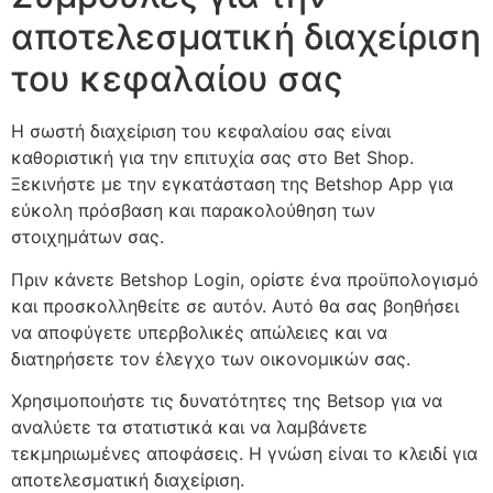
αποτελεσματική διαχείριση
του κεφαλαίου σας
Η σωστή διαχείριση του κεφαλαίου σας είναι
καθοριστική για την επιτυχία σας στο Bet Shop.
Ξεκινήστε με την εγκατάσταση της Betshop App για
εύκολη πρόσβαση και παρακολούθηση των
στοιχημάτων σας.
Πριν κάνετε Betshop Login, ορίστε ένα προϋπολογισμό
και προσκολληθείτε σε αυτόν. Αυτό θα σας βοηθήσει
να αποφύγετε υπερβολικές απώλειες και να
διατηρήσετε τον έλεγχο των οικονομικών σας.
Χρησιμοποιήστε τις δυνατότητες της Betsop για να
αναλύετε τα στατιστικά και να λαμβάνετε
τεκμηριωμένες αποφάσεις. Η γνώση είναι το κλειδί για
αποτελεσματική διαχείριση.