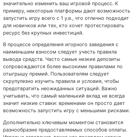
значительно изменить ваш игровой процесс. К
примеру, некоторые платформы дают возможность
запустить игру всего с 1 у.е., что отлично подходит
для новичков или тех, кто хочет протестировать
ресурс без крупных инвестиций.
В процессе определения игорного заведения с
наименьшим взносом следует учесть правила
вывода средств. Часто самые низкие депозиты
сопровождаются более высокими правилами по
отыгрышу премий. Пользователям следует
скрупулезно изучить правила и условия, чтобы
предотвратить неожиданных ситуаций. Важно
учитывать, что самый маленький вклад не всегда
значит низкие ставки: временами он просто дает
возможность запустить игру с меньшими рисками.
Дополнительно ключевым моментом становится
разнообразие предоставляемых способов оплаты.
Игровые заведения, такие как покердом казино,