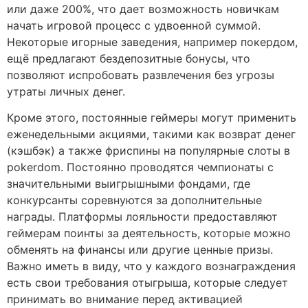
или даже 200%, что дает возможность новичкам
начать игровой процесс с удвоенной суммой.
Некоторые игорные заведения, например покердом,
ещё предлагают бездепозитные бонусы, что
позволяют испробовать развлечения без угрозы
утраты личных денег.
Кроме этого, постоянные геймеры могут применить
еженедельными акциями, такими как возврат денег
(кэшбэк) а также фриспины на популярные слоты в
pokerdom. Постоянно проводятся чемпионаты с
значительными выигрышными фондами, где
конкурсанты соревнуются за дополнительные
награды. Платформы лояльности предоставляют
геймерам поинты за деятельность, которые можно
обменять на финансы или другие ценные призы.
Важно иметь в виду, что у каждого вознаграждения
есть свои требования отыгрыша, которые следует
принимать во внимание перед активацией