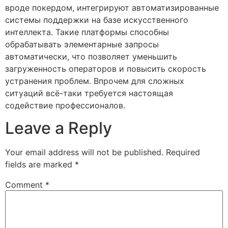
вроде покердом, интегрируют автоматизированные
системы поддержки на базе искусственного
интеллекта. Такие платформы способны
обрабатывать элементарные запросы
автоматически, что позволяет уменьшить
загруженность операторов и повысить скорость
устранения проблем. Впрочем для сложных
ситуаций всё-таки требуется настоящая
содействие профессионалов.
Leave a Reply
Your email address will not be published.
Required
fields are marked
*
Comment
*