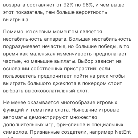
возврата составляет от 92% по 98%, и чем выше
этот показатель, тем больше вероятность
выигрыша.
Помимо, ключевым моментом является
нестабильность аппарата. Большая нестабильность
подразумевает нечастые, но большие победы, в то
время как маленькая изменчивость предполагает
частые, но меньшие выплаты. Выбор зависит на
основании собственных пристрастий: если
пользователь предпочитает пойти на риск чтобы
выиграть большого джекпота в покердом стоит
выбрать высоковолатильный слот.
Не менее оказывается многообразие игровых
функций и тематика слота. Нынешние игровые
автоматы демонстрируют множество
дополнительных игр, фри-спинов и специальных
символов. Признанные создатели, например NetEnt