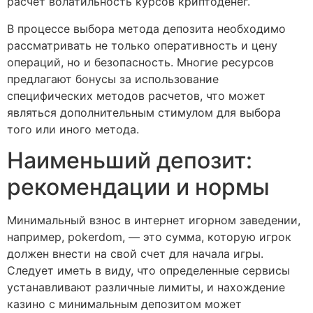
расчёт волатильность курсов криптоденег.
В процессе выбора метода депозита необходимо
рассматривать не только оперативность и цену
операций, но и безопасность. Многие ресурсов
предлагают бонусы за использование
специфических методов расчетов, что может
являться дополнительным стимулом для выбора
того или иного метода.
Наименьший депозит:
рекомендации и нормы
Минимальный взнос в интернет игорном заведении,
например, pokerdom, — это сумма, которую игрок
должен внести на свой счет для начала игры.
Следует иметь в виду, что определенные сервисы
устанавливают различные лимиты, и нахождение
казино с минимальным депозитом может