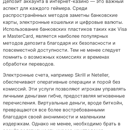
Депозит аккаунта в интернет-казино — это важный
аспект для каждого геймера. Среди
распространённых методов заметны банковские
карты, электронные кошельки и цифровые валюты.
Использование банковских пластиков таких как Visa
и MasterCard, является наиболее популярных
методов депозита благодаря их безопасности и
повсеместной доступности. Тем не менее следует
помнить о возможных комиссиях и временах
обработки переводов.
Электронные счета, например Skrill и Neteller,
обеспечивают оперативные операции и порой без
комиссий. Эти услуги позволяют игрокам управлять
личными деньгами гибче, предоставляя мгновенные
перечисления. Виртуальные деньги, вроде биткойн,
превращаются все более востребованными
благодаря своей анонимности и маленьким
издержкам. Однако не менее, необходимо брать в