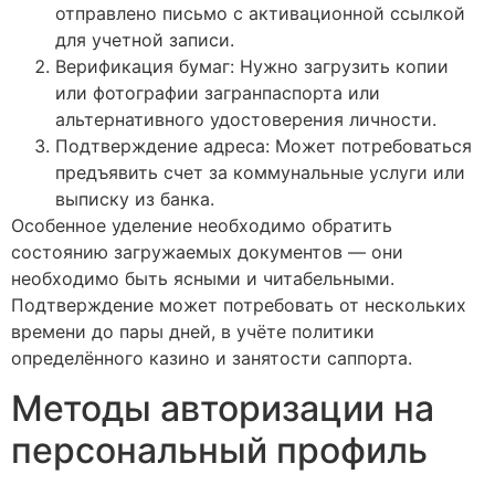
отправлено письмо с активационной ссылкой
для учетной записи.
Верификация бумаг: Нужно загрузить копии
или фотографии загранпаспорта или
альтернативного удостоверения личности.
Подтверждение адреса: Может потребоваться
предъявить счет за коммунальные услуги или
выписку из банка.
Особенное уделение необходимо обратить
состоянию загружаемых документов — они
необходимо быть ясными и читабельными.
Подтверждение может потребовать от нескольких
времени до пары дней, в учёте политики
определённого казино и занятости саппорта.
Методы авторизации на
персональный профиль