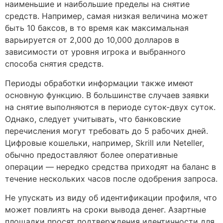
наименьшие и наибольшие пределы на снятие
средств. Например, самая низкая величина может
быть 10 баксов, в то время как максимальная
варьируется от 2,000 до 10,000 долларов в
зависимости от уровня игрока и выбранного
способа снятия средств.
Периоды обработки информации также имеют
основную функцию. В большинстве случаев заявки
на снятие выполняются в периоде суток-двух суток.
Однако, следует учитывать, что банковские
перечисления могут требовать до 5 рабочих дней.
Цифровые кошельки, например, Skrill или Neteller,
обычно предоставляют более оперативные
операции — нередко средства приходят на баланс в
течение нескольких часов после одобрения запроса.
Не упускать из виду об идентификации профиля, что
может повлиять на сроки вывода денег. Азартные
площадки просят подтверждения идентичности для