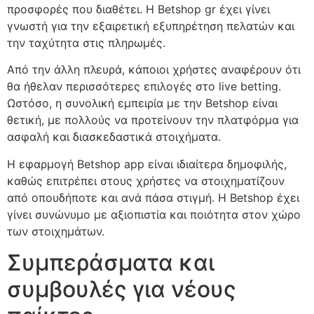
προσφορές που διαθέτει. Η Betshop gr έχει γίνει
γνωστή για την εξαιρετική εξυπηρέτηση πελατών και
την ταχύτητα στις πληρωμές.
Από την άλλη πλευρά, κάποιοι χρήστες αναφέρουν ότι
θα ήθελαν περισσότερες επιλογές στο live betting.
Ωστόσο, η συνολική εμπειρία με την Betshop είναι
θετική, με πολλούς να προτείνουν την πλατφόρμα για
ασφαλή και διασκεδαστικά στοιχήματα.
Η εφαρμογή Betshop app είναι ιδιαίτερα δημοφιλής,
καθώς επιτρέπει στους χρήστες να στοιχηματίζουν
από οπουδήποτε και ανά πάσα στιγμή. Η Betshop έχει
γίνει συνώνυμο με αξιοπιστία και ποιότητα στον χώρο
των στοιχημάτων.
Συμπεράσματα και
συμβουλές για νέους