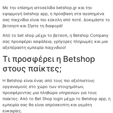
Με την επίσημη ιστοσελίδα betshop.gr και την
εφαρμογή betshop app, η πρόσβαση στα αγαπημένα
σας παιχνίδια είναι πιο εύκολη από ποτέ. Δοκιμάστε το
βετσηοπ και ζήστε τη διαφορά!
Από το bet shop μέχρι το βετσοπ, η Betshop Company
σας προσφέρει ασφάλεια, γρήγορες πληρωμές και μια
αξεπέραστη εμπειρία παιχνιδιού!
Τι προσφέρει η Betshop
στους παίκτες;
Η Betshop είναι ένας από τους πιο αξιόπιστους
οργανισμούς στο χώρο των στοιχημάτων,
προσφέροντας μια πληθώρα υπηρεσιών για τους
παίκτες. Από το Bet Shop login μέχρι το Betshop app, η
εμπειρία σας θα είναι απρόσκοπτη και γεμάτη
ευκαιρίες.