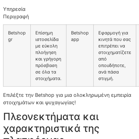
Υπηρεσία
Περιγραφή
Betshop
Επίσημη
Betshop
Εφαρμογή για
gr
ιστοσελίδα
app
κινητά που σας
με εύκολη
επιτρέπει να
πλοήγηση
στοιχηματίζετε
και γρήγορη
από
πρόσβαση
οπουδήποτε,
σε όλα τα
ανά πάσα
στοιχήματα.
στιγμή.
Επιλέξτε την Betshop για μια ολοκληρωμένη εμπειρία
στοιχημάτων και ψυχαγωγίας!
Πλεονεκτήματα και
χαρακτηριστικά της