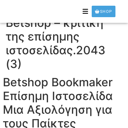
Bookmaker Company
SHOP
Betshop – κριτική
της επίσημης
ιστοσελίδας.2043
(3)
Betshop Bookmaker
Επίσημη Ιστοσελίδα
Μια Αξιολόγηση για
τους Παίκτες