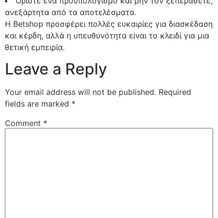
Ορίστε ένα προϋπολογισμό και μην τον ξεπεράσετε,
ανεξάρτητα από τα αποτελέσματα.
Η Betshop προσφέρει πολλές ευκαιρίες για διασκέδαση
και κέρδη, αλλά η υπευθυνότητα είναι το κλειδί για μια
θετική εμπειρία.
Leave a Reply
Your email address will not be published.
Required
fields are marked
*
Comment
*