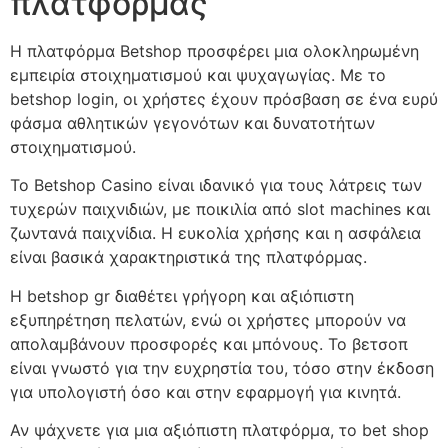
πλατφόρμας
Η πλατφόρμα Betshop προσφέρει μια ολοκληρωμένη
εμπειρία στοιχηματισμού και ψυχαγωγίας. Με το
betshop login, οι χρήστες έχουν πρόσβαση σε ένα ευρύ
φάσμα αθλητικών γεγονότων και δυνατοτήτων
στοιχηματισμού.
Το Betshop Casino είναι ιδανικό για τους λάτρεις των
τυχερών παιχνιδιών, με ποικιλία από slot machines και
ζωντανά παιχνίδια. Η ευκολία χρήσης και η ασφάλεια
είναι βασικά χαρακτηριστικά της πλατφόρμας.
Η betshop gr διαθέτει γρήγορη και αξιόπιστη
εξυπηρέτηση πελατών, ενώ οι χρήστες μπορούν να
απολαμβάνουν προσφορές και μπόνους. Το βετσοπ
είναι γνωστό για την ευχρηστία του, τόσο στην έκδοση
για υπολογιστή όσο και στην εφαρμογή για κινητά.
Αν ψάχνετε για μια αξιόπιστη πλατφόρμα, το bet shop