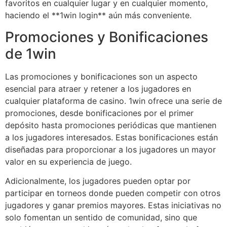
favoritos en cualquier lugar y en cualquier momento,
haciendo el **1win login** aún más conveniente.
Promociones y Bonificaciones
de 1win
Las promociones y bonificaciones son un aspecto
esencial para atraer y retener a los jugadores en
cualquier plataforma de casino. 1win ofrece una serie de
promociones, desde bonificaciones por el primer
depósito hasta promociones periódicas que mantienen
a los jugadores interesados. Estas bonificaciones están
diseñadas para proporcionar a los jugadores un mayor
valor en su experiencia de juego.
Adicionalmente, los jugadores pueden optar por
participar en torneos donde pueden competir con otros
jugadores y ganar premios mayores. Estas iniciativas no
solo fomentan un sentido de comunidad, sino que