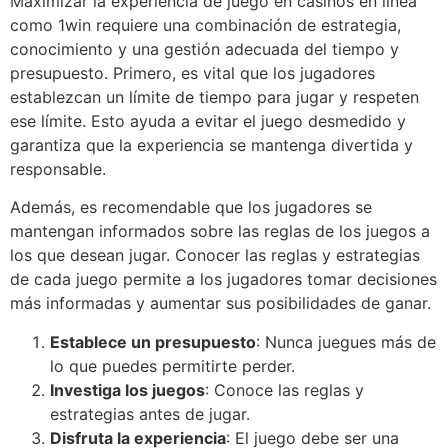
Maximizar la experiencia de juego en casinos en línea
como 1win requiere una combinación de estrategia,
conocimiento y una gestión adecuada del tiempo y
presupuesto. Primero, es vital que los jugadores
establezcan un límite de tiempo para jugar y respeten
ese límite. Esto ayuda a evitar el juego desmedido y
garantiza que la experiencia se mantenga divertida y
responsable.
Además, es recomendable que los jugadores se
mantengan informados sobre las reglas de los juegos a
los que desean jugar. Conocer las reglas y estrategias
de cada juego permite a los jugadores tomar decisiones
más informadas y aumentar sus posibilidades de ganar.
Establece un presupuesto
: Nunca juegues más de
lo que puedes permitirte perder.
Investiga los juegos
: Conoce las reglas y
estrategias antes de jugar.
Disfruta la experiencia
: El juego debe ser una