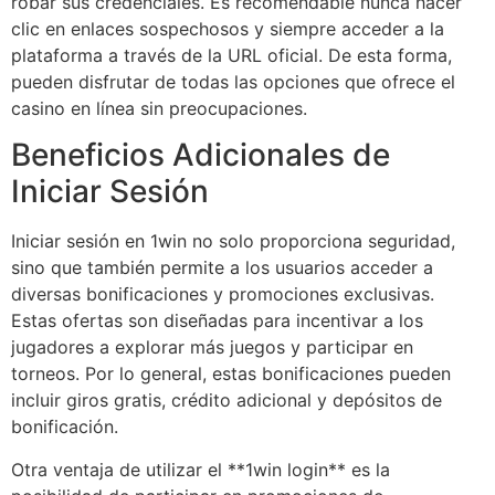
robar sus credenciales. Es recomendable nunca hacer
clic en enlaces sospechosos y siempre acceder a la
plataforma a través de la URL oficial. De esta forma,
pueden disfrutar de todas las opciones que ofrece el
casino en línea sin preocupaciones.
Beneficios Adicionales de
Iniciar Sesión
Iniciar sesión en 1win no solo proporciona seguridad,
sino que también permite a los usuarios acceder a
diversas bonificaciones y promociones exclusivas.
Estas ofertas son diseñadas para incentivar a los
jugadores a explorar más juegos y participar en
torneos. Por lo general, estas bonificaciones pueden
incluir giros gratis, crédito adicional y depósitos de
bonificación.
Otra ventaja de utilizar el **1win login** es la