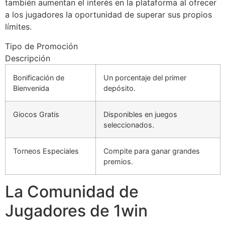
también aumentan el interés en la plataforma al ofrecer
a los jugadores la oportunidad de superar sus propios
límites.
Tipo de Promoción
Descripción
Bonificación de
Un porcentaje del primer
Bienvenida
depósito.
Giocos Gratis
Disponibles en juegos
seleccionados.
Torneos Especiales
Compite para ganar grandes
premios.
La Comunidad de
Jugadores de 1win