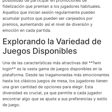
posibilidad de participar en promociones de
fidelización que premian a los jugadores habituales.
Aquellos que inician sesión regularmente pueden
acumular puntos que pueden ser canjeados por
premios, aumentando así el nivel de diversión y
emoción en cada partida.
Explorando la Variedad de
Juegos Disponibles
Una de las características más atractivas del **1win
login** es la vasta gama de juegos disponibles en la
plataforma. Desde las tragamonedas más emocionantes
hasta los clásicos juegos de mesa, los jugadores tienen
una gran cantidad de opciones para elegir. Esta
diversidad es crucial, ya que permite a cada jugador
encontrar algo que se ajuste a sus preferencias y estilo
de juego.