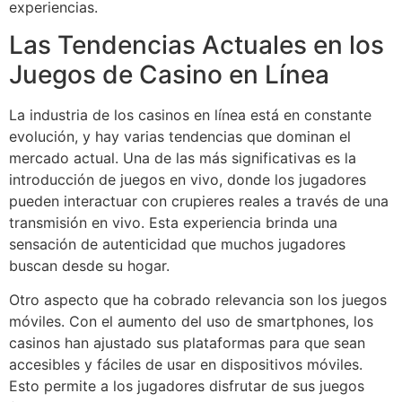
experiencias.
Las Tendencias Actuales en los
Juegos de Casino en Línea
La industria de los casinos en línea está en constante
evolución, y hay varias tendencias que dominan el
mercado actual. Una de las más significativas es la
introducción de juegos en vivo, donde los jugadores
pueden interactuar con crupieres reales a través de una
transmisión en vivo. Esta experiencia brinda una
sensación de autenticidad que muchos jugadores
buscan desde su hogar.
Otro aspecto que ha cobrado relevancia son los juegos
móviles. Con el aumento del uso de smartphones, los
casinos han ajustado sus plataformas para que sean
accesibles y fáciles de usar en dispositivos móviles.
Esto permite a los jugadores disfrutar de sus juegos