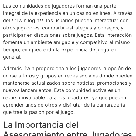
Las comunidades de jugadores forman una parte
integral de la experiencia en un casino en línea. A través
del **1win login**, los usuarios pueden interactuar con
otros jugadores, compartir estrategias y consejos, y
participar en discusiones sobre juegos. Esta interacción
fomenta un ambiente amigable y competitivo al mismo
tiempo, enriqueciendo la experiencia de juego en
general.
Además, 1win proporciona a los jugadores la opción de
unirse a foros y grupos en redes sociales donde pueden
mantenerse actualizados sobre noticias, promociones y
nuevos lanzamientos. Esta comunidad activa es un
recurso invaluable para los jugadores, ya que pueden
aprender unos de otros y disfrutar de la camaradería
que trae la pasión por el juego.
La Importancia del
Asesoramiento entre Jugadores