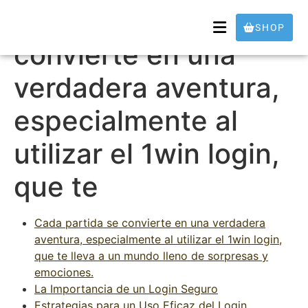
Cada partida se
SHOP
convierte en una
verdadera aventura,
especialmente al
utilizar el 1win login,
que te
Cada partida se convierte en una verdadera
aventura, especialmente al utilizar el 1win login,
que te lleva a un mundo lleno de sorpresas y
emociones.
La Importancia de un Login Seguro
Estrategias para un Uso Eficaz del Login