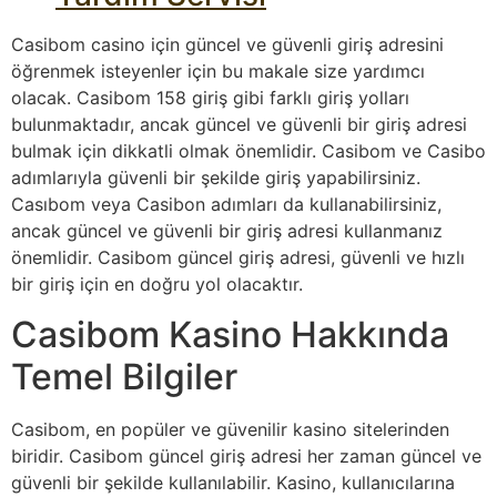
Casibom casino için güncel ve güvenli giriş adresini
öğrenmek isteyenler için bu makale size yardımcı
olacak. Casibom 158 giriş gibi farklı giriş yolları
bulunmaktadır, ancak güncel ve güvenli bir giriş adresi
bulmak için dikkatli olmak önemlidir. Casibom ve Casibo
adımlarıyla güvenli bir şekilde giriş yapabilirsiniz.
Casıbom veya Casibon adımları da kullanabilirsiniz,
ancak güncel ve güvenli bir giriş adresi kullanmanız
önemlidir. Casibom güncel giriş adresi, güvenli ve hızlı
bir giriş için en doğru yol olacaktır.
Casibom Kasino Hakkında
Temel Bilgiler
Casibom, en popüler ve güvenilir kasino sitelerinden
biridir. Casibom güncel giriş adresi her zaman güncel ve
güvenli bir şekilde kullanılabilir. Kasino, kullanıcılarına