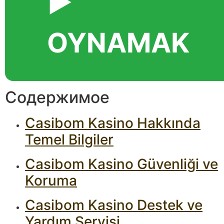
▶️
OYNAMAK
Содержимое
Casibom Kasino Hakkında
Temel Bilgiler
Casibom Kasino Güvenliği ve
Koruma
Casibom Kasino Destek ve
Yardım Servisi