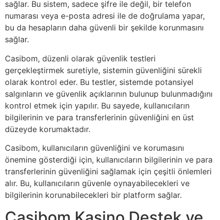
sağlar. Bu sistem, sadece şifre ile değil, bir telefon
numarası veya e-posta adresi ile de doğrulama yapar,
bu da hesapların daha güvenli bir şekilde korunmasını
sağlar.
Casibom, düzenli olarak güvenlik testleri
gerçekleştirmek suretiyle, sistemin güvenliğini sürekli
olarak kontrol eder. Bu testler, sistemde potansiyel
salgınların ve güvenlik açıklarının bulunup bulunmadığını
kontrol etmek için yapılır. Bu sayede, kullanıcıların
bilgilerinin ve para transferlerinin güvenliğini en üst
düzeyde korumaktadır.
Casibom, kullanıcıların güvenliğini ve korumasını
önemine gösterdiği için, kullanıcıların bilgilerinin ve para
transferlerinin güvenliğini sağlamak için çeşitli önlemleri
alır. Bu, kullanıcıların güvenle oynayabilecekleri ve
bilgilerinin korunabilecekleri bir platform sağlar.
Casibom Kasino Destek ve