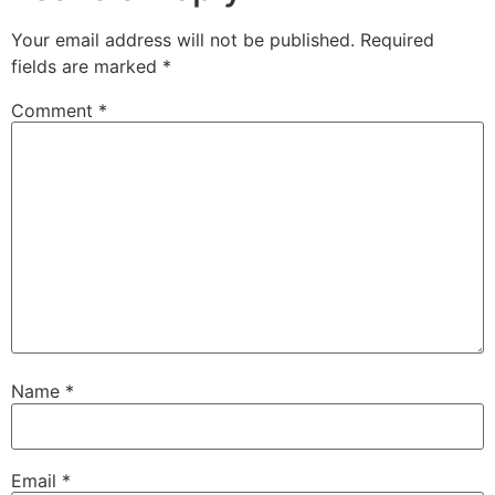
Your email address will not be published.
Required
fields are marked
*
Comment
*
Name
*
Email
*