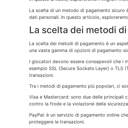
La scelta di un metodo di pagamento sicuro è 
dati personali. In questo articolo, esplorerem
La scelta dei metodi 
La scelta dei metodi di pagamento è un aspett
una vasta gamma di opzioni di pagamento sicu
I giocatori devono essere consapevoli che i m
esempio SSL (Secure Sockets Layer) o TLS (Tra
transazioni.
Tra i metodi di pagamento più popolari, ci so
Visa e Mastercard: sono due delle principali c
contro la frode e la violazione della sicurezza
PayPal: è un servizio di pagamento online che 
proteggere le transazioni.