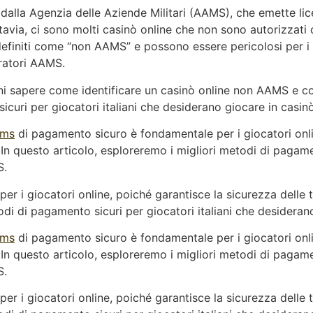
ato dalla Agenzia delle Aziende Militari (AAMS), che emette li
Tuttavia, ci sono molti casinò online che non sono autorizzat
 definiti come “non AAMS” e possono essere pericolosi per i 
ratori AAMS.
ani sapere come identificare un casinò online non AAMS e com
icuri per giocatori italiani che desiderano giocare in casi
ams
di pagamento sicuro è fondamentale per i giocatori onli
 In questo articolo, esploreremo i migliori metodi di pagamen
S.
er i giocatori online, poiché garantisce la sicurezza delle t
todi di pagamento sicuri per giocatori italiani che desidera
ams
di pagamento sicuro è fondamentale per i giocatori onli
 In questo articolo, esploreremo i migliori metodi di pagamen
S.
er i giocatori online, poiché garantisce la sicurezza delle t