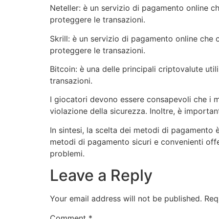
Neteller: è un servizio di pagamento online ch
proteggere le transazioni.
Skrill: è un servizio di pagamento online che c
proteggere le transazioni.
Bitcoin: è una delle principali criptovalute ut
transazioni.
I giocatori devono essere consapevoli che i m
violazione della sicurezza. Inoltre, è important
In sintesi, la scelta dei metodi di pagamento
metodi di pagamento sicuri e convenienti offe
problemi.
Leave a Reply
Your email address will not be published.
Req
Comment
*