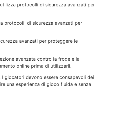
utilizza protocolli di sicurezza avanzati per
za protocolli di sicurezza avanzati per
i sicurezza avanzati per proteggere le
ezione avanzata contro la frode e la
amento online prima di utilizzarli.
. I giocatori devono essere consapevoli dei
ire una esperienza di gioco fluida e senza