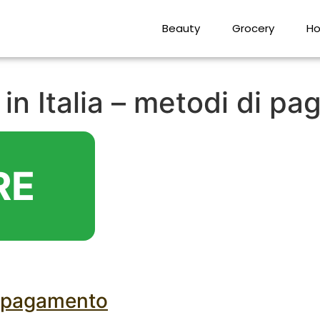
n Italia metodi di paga
Beauty
Grocery
Ho
n Italia – metodi di pa
RE
i pagamento