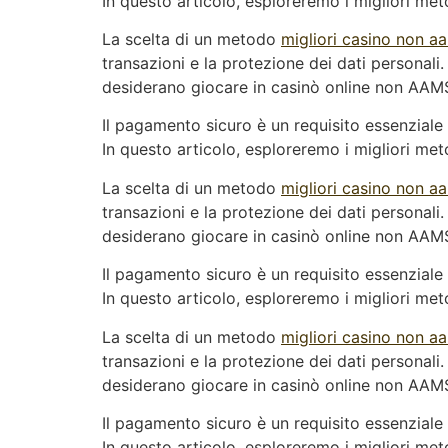
In questo articolo, esploreremo i migliori me
La scelta di un metodo
migliori casino non a
transazioni e la protezione dei dati personali.
desiderano giocare in casinò online non AAM
Il pagamento sicuro è un requisito essenziale p
In questo articolo, esploreremo i migliori me
La scelta di un metodo
migliori casino non a
transazioni e la protezione dei dati personali.
desiderano giocare in casinò online non AAM
Il pagamento sicuro è un requisito essenziale p
In questo articolo, esploreremo i migliori me
La scelta di un metodo
migliori casino non a
transazioni e la protezione dei dati personali.
desiderano giocare in casinò online non AAM
Il pagamento sicuro è un requisito essenziale p
In questo articolo, esploreremo i migliori me