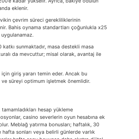
%200’e kadar yükselir. Ayrıca, bakiye ödülün
anda eklenir.
ikin çevrim süreci gerekliliklerinin
nir. Bahis oynama standartları çoğunlukla x25
i uygulanamaz.
100 katkı sunmaktadır, masa destekli masa
ralı da mevcuttur; misal olarak, avantaj ile
ı için giriş yararı temin eder. Ancak bu
 ve süreyi optimum işletmek önemlidir.
ak tamamladıkları hesap yükleme
osyonlar, casino severlerin oyun hesabına ek
lur. Meblağ yatırma bonusları; haftalık, 30
 hafta sonları veya belirli günlerde varlık