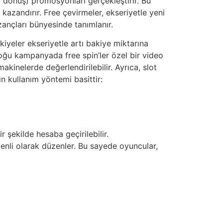
 dönüş) promosyonları gerçekleştirir. Bu
kazandırır. Free çevirmeler, ekseriyetle yeni
ançları bünyesinde tanımlanır.
kiyeler ekseriyetle artı bakiye miktarına
 Çoğu kampanyada free spin’ler özel bir video
kinelerde değerlendirilebilir. Ayrıca, slot
n kullanım yöntemi basittir:
 şekilde hesaba geçirilebilir.
zenli olarak düzenler. Bu sayede oyuncular,