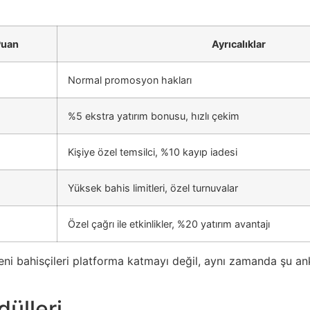
Puan
Ayrıcalıklar
Normal promosyon hakları
%5 ekstra yatırım bonusu, hızlı çekim
Kişiye özel temsilci, %10 kayıp iadesi
Yüksek bahis limitleri, özel turnuvalar
Özel çağrı ile etkinlikler, %20 yatırım avantajı
ni bahisçileri platforma katmayı değil, aynı zamanda şu a
ülleri