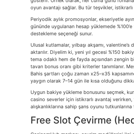
gösterir. Örnek olarak, her cuma günü fonlana
oyun avantajı sağlar. Bu tür teşvikler, istikrar
Periyodik aylık promosyonlar, ekseriyetle ayın
gününde uygulanan hesap yüklemede %100’e va
destekleme seçeneği sunur.
Ulusal kutlamalar, yılbaşı akşamı, valentine’
aktarılır. Diyelim ki, yeni yıl gecesi %150 b
tema odaklı hem de fayda açısından zengin bir
tavan bonus oranı gibi kriterler tanımlanır. 
Bahis şartları çoğu zaman x25–x35 kapsamında 
yaygın olarak 7–14 gün ile kısa olduğunu dikk
Uygun bakiye yükleme bonusunu seçmek, kumar 
casino severler için istikrarlı avantaj verirk
alışkanlıklarına sahip şans oyunu tutkunlarına 
Free Slot Çevirme (He