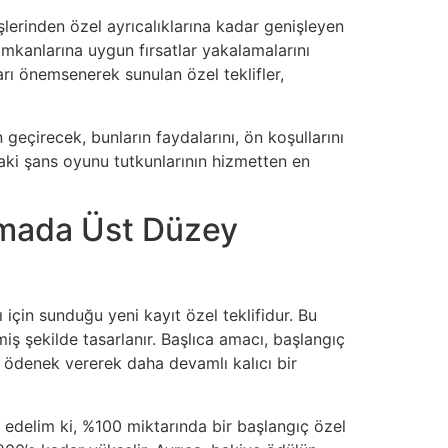
şlerinden özel ayrıcalıklarına kadar genişleyen
 imkanlarına uygun fırsatlar yakalamalarını
arı önemsenerek sunulan özel teklifler,
 geçirecek, bunların faydalarını, ön koşullarını
aki şans oyunu tutkunlarının hizmetten en
rmada Üst Düzey
için sunduğu yeni kayıt özel teklifidur. Bu
iş şekilde tasarlanır. Başlıca amacı, başlangıç
 ödenek vererek daha devamlı kalıcı bir
arz edelim ki, %100 miktarında bir başlangıç özel