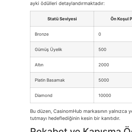
ayki ödülleri detaylandırmaktadır:
Statü Seviyesi
Ön Koşul 
Bronze
0
Gümüş Üyelik
500
Altın
2000
Platin Basamak
5000
Diamond
10000
Bu düzen, CasinomHub markasının yalnızca ye
tutmayı hedeflediğinin kesin bir kanıtıdır.
Rekabet ve Kapışma Öd