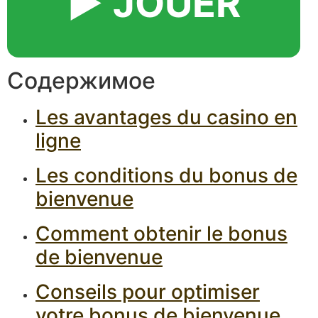
▶️ JOUER
Содержимое
Les avantages du casino en
ligne
Les conditions du bonus de
bienvenue
Comment obtenir le bonus
de bienvenue
Conseils pour optimiser
votre bonus de bienvenue