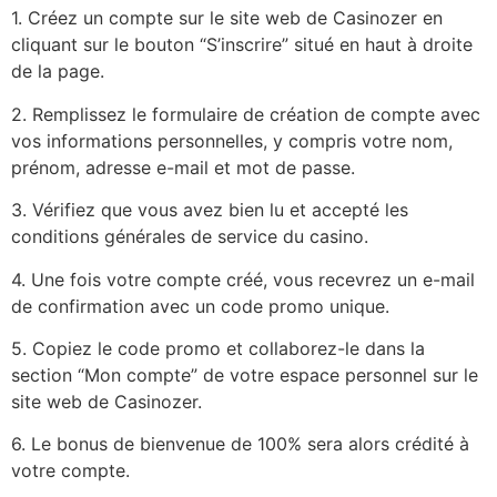
1. Créez un compte sur le site web de Casinozer en
cliquant sur le bouton “S’inscrire” situé en haut à droite
de la page.
2. Remplissez le formulaire de création de compte avec
vos informations personnelles, y compris votre nom,
prénom, adresse e-mail et mot de passe.
3. Vérifiez que vous avez bien lu et accepté les
conditions générales de service du casino.
4. Une fois votre compte créé, vous recevrez un e-mail
de confirmation avec un code promo unique.
5. Copiez le code promo et collaborez-le dans la
section “Mon compte” de votre espace personnel sur le
site web de Casinozer.
6. Le bonus de bienvenue de 100% sera alors crédité à
votre compte.