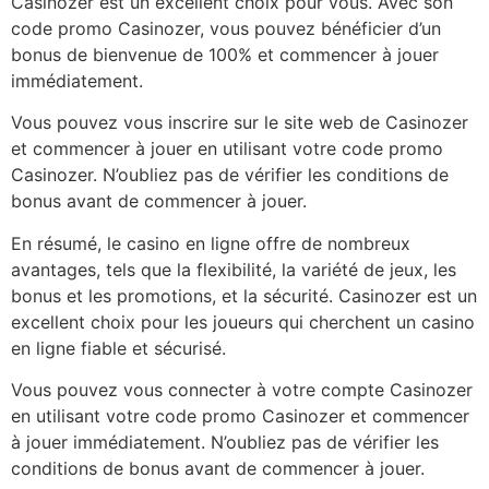
Casinozer est un excellent choix pour vous. Avec son
code promo Casinozer, vous pouvez bénéficier d’un
bonus de bienvenue de 100% et commencer à jouer
immédiatement.
Vous pouvez vous inscrire sur le site web de Casinozer
et commencer à jouer en utilisant votre code promo
Casinozer. N’oubliez pas de vérifier les conditions de
bonus avant de commencer à jouer.
En résumé, le casino en ligne offre de nombreux
avantages, tels que la flexibilité, la variété de jeux, les
bonus et les promotions, et la sécurité. Casinozer est un
excellent choix pour les joueurs qui cherchent un casino
en ligne fiable et sécurisé.
Vous pouvez vous connecter à votre compte Casinozer
en utilisant votre code promo Casinozer et commencer
à jouer immédiatement. N’oubliez pas de vérifier les
conditions de bonus avant de commencer à jouer.