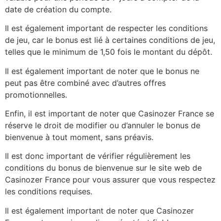
date de création du compte.
Il est également important de respecter les conditions
de jeu, car le bonus est lié à certaines conditions de jeu,
telles que le minimum de 1,50 fois le montant du dépôt.
Il est également important de noter que le bonus ne
peut pas être combiné avec d’autres offres
promotionnelles.
Enfin, il est important de noter que Casinozer France se
réserve le droit de modifier ou d’annuler le bonus de
bienvenue à tout moment, sans préavis.
Il est donc important de vérifier régulièrement les
conditions du bonus de bienvenue sur le site web de
Casinozer France pour vous assurer que vous respectez
les conditions requises.
Il est également important de noter que Casinozer