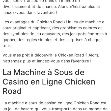
vous serez transporté dans un monde de
divertissement et de chance. Alors, n’hésitez plus et
lancez-vous dans l’aventure !
Les avantages du Chicken Road : Un jeu de machine à
sous original et captivant, des graphismes colorés et
des symboles de jeu amusants, des jackpots énormes à
gagner, des règles simples et des surprises à chaque
tour.
Vous êtes prêt à découvrir le Chicken Road ? Alors,
n’attendez plus et lancez-vous dans l’aventure !
La Machine à Sous de
Casino en Ligne Chicken
Road
La machine à sous de casino en ligne Chicken Road est
un jeu de hasard qui vous transporte dans un monde de