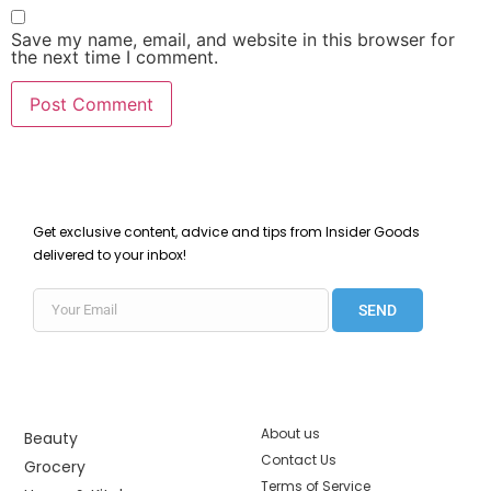
Save my name, email, and website in this browser for
the next time I comment.
Get exclusive content, advice and tips from Insider Goods
delivered to your inbox!
SEND
About us
Beauty
Contact Us
Grocery
Terms of Service