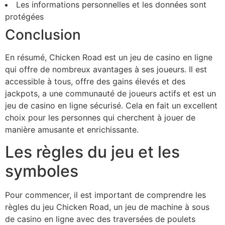
Les informations personnelles et les données sont
protégées
Conclusion
En résumé, Chicken Road est un jeu de casino en ligne
qui offre de nombreux avantages à ses joueurs. Il est
accessible à tous, offre des gains élevés et des
jackpots, a une communauté de joueurs actifs et est un
jeu de casino en ligne sécurisé. Cela en fait un excellent
choix pour les personnes qui cherchent à jouer de
manière amusante et enrichissante.
Les règles du jeu et les
symboles
Pour commencer, il est important de comprendre les
règles du jeu Chicken Road, un jeu de machine à sous
de casino en ligne avec des traversées de poulets