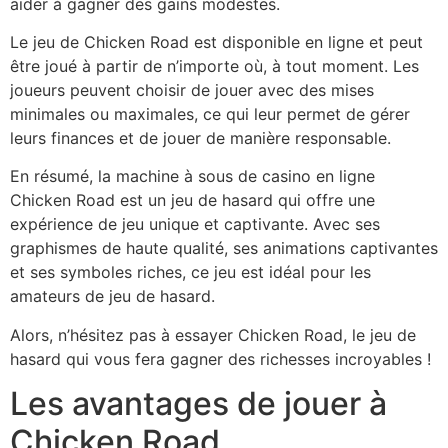
aider à gagner des gains modestes.
Le jeu de Chicken Road est disponible en ligne et peut
être joué à partir de n’importe où, à tout moment. Les
joueurs peuvent choisir de jouer avec des mises
minimales ou maximales, ce qui leur permet de gérer
leurs finances et de jouer de manière responsable.
En résumé, la machine à sous de casino en ligne
Chicken Road est un jeu de hasard qui offre une
expérience de jeu unique et captivante. Avec ses
graphismes de haute qualité, ses animations captivantes
et ses symboles riches, ce jeu est idéal pour les
amateurs de jeu de hasard.
Alors, n’hésitez pas à essayer Chicken Road, le jeu de
hasard qui vous fera gagner des richesses incroyables !
Les avantages de jouer à
Chicken Road