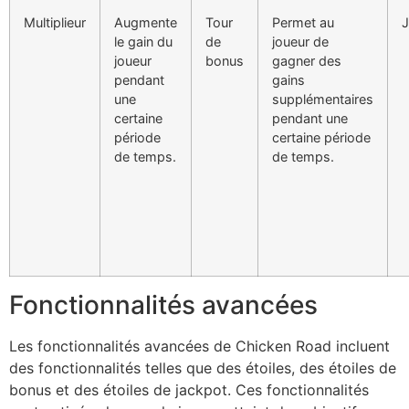
Multiplieur
Augmente
Tour
Permet au
J
le gain du
de
joueur de
joueur
bonus
gagner des
pendant
gains
une
supplémentaires
certaine
pendant une
période
certaine période
de temps.
de temps.
Fonctionnalités avancées
Les fonctionnalités avancées de Chicken Road incluent
des fonctionnalités telles que des étoiles, des étoiles de
bonus et des étoiles de jackpot. Ces fonctionnalités