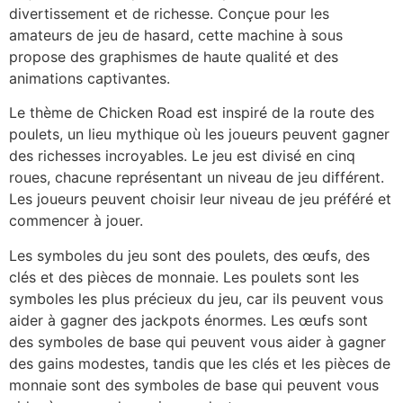
divertissement et de richesse. Conçue pour les
amateurs de jeu de hasard, cette machine à sous
propose des graphismes de haute qualité et des
animations captivantes.
Le thème de Chicken Road est inspiré de la route des
poulets, un lieu mythique où les joueurs peuvent gagner
des richesses incroyables. Le jeu est divisé en cinq
roues, chacune représentant un niveau de jeu différent.
Les joueurs peuvent choisir leur niveau de jeu préféré et
commencer à jouer.
Les symboles du jeu sont des poulets, des œufs, des
clés et des pièces de monnaie. Les poulets sont les
symboles les plus précieux du jeu, car ils peuvent vous
aider à gagner des jackpots énormes. Les œufs sont
des symboles de base qui peuvent vous aider à gagner
des gains modestes, tandis que les clés et les pièces de
monnaie sont des symboles de base qui peuvent vous