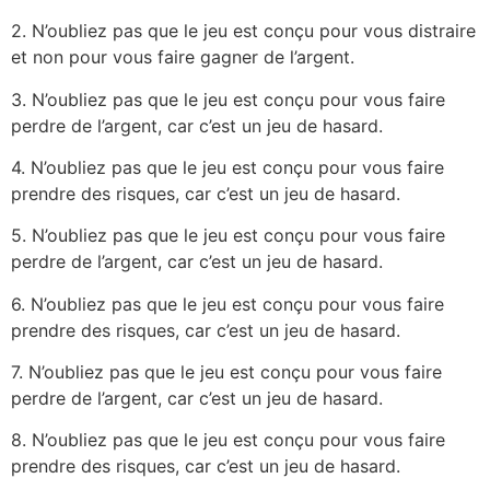
2. N’oubliez pas que le jeu est conçu pour vous distraire
et non pour vous faire gagner de l’argent.
3. N’oubliez pas que le jeu est conçu pour vous faire
perdre de l’argent, car c’est un jeu de hasard.
4. N’oubliez pas que le jeu est conçu pour vous faire
prendre des risques, car c’est un jeu de hasard.
5. N’oubliez pas que le jeu est conçu pour vous faire
perdre de l’argent, car c’est un jeu de hasard.
6. N’oubliez pas que le jeu est conçu pour vous faire
prendre des risques, car c’est un jeu de hasard.
7. N’oubliez pas que le jeu est conçu pour vous faire
perdre de l’argent, car c’est un jeu de hasard.
8. N’oubliez pas que le jeu est conçu pour vous faire
prendre des risques, car c’est un jeu de hasard.