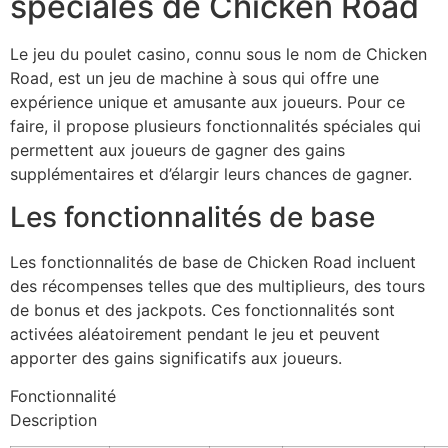
spéciales de Chicken Road
Le jeu du poulet casino, connu sous le nom de Chicken
Road, est un jeu de machine à sous qui offre une
expérience unique et amusante aux joueurs. Pour ce
faire, il propose plusieurs fonctionnalités spéciales qui
permettent aux joueurs de gagner des gains
supplémentaires et d’élargir leurs chances de gagner.
Les fonctionnalités de base
Les fonctionnalités de base de Chicken Road incluent
des récompenses telles que des multiplieurs, des tours
de bonus et des jackpots. Ces fonctionnalités sont
activées aléatoirement pendant le jeu et peuvent
apporter des gains significatifs aux joueurs.
Fonctionnalité
Description