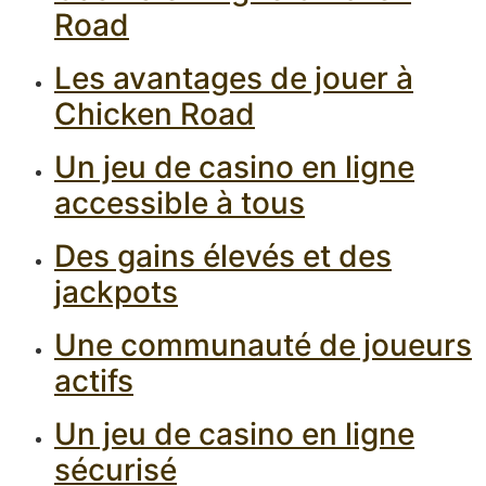
Road
Les avantages de jouer à
Chicken Road
Un jeu de casino en ligne
accessible à tous
Des gains élevés et des
jackpots
Une communauté de joueurs
actifs
Un jeu de casino en ligne
sécurisé