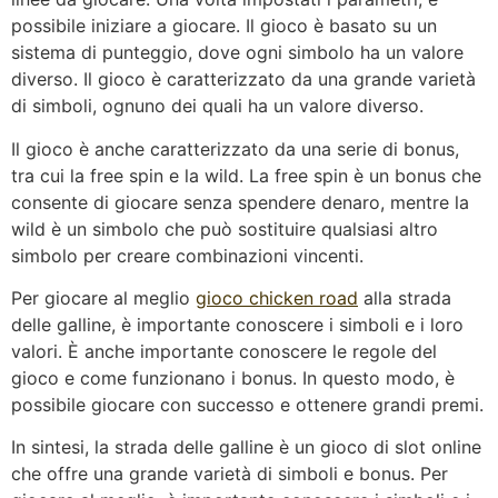
possibile iniziare a giocare. Il gioco è basato su un
sistema di punteggio, dove ogni simbolo ha un valore
diverso. Il gioco è caratterizzato da una grande varietà
di simboli, ognuno dei quali ha un valore diverso.
Il gioco è anche caratterizzato da una serie di bonus,
tra cui la free spin e la wild. La free spin è un bonus che
consente di giocare senza spendere denaro, mentre la
wild è un simbolo che può sostituire qualsiasi altro
simbolo per creare combinazioni vincenti.
Per giocare al meglio
gioco chicken road
alla strada
delle galline, è importante conoscere i simboli e i loro
valori. È anche importante conoscere le regole del
gioco e come funzionano i bonus. In questo modo, è
possibile giocare con successo e ottenere grandi premi.
In sintesi, la strada delle galline è un gioco di slot online
che offre una grande varietà di simboli e bonus. Per