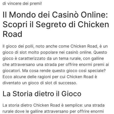
di vincere dei premi!
Il Mondo dei Casinò Online:
Scopri il Segreto di Chicken
Road
Il gioco dei polli, noto anche come Chicken Road, è un
gioco di slot molto popolare nei casinò online. Questo
gioco è caratterizzato da un tema rurale, con galline
che attraversano una strada per offrire enormi premi ai
giocatori. Ma cosa rende questo gioco così speciale?
Ecco alcune delle ragioni per cui Chicken Road è
diventato un gioco di slot di successo.
La Storia dietro il Gioco
La storia dietro Chicken Road è semplice: una strada
rurale dove le galline attraversano per offrire enormi