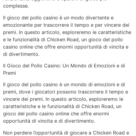
complesse.
Il gioco del pollo casino è un modo divertente e
emozionante per trascorrere il tempo e per vincere dei
premi. In questo articolo, esploreremo le caratteristiche
e le funzionalità di Chicken Road, un gioco del pollo
casino online che offre enormi opportunità di vincita e
di divertimento.
Il Gioco del Pollo Casino: Un Mondo di Emozioni e di
Premi
Il gioco del pollo casino è un mondo di emozioni e di
premi, dove i giocatori possono trascorrere il tempo e
vincere dei premi. In questo articolo, esploreremo le
caratteristiche e le funzionalità di Chicken Road, un
gioco del pollo casino online che offre enormi
opportunità di vincita e di divertimento.
Non perdere l’opportunità di giocare a Chicken Road e