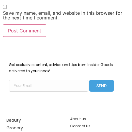
Save my name, email, and website in this browser for
the next time I comment.
Get exclusive content, advice and tips from Insider Goods
delivered to your inbox!
SEND
About us
Beauty
Contact Us
Grocery