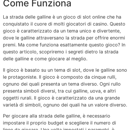
Come Funziona
La strada delle galline è un gioco di slot online che ha
conquistato il cuore di molti giocatori di casino. Questo
gioco è caratterizzato da un tema unico e divertente,
dove le galline attraversano la strada per offrire enormi
premi. Ma come funziona esattamente questo gioco? In
questo articolo, scopriremo i segreti dietro la strada
delle galline e come giocare al meglio.
Il gioco è basato su un tema di slot, dove le galline sono
le protagoniste. Il gioco è composto da cinque rulli,
ognuno dei quali presenta un tema diverso. Ogni rullo
presenta simboli diversi, tra cui galline, uova, e altri
oggetti rurali. Il gioco è caratterizzato da una grande
varietà di simboli, ognuno dei quali ha un valore diverso.
Per giocare alla strada delle galline, è necessario
impostare il proprio budget e scegliere il numero di
linee da giocare. Una volta impostati i parametri, è