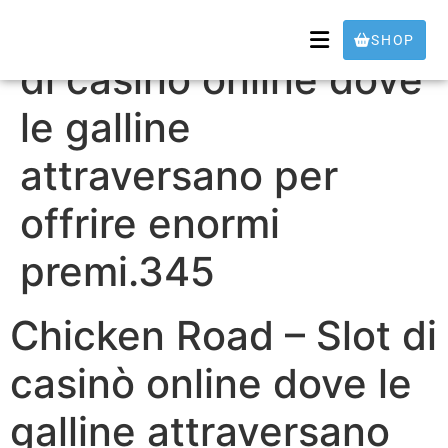
Chicken Road – Slot
SHOP
di casinò online dove
le galline
attraversano per
offrire enormi
premi.345
Chicken Road – Slot di
casinò online dove le
galline attraversano