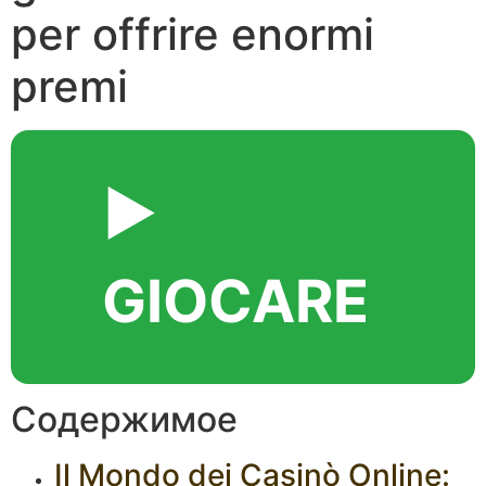
per offrire enormi
premi
▶️
GIOCARE
Содержимое
Il Mondo dei Casinò Online: