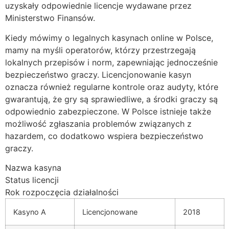
uzyskały odpowiednie licencje wydawane przez
Ministerstwo Finansów.
Kiedy mówimy o legalnych kasynach online w Polsce,
mamy na myśli operatorów, którzy przestrzegają
lokalnych przepisów i norm, zapewniając jednocześnie
bezpieczeństwo graczy. Licencjonowanie kasyn
oznacza również regularne kontrole oraz audyty, które
gwarantują, że gry są sprawiedliwe, a środki graczy są
odpowiednio zabezpieczone. W Polsce istnieje także
możliwość zgłaszania problemów związanych z
hazardem, co dodatkowo wspiera bezpieczeństwo
graczy.
Nazwa kasyna
Status licencji
Rok rozpoczęcia działalności
Kasyno A
Licencjonowane
2018