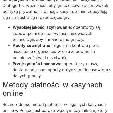
Dlatego też ważne jest, aby gracze zawsze sprawdzali
politykę prywatności danego kasyna, zanim zdecydują
się na rejestrację i rozpoczęcie gry.
Wysokiej jakości szyfrowanie
: operatorzy są
zobowiązani do stosowania najnowszych
technologii, aby chronić dane graczy.
Audity zewnętrzne
: regularne kontrole przez
niezależne organizacje w celu zapewnienia
bezpieczeństwa i uczciwości.
Przejrzystość finansowa
: operatorzy muszą
dostarczać jasne raporty dotyczące finansów oraz
danych graczy.
Metody płatności w kasynach
online
Różnorodność metod płatności w legalnych kasynach
online w Polsce jest bardzo ważnym czynnikiem, który