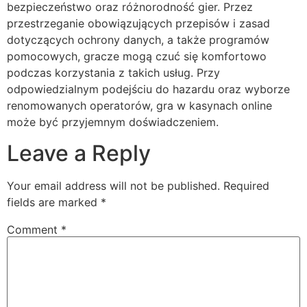
bezpieczeństwo oraz różnorodność gier. Przez
przestrzeganie obowiązujących przepisów i zasad
dotyczących ochrony danych, a także programów
pomocowych, gracze mogą czuć się komfortowo
podczas korzystania z takich usług. Przy
odpowiedzialnym podejściu do hazardu oraz wyborze
renomowanych operatorów, gra w kasynach online
może być przyjemnym doświadczeniem.
Leave a Reply
Your email address will not be published.
Required
fields are marked
*
Comment
*