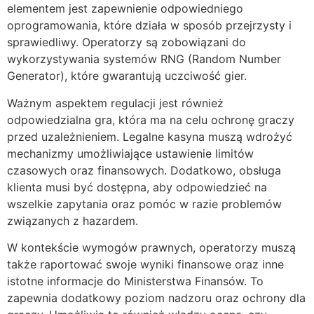
elementem jest zapewnienie odpowiedniego
oprogramowania, które działa w sposób przejrzysty i
sprawiedliwy. Operatorzy są zobowiązani do
wykorzystywania systemów RNG (Random Number
Generator), które gwarantują uczciwość gier.
Ważnym aspektem regulacji jest również
odpowiedzialna gra, która ma na celu ochronę graczy
przed uzależnieniem. Legalne kasyna muszą wdrożyć
mechanizmy umożliwiające ustawienie limitów
czasowych oraz finansowych. Dodatkowo, obsługa
klienta musi być dostępna, aby odpowiedzieć na
wszelkie zapytania oraz pomóc w razie problemów
związanych z hazardem.
W kontekście wymogów prawnych, operatorzy muszą
także raportować swoje wyniki finansowe oraz inne
istotne informacje do Ministerstwa Finansów. To
zapewnia dodatkowy poziom nadzoru oraz ochrony dla