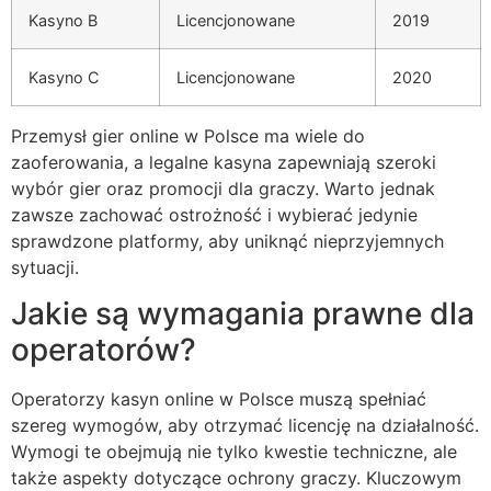
Kasyno B
Licencjonowane
2019
Kasyno C
Licencjonowane
2020
Przemysł gier online w Polsce ma wiele do
zaoferowania, a legalne kasyna zapewniają szeroki
wybór gier oraz promocji dla graczy. Warto jednak
zawsze zachować ostrożność i wybierać jedynie
sprawdzone platformy, aby uniknąć nieprzyjemnych
sytuacji.
Jakie są wymagania prawne dla
operatorów?
Operatorzy kasyn online w Polsce muszą spełniać
szereg wymogów, aby otrzymać licencję na działalność.
Wymogi te obejmują nie tylko kwestie techniczne, ale
także aspekty dotyczące ochrony graczy. Kluczowym