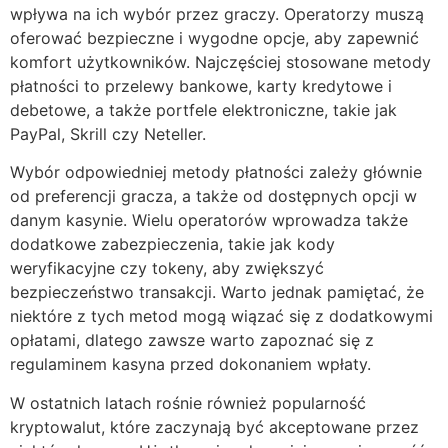
wpływa na ich wybór przez graczy. Operatorzy muszą
oferować bezpieczne i wygodne opcje, aby zapewnić
komfort użytkowników. Najczęściej stosowane metody
płatności to przelewy bankowe, karty kredytowe i
debetowe, a także portfele elektroniczne, takie jak
PayPal, Skrill czy Neteller.
Wybór odpowiedniej metody płatności zależy głównie
od preferencji gracza, a także od dostępnych opcji w
danym kasynie. Wielu operatorów wprowadza także
dodatkowe zabezpieczenia, takie jak kody
weryfikacyjne czy tokeny, aby zwiększyć
bezpieczeństwo transakcji. Warto jednak pamiętać, że
niektóre z tych metod mogą wiązać się z dodatkowymi
opłatami, dlatego zawsze warto zapoznać się z
regulaminem kasyna przed dokonaniem wpłaty.
W ostatnich latach rośnie również popularność
kryptowalut, które zaczynają być akceptowane przez