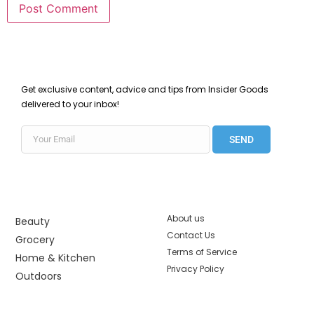
Get exclusive content, advice and tips from Insider Goods
delivered to your inbox!
SEND
About us
Beauty
Contact Us
Grocery
Terms of Service
Home & Kitchen
Privacy Policy
Outdoors