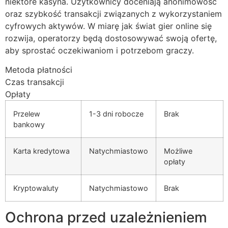
niektóre kasyna. Użytkownicy doceniają anonimowość
oraz szybkość transakcji związanych z wykorzystaniem
cyfrowych aktywów. W miarę jak świat gier online się
rozwija, operatorzy będą dostosowywać swoją ofertę,
aby sprostać oczekiwaniom i potrzebom graczy.
Metoda płatności
Czas transakcji
Opłaty
Przelew
1-3 dni robocze
Brak
bankowy
Karta kredytowa
Natychmiastowo
Możliwe
opłaty
Kryptowaluty
Natychmiastowo
Brak
Ochrona przed uzależnieniem