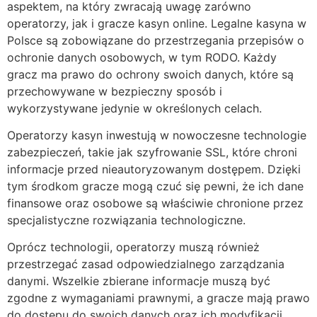
aspektem, na który zwracają uwagę zarówno
operatorzy, jak i gracze kasyn online. Legalne kasyna w
Polsce są zobowiązane do przestrzegania przepisów o
ochronie danych osobowych, w tym RODO. Każdy
gracz ma prawo do ochrony swoich danych, które są
przechowywane w bezpieczny sposób i
wykorzystywane jedynie w określonych celach.
Operatorzy kasyn inwestują w nowoczesne technologie
zabezpieczeń, takie jak szyfrowanie SSL, które chroni
informacje przed nieautoryzowanym dostępem. Dzięki
tym środkom gracze mogą czuć się pewni, że ich dane
finansowe oraz osobowe są właściwie chronione przez
specjalistyczne rozwiązania technologiczne.
Oprócz technologii, operatorzy muszą również
przestrzegać zasad odpowiedzialnego zarządzania
danymi. Wszelkie zbierane informacje muszą być
zgodne z wymaganiami prawnymi, a gracze mają prawo
do dostępu do swoich danych oraz ich modyfikacji.