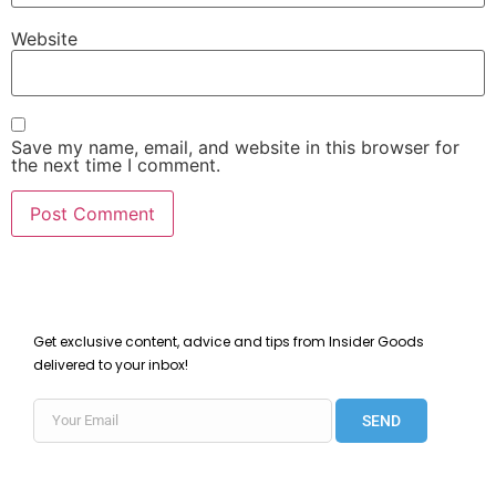
Website
Save my name, email, and website in this browser for
the next time I comment.
Get exclusive content, advice and tips from Insider Goods
delivered to your inbox!
SEND