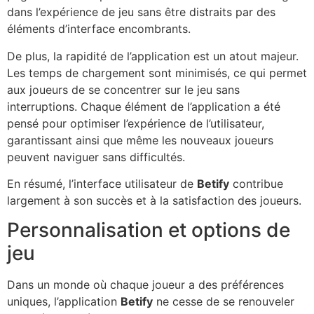
dans l’expérience de jeu sans être distraits par des
éléments d’interface encombrants.
De plus, la rapidité de l’application est un atout majeur.
Les temps de chargement sont minimisés, ce qui permet
aux joueurs de se concentrer sur le jeu sans
interruptions. Chaque élément de l’application a été
pensé pour optimiser l’expérience de l’utilisateur,
garantissant ainsi que même les nouveaux joueurs
peuvent naviguer sans difficultés.
En résumé, l’interface utilisateur de
Betify
contribue
largement à son succès et à la satisfaction des joueurs.
Personnalisation et options de
jeu
Dans un monde où chaque joueur a des préférences
uniques, l’application
Betify
ne cesse de se renouveler