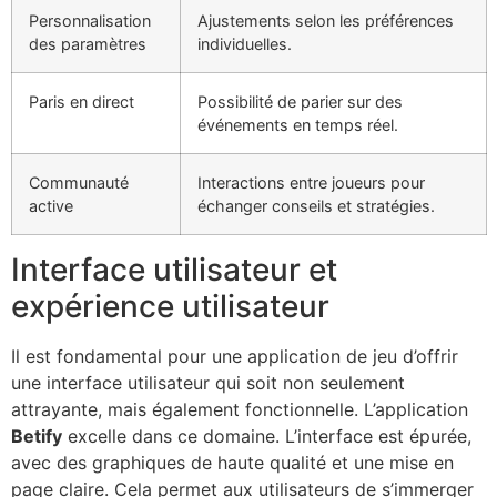
Personnalisation
Ajustements selon les préférences
des paramètres
individuelles.
Paris en direct
Possibilité de parier sur des
événements en temps réel.
Communauté
Interactions entre joueurs pour
active
échanger conseils et stratégies.
Interface utilisateur et
expérience utilisateur
Il est fondamental pour une application de jeu d’offrir
une interface utilisateur qui soit non seulement
attrayante, mais également fonctionnelle. L’application
Betify
excelle dans ce domaine. L’interface est épurée,
avec des graphiques de haute qualité et une mise en
page claire. Cela permet aux utilisateurs de s’immerger