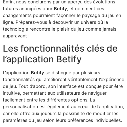
Enfin, nous conclurons par un aperçu des évolutions
futures anticipées pour
Betify
, et comment ces
changements pourraient façonner le paysage du jeu en
ligne. Préparez-vous à découvrir un univers où la
technologie rencontre le plaisir du jeu comme jamais
auparavant !
Les fonctionnalités clés de
l’application Betify
L’application
Betify
se distingue par plusieurs
fonctionnalités qui améliorent véritablement l’expérience
de jeu. Tout d’abord, son interface est conçue pour être
intuitive, permettant aux utilisateurs de naviguer
facilement entre les différentes options. La
personnalisation est également au cœur de l’application,
car elle offre aux joueurs la possibilité de modifier les
paramètres du jeu selon leurs préférences individuelles.