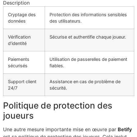
Description
Cryptage des
Protection des informations sensibles
données
des utilisateurs.
Vérification
Sécurise et authentifie chaque joueur.
d’identité
Paiements
Utilisation de passerelles de paiement
sécurisés
fiables.
Support client
Assistance en cas de problème de
24/7
sécurité.
Politique de protection des
joueurs
Une autre mesure importante mise en œuvre par
Betify
est sa politique de protection des joueurs. Cela inclut