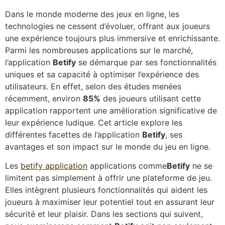
Dans le monde moderne des jeux en ligne, les
technologies ne cessent d’évoluer, offrant aux joueurs
une expérience toujours plus immersive et enrichissante.
Parmi les nombreuses applications sur le marché,
l’application
Betify
se démarque par ses fonctionnalités
uniques et sa capacité à optimiser l’expérience des
utilisateurs. En effet, selon des études menées
récemment, environ
85%
des joueurs utilisant cette
application rapportent une amélioration significative de
leur expérience ludique. Cet article explore les
différentes facettes de l’application
Betify
, ses
avantages et son impact sur le monde du jeu en ligne.
Les
betify application
applications comme
Betify
ne se
limitent pas simplement à offrir une plateforme de jeu.
Elles intègrent plusieurs fonctionnalités qui aident les
joueurs à maximiser leur potentiel tout en assurant leur
sécurité et leur plaisir. Dans les sections qui suivent,