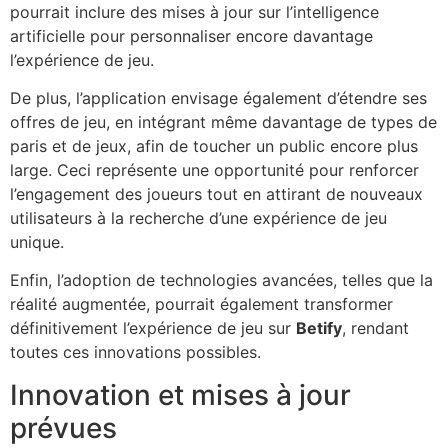
pourrait inclure des mises à jour sur l’intelligence
artificielle pour personnaliser encore davantage
l’expérience de jeu.
De plus, l’application envisage également d’étendre ses
offres de jeu, en intégrant même davantage de types de
paris et de jeux, afin de toucher un public encore plus
large. Ceci représente une opportunité pour renforcer
l’engagement des joueurs tout en attirant de nouveaux
utilisateurs à la recherche d’une expérience de jeu
unique.
Enfin, l’adoption de technologies avancées, telles que la
réalité augmentée, pourrait également transformer
définitivement l’expérience de jeu sur
Betify
, rendant
toutes ces innovations possibles.
Innovation et mises à jour
prévues