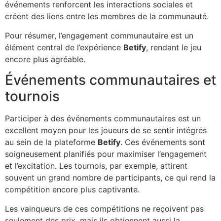
événements renforcent les interactions sociales et
créent des liens entre les membres de la communauté.
Pour résumer, l’engagement communautaire est un
élément central de l’expérience
Betify
, rendant le jeu
encore plus agréable.
Événements communautaires et
tournois
Participer à des événements communautaires est un
excellent moyen pour les joueurs de se sentir intégrés
au sein de la plateforme
Betify
. Ces événements sont
soigneusement planifiés pour maximiser l’engagement
et l’excitation. Les tournois, par exemple, attirent
souvent un grand nombre de participants, ce qui rend la
compétition encore plus captivante.
Les vainqueurs de ces compétitions ne reçoivent pas
seulement des prix, mais ils obtiennent aussi la