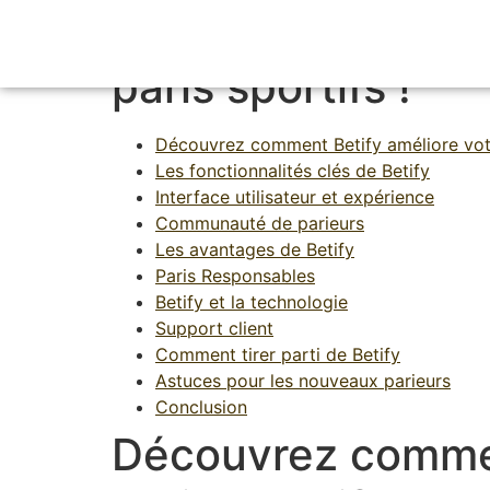
Découvrez commen
paris sportifs !
Découvrez comment Betify améliore votre
Les fonctionnalités clés de Betify
Interface utilisateur et expérience
Communauté de parieurs
Les avantages de Betify
Paris Responsables
Betify et la technologie
Support client
Comment tirer parti de Betify
Astuces pour les nouveaux parieurs
Conclusion
Découvrez commen