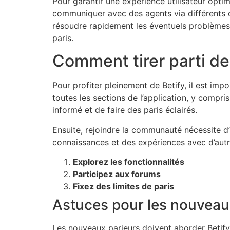
Pour garantir une expérience utilisateur optima
communiquer avec des agents via différents 
résoudre rapidement les éventuels problèmes r
paris.
Comment tirer parti de
Pour profiter pleinement de Betify, il est im
toutes les sections de l’application, y compr
informé et de faire des paris éclairés.
Ensuite, rejoindre la communauté nécessite d’
connaissances et des expériences avec d’autr
Explorez les fonctionnalités
Participez aux forums
Fixez des limites de paris
Astuces pour les nouveau
Les nouveaux parieurs doivent aborder Betify