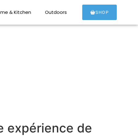
e expérience de
me & Kitchen
Outdoors
SHOP
e expérience de