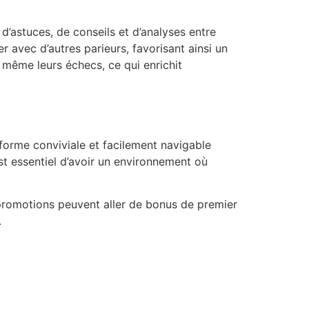
’astuces, de conseils et d’analyses entre
r avec d’autres parieurs, favorisant ainsi un
t même leurs échecs, ce qui enrichit
eforme conviviale et facilement navigable
 est essentiel d’avoir un environnement où
s promotions peuvent aller de bonus de premier
.