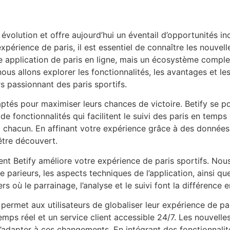
 évolution et offre aujourd’hui un éventail d’opportunités 
expérience de paris, il est essentiel de connaître les nouve
tre application de paris en ligne, mais un écosystème comple
 nous allons explorer les fonctionnalités, les avantages et l
rs passionnant des paris sportifs.
aptés pour maximiser leurs chances de victoire. Betify se
 de fonctionnalités qui facilitent le suivi des paris en temp
 à chacun. En affinant votre expérience grâce à des donnée
être découvert.
nt Betify améliore votre expérience de paris sportifs. Nous 
arieurs, les aspects techniques de l’application, ainsi que 
 où le parrainage, l’analyse et le suivi font la différence 
permet aux utilisateurs de globaliser leur expérience de pa
emps réel et un service client accessible 24/7. Les nouvell
 s’adapter à ces changements. En intégrant des fonctionnalité