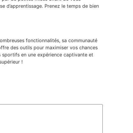
ase d’apprentissage. Prenez le temps de bien
s nombreuses fonctionnalités, sa communauté
offre des outils pour maximiser vos chances
s sportifs en une expérience captivante et
supérieur !