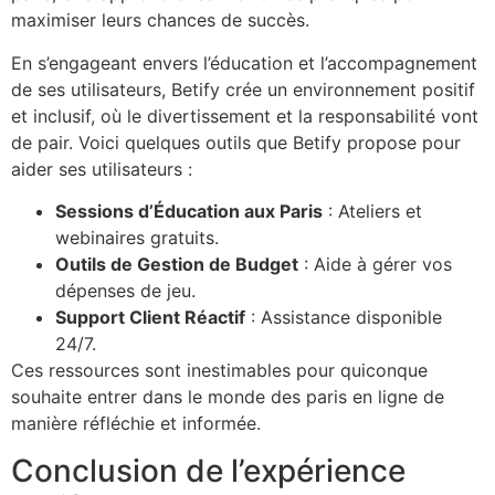
maximiser leurs chances de succès.
En s’engageant envers l’éducation et l’accompagnement
de ses utilisateurs, Betify crée un environnement positif
et inclusif, où le divertissement et la responsabilité vont
de pair. Voici quelques outils que Betify propose pour
aider ses utilisateurs :
Sessions d’Éducation aux Paris
: Ateliers et
webinaires gratuits.
Outils de Gestion de Budget
: Aide à gérer vos
dépenses de jeu.
Support Client Réactif
: Assistance disponible
24/7.
Ces ressources sont inestimables pour quiconque
souhaite entrer dans le monde des paris en ligne de
manière réfléchie et informée.
Conclusion de l’expérience