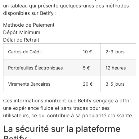
un tableau qui présente quelques-unes des méthodes
disponibles sur Betify :
Méthode de Paiement
Dépôt Minimum
Délai de Retrait
Cartes de Crédit
10 €
2-3 jours
Portefeuilles Électroniques
5 €
12 heures
Virements Bancaires
20 €
3-5 jours
Ces informations montrent que Betify s’engage à offrir
une expérience fluide et sans tracas pour ses
utilisateurs, ce qui contribue à sa popularité croissante.
La sécurité sur la plateforme
Betify