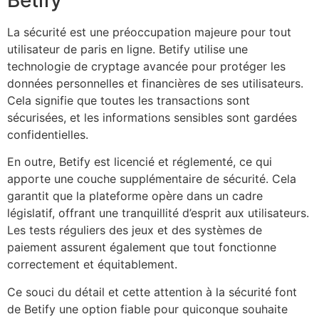
La sécurité est une préoccupation majeure pour tout
utilisateur de paris en ligne. Betify utilise une
technologie de cryptage avancée pour protéger les
données personnelles et financières de ses utilisateurs.
Cela signifie que toutes les transactions sont
sécurisées, et les informations sensibles sont gardées
confidentielles.
En outre, Betify est licencié et réglementé, ce qui
apporte une couche supplémentaire de sécurité. Cela
garantit que la plateforme opère dans un cadre
législatif, offrant une tranquillité d’esprit aux utilisateurs.
Les tests réguliers des jeux et des systèmes de
paiement assurent également que tout fonctionne
correctement et équitablement.
Ce souci du détail et cette attention à la sécurité font
de Betify une option fiable pour quiconque souhaite