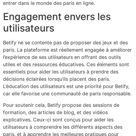
entrer dans le monde des paris en ligne.
Engagement envers les
utilisateurs
Betify ne se contente pas de proposer des jeux et des
paris. La plateforme est réellement engagée à améliorer
l’expérience de ses utilisateurs en offrant des outils
utiles et des ressources éducatives. Ces éléments sont
essentiels pour aider les utilisateurs à prendre des
décisions éclairées lorsqu’ils placent des paris.
L’éducation des utilisateurs est une priorité pour Betify,
car elle favorise une communauté de paris responsable.
Pour soutenir cela, Betify propose des sessions de
formation, des articles de blog, et des vidéos
explicatives. Ceux-ci sont conçus pour aider les
utilisateurs à comprendre les différents aspects des
paris, et à apprendre les meilleures pratiques pour