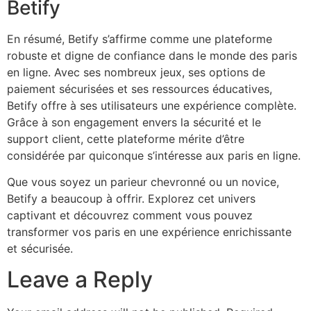
Betify
En résumé, Betify s’affirme comme une plateforme
robuste et digne de confiance dans le monde des paris
en ligne. Avec ses nombreux jeux, ses options de
paiement sécurisées et ses ressources éducatives,
Betify offre à ses utilisateurs une expérience complète.
Grâce à son engagement envers la sécurité et le
support client, cette plateforme mérite d’être
considérée par quiconque s’intéresse aux paris en ligne.
Que vous soyez un parieur chevronné ou un novice,
Betify a beaucoup à offrir. Explorez cet univers
captivant et découvrez comment vous pouvez
transformer vos paris en une expérience enrichissante
et sécurisée.
Leave a Reply