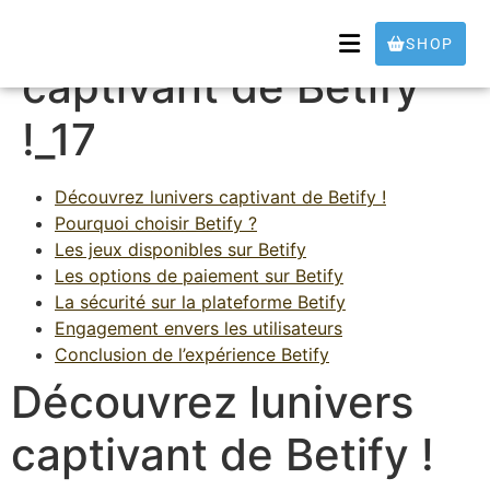
Découvrez lunivers
SHOP
captivant de Betify
!_17
Découvrez lunivers captivant de Betify !
Pourquoi choisir Betify ?
Les jeux disponibles sur Betify
Les options de paiement sur Betify
La sécurité sur la plateforme Betify
Engagement envers les utilisateurs
Conclusion de l’expérience Betify
Découvrez lunivers
captivant de Betify !