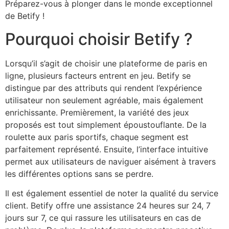
Préparez-vous à plonger dans le monde exceptionnel
de Betify !
Pourquoi choisir Betify ?
Lorsqu’il s’agit de choisir une plateforme de paris en
ligne, plusieurs facteurs entrent en jeu. Betify se
distingue par des attributs qui rendent l’expérience
utilisateur non seulement agréable, mais également
enrichissante. Premièrement, la variété des jeux
proposés est tout simplement époustouflante. De la
roulette aux paris sportifs, chaque segment est
parfaitement représenté. Ensuite, l’interface intuitive
permet aux utilisateurs de naviguer aisément à travers
les différentes options sans se perdre.
Il est également essentiel de noter la qualité du service
client. Betify offre une assistance 24 heures sur 24, 7
jours sur 7, ce qui rassure les utilisateurs en cas de