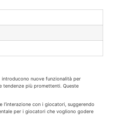
o introducono nuove funzionalità per
elle tendenze più promettenti. Queste
re l’interazione con i giocatori, suggerendo
entale per i giocatori che vogliono godere