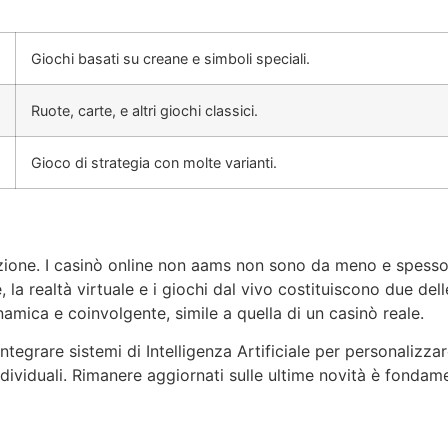
Giochi basati su creane e simboli speciali.
Ruote, carte, e altri giochi classici.
Gioco di strategia con molte varianti.
luzione. I casinò online non aams non sono da meno e spess
e, la realtà virtuale e i giochi dal vivo costituiscono due d
amica e coinvolgente, simile a quella di un casinò reale.
ntegrare sistemi di Intelligenza Artificiale per personalizza
ndividuali. Rimanere aggiornati sulle ultime novità è fondam