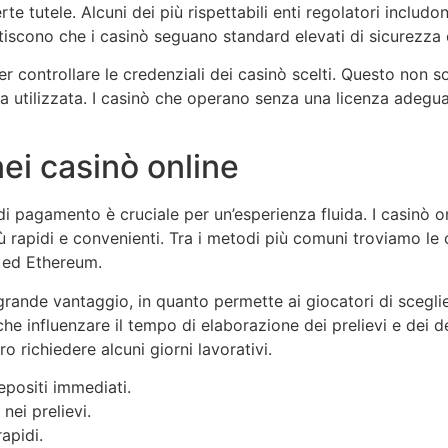
rte tutele. Alcuni dei più rispettabili enti regolatori inclu
scono che i casinò seguano standard elevati di sicurezza e
er controllare le credenziali dei casinò scelti. Questo non 
rma utilizzata. I casinò che operano senza una licenza adegu
ei casinò online
 di pagamento è cruciale per un’esperienza fluida. I casinò
ù rapidi e convenienti. Tra i metodi più comuni troviamo le c
n ed Ethereum.
rande vantaggio, in quanto permette ai giocatori di sceglier
 influenzare il tempo di elaborazione dei prelievi e dei d
o richiedere alcuni giorni lavorativi.
positi immediati.
nei prelievi.
apidi.