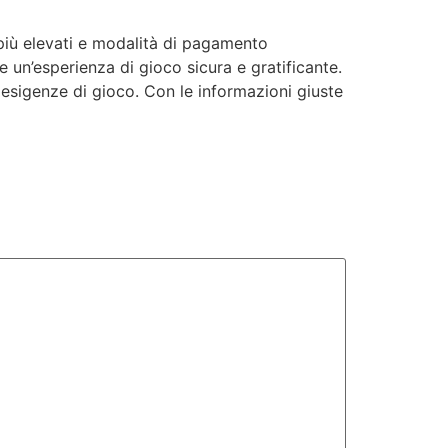
 più elevati e modalità di pagamento
e un’esperienza di gioco sicura e gratificante.
 esigenze di gioco. Con le informazioni giuste