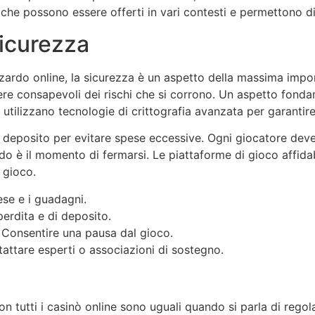
, che possono essere offerti in vari contesti e permettono di
sicurezza
zardo online, la sicurezza è un aspetto della massima impo
ere consapevoli dei rischi che si corrono. Un aspetto fondam
e utilizzano tecnologie di crittografia avanzata per garantire
di deposito per evitare spese eccessive. Ogni giocatore dev
 il momento di fermarsi. Le piattaforme di gioco affidabil
i gioco.
ese e i guadagni.
i perdita e di deposito.
: Consentire una pausa dal gioco.
tattare esperti o associazioni di sostegno.
n tutti i casinò online sono uguali quando si parla di regol