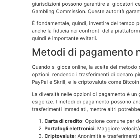
giurisdizioni possono garantire ai giocatori ce
Gambling Commission. Queste autorità garanti
È fondamentale, quindi, investire del tempo p
anche la fiducia nei confronti della piattafo
quindi è importante evitarli.
Metodi di pagamento n
Quando si gioca online, la scelta del metodo
opzioni, rendendo i trasferimenti di denaro pi
PayPal e Skrill, e le criptovalute come Bitcoi
La diversità nelle opzioni di pagamento è un g
esigenze. I metodi di pagamento possono anche
trasferimenti immediati, mentre altri potrebber
Carta di credito
: Opzione comune per de
Portafogli elettronici
: Maggiore velocità 
Criptovalute
: Anonimità e trasferimenti r