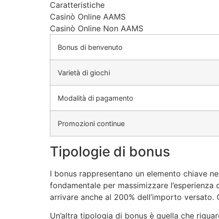
Caratteristiche
Casinò Online AAMS
Casinò Online Non AAMS
Bonus di benvenuto
Varietà di giochi
Modalità di pagamento
Promozioni continue
Tipologie di bonus
I bonus rappresentano un elemento chiave nell
fondamentale per massimizzare l’esperienza di
arrivare anche al 200% dell’importo versato. 
Un’altra tipologia di bonus è quella che riguar