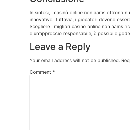
In sintesi, i casinò online non aams offrono 
innovative. Tuttavia, i giocatori devono esser
Scegliere i migliori casinò online non aams r
e un’approccio responsabile, è possibile gode
Leave a Reply
Your email address will not be published.
Req
Comment
*