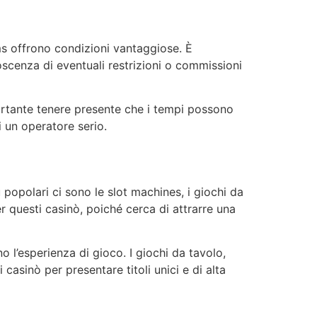
ams offrono condizioni vantaggiose. È
oscenza di eventuali restrizioni o commissioni
mportante tenere presente che i tempi possono
 un operatore serio.
 popolari ci sono le slot machines, i giochi da
r questi casinò, poiché cerca di attrarre una
 l’esperienza di gioco. I giochi da tavolo,
 casinò per presentare titoli unici e di alta