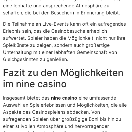
eine lebhafte und ansprechende Atmosphäre zu
schaffen, die bei den Besuchern in Erinnerung bleibt.
Die Teilnahme an Live-Events kann oft ein aufregendes
Erlebnis sein, das die Casinobesuche erheblich
aufwertet. Spieler haben die Möglichkeit, nicht nur ihre
Spielkünste zu zeigen, sondern auch großartige
Unterhaltung mit einer lebhaften Gemeinschaft von
Gleichgesinnten zu genießen.
Fazit zu den Möglichkeiten
im nine casino
Insgesamt bietet das
nine casino
eine umfassende
Auswahl an Spielerlebnissen und Möglichkeiten, die alle
Aspekte des Casinospielens abdecken. Von
aufregenden Spielen über großzügige Boni bis hin zu
einer stilvollen Atmosphäre und hervorragender