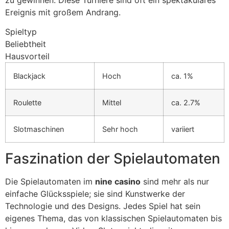
Ereignis mit großem Andrang.
Spieltyp
Beliebtheit
Hausvorteil
Blackjack
Hoch
ca. 1%
Roulette
Mittel
ca. 2.7%
Slotmaschinen
Sehr hoch
variiert
Faszination der Spielautomaten
Die Spielautomaten im
nine casino
sind mehr als nur
einfache Glücksspiele; sie sind Kunstwerke der
Technologie und des Designs. Jedes Spiel hat sein
eigenes Thema, das von klassischen Spielautomaten bis