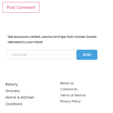
Get exclusive content, advice and tips from Insider Goods
delivered to your inbox!
SEND
About us
Beauty
Contact Us
Grocery
Terms of Service
Home & Kitchen
Privacy Policy
Outdoors