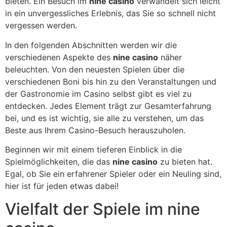
bieten. Ein Besuch im
nine casino
verwandelt sich leicht
in ein unvergessliches Erlebnis, das Sie so schnell nicht
vergessen werden.
In den folgenden Abschnitten werden wir die
verschiedenen Aspekte des
nine casino
näher
beleuchten. Von den neuesten Spielen über die
verschiedenen Boni bis hin zu den Veranstaltungen und
der Gastronomie im Casino selbst gibt es viel zu
entdecken. Jedes Element trägt zur Gesamterfahrung
bei, und es ist wichtig, sie alle zu verstehen, um das
Beste aus Ihrem Casino-Besuch herauszuholen.
Beginnen wir mit einem tieferen Einblick in die
Spielmöglichkeiten, die das
nine casino
zu bieten hat.
Egal, ob Sie ein erfahrener Spieler oder ein Neuling sind,
hier ist für jeden etwas dabei!
Vielfalt der Spiele im nine