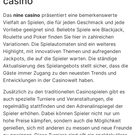
casino
Das
nine casino
präsentiert eine bemerkenswerte
Vielfalt an Spielen, die für jeden Geschmack und jede
Vorliebe geeignet sind. Beliebte Spiele wie Blackjack,
Roulette und Poker finden Sie hier in zahlreichen
Variationen. Die Spielautomaten sind ein weiteres
Highlight, mit innovativen Themen und aufregenden
Jackpots, die auf die Spieler warten. Die ständige
Aktualisierung des Spielangebots stellt sicher, dass die
Gäste immer Zugang zu den neuesten Trends und
Entwicklungen in der Casinowelt haben.
Zusätzlich zu den traditionellen Casinospielen gibt es
auch spezielle Turniere und Veranstaltungen, die
regelmäßig stattfinden und den Adrenalinspiegel der
Spieler erhöhen. Dabei können Spieler nicht nur um
hohe Preise kämpfen, sondern auch die Möglichkeit
genießen, sich mit anderen zu messen und neue Freunde
zu gewinnen. Diese Turniere sind oft ein spektakuläres