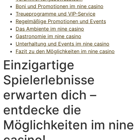
Boni und Promotionen im nine casino
Treueprogramme und VIP-Service
Regelmäßige Promotionen und Events
Das Ambiente im nine casino
Gastronomie im nine casino
Unterhaltung und Events im nine casino
Fazit zu den Möglichkeiten im nine casino
Einzigartige
Spielerlebnisse
erwarten dich –
entdecke die
Möglichkeiten im nine
casino!