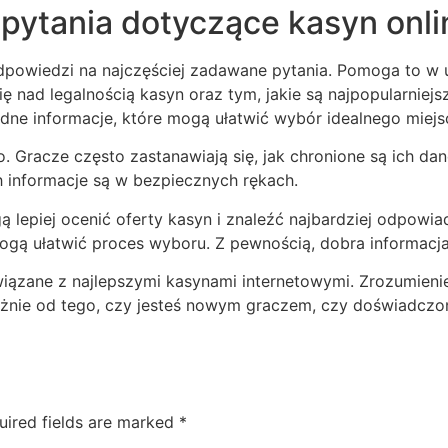
pytania dotyczące kasyn onli
powiedzi na najczęściej zadawane pytania. Pomoga to w u
ę nad legalnością kasyn oraz tym, jakie są najpopularniejs
ne informacje, które mogą ułatwić wybór idealnego miejs
. Gracze często zastanawiają się, jak chronione są ich d
h informacje są w bezpiecznych rękach.
 lepiej ocenić oferty kasyn i znaleźć najbardziej odpowiad
gą ułatwić proces wyboru. Z pewnością, dobra informacja
wiązane z najlepszymi kasynami internetowymi. Zrozumieni
leżnie od tego, czy jesteś nowym graczem, czy doświadcz
uired fields are marked
*