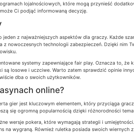
rogramach lojalnościowych, które mogą przynieść dodatkow
omoże Ci podjąć informowaną decyzję.
y
 jeden z najważniejszych aspektów dla graczy. Każde sz
ta z nowoczesnych technologii zabezpieczeń. Dzięki nim Tw
owisku.
owane systemy zapewniające fair play. Oznacza to, że k
ki są losowe i uczciwe. Warto zatem sprawdzić opinie inn
ywiście dba o swoich użytkowników.
kasynach online?
ta gier jest kluczowym elementem, który przyciąga graczy
cieszą się ogromną popularnością dzięki różnorodności te
żne wersje pokera, które wymagają strategii i umiejętnośc
s na wygraną. Również ruletka posiada swoich wiernych 