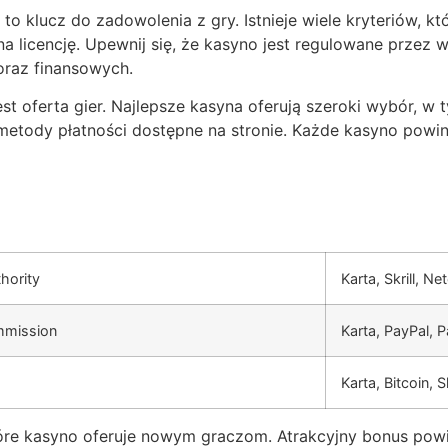
o klucz do zadowolenia z gry. Istnieje wiele kryteriów, 
a licencję. Upewnij się, że kasyno jest regulowane przez
raz finansowych.
est oferta gier. Najlepsze kasyna oferują szeroki wybór, 
metody płatności dostępne na stronie. Każde kasyno powinn
hority
Karta, Skrill, Net
mmission
Karta, PayPal, 
Karta, Bitcoin, Sk
óre kasyno oferuje nowym graczom. Atrakcyjny bonus pow