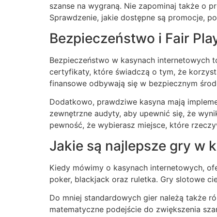
szanse na wygraną. Nie zapominaj także o p
Sprawdzenie, jakie dostępne są promocje, p
Bezpieczeństwo i Fair Pla
Bezpieczeństwo w kasynach internetowych to
certyfikaty, które świadczą o tym, że korzys
finansowe odbywają się w bezpiecznym środ
Dodatkowo, prawdziwe kasyna mają implement
zewnętrzne audyty, aby upewnić się, że wyni
pewność, że wybierasz miejsce, które rzecz
Jakie są najlepsze gry w 
Kiedy mówimy o kasynach internetowych, ofer
poker, blackjack oraz ruletka. Gry slotowe 
Do mniej standardowych gier należą także ró
matematyczne podejście do zwiększenia szan