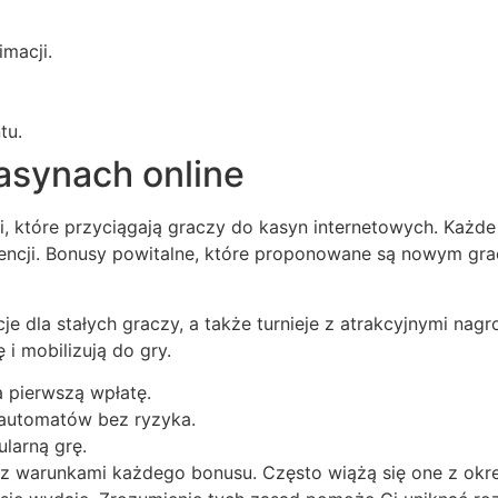
macji.
tu.
asynach online
, które przyciągają graczy do kasyn internetowych. Każde
rencji. Bonusy powitalne, które proponowane są nowym gr
je dla stałych graczy, a także turnieje z atrakcyjnymi na
i mobilizują do gry.
 pierwszą wpłatę.
automatów bez ryzyka.
larną grę.
ę z warunkami każdego bonusu. Często wiążą się one z ok