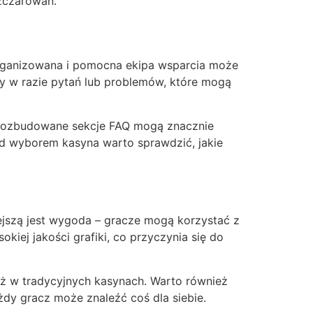
zczarowań.
zorganizowana i pomocna ekipa wsparcia może
y w razie pytań lub problemów, które mogą
o, rozbudowane sekcje FAQ mogą znacznie
ed wyborem kasyna warto sprawdzić, jakie
iejszą jest wygoda – gracze mogą korzystać z
kiej jakości grafiki, co przyczynia się do
iż w tradycyjnych kasynach. Warto również
żdy gracz może znaleźć coś dla siebie.