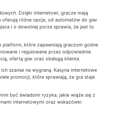
owych. Dzięki internetowi, gracze mają
a oferują różne opcje, od automatów do gier
ca i o dowolnej porze sprawia, że jest to
le platform, które zapewniają graczom godne
cjonowane i regulowane przez odpowiednie
cią, ofertą gier oraz obsługą klienta.
 ich szanse na wygraną. Kasyna internetowe
le promocji, które sprawiają, że gra staje
inni być świadomi ryzyka, jakie wiąże się z
synami internetowymi oraz wskazówki