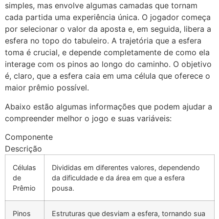
simples, mas envolve algumas camadas que tornam
cada partida uma experiência única. O jogador começa
por selecionar o valor da aposta e, em seguida, libera a
esfera no topo do tabuleiro. A trajetória que a esfera
toma é crucial, e depende completamente de como ela
interage com os pinos ao longo do caminho. O objetivo
é, claro, que a esfera caia em uma célula que oferece o
maior prêmio possível.
Abaixo estão algumas informações que podem ajudar a
compreender melhor o jogo e suas variáveis:
Componente
Descrição
Células
Divididas em diferentes valores, dependendo
de
da dificuldade e da área em que a esfera
Prêmio
pousa.
Pinos
Estruturas que desviam a esfera, tornando sua