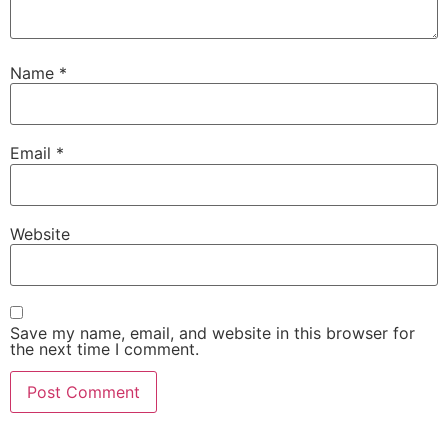
Name
*
Email
*
Website
Save my name, email, and website in this browser for
the next time I comment.