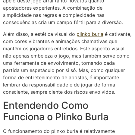
apelo deste jogo atrai tanto novatos quanto
apostadores experientes. A combinação de
simplicidade nas regras e complexidade nas
consequências cria um campo fértil para a diversão.
Além disso, a estética visual do
plinko burla
é cativante,
com cores vibrantes e animações chamativas que
mantêm os jogadores entretidos. Este aspecto visual
não apenas embeleza o jogo, mas também serve como
uma ferramenta de envolvimento, tornando cada
partida um espetáculo por si só. Mas, como qualquer
forma de entretenimento de apostas, é importante
lembrar da responsabilidade e de jogar de forma
consciente, sempre ciente dos riscos envolvidos.
Entendendo Como
Funciona o Plinko Burla
O funcionamento do plinko burla é relativamente