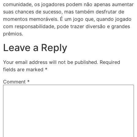
comunidade, os jogadores podem não apenas aumentar
suas chances de sucesso, mas também desfrutar de
momentos memoráveis. É um jogo que, quando jogado
com responsabilidade, pode trazer diversão e grandes
prêmios.
Leave a Reply
Your email address will not be published.
Required
fields are marked
*
Comment
*