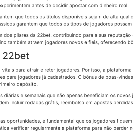
xperimentem antes de decidir apostar com dinheiro real.
tem que todos os títulos disponíveis sejam de alta quali
clássicos garantem que todos os tipos de jogadores possam
 dos pilares da 22bet, contribuindo para a sua reputação 
no também atraem jogadores novos e fieis, oferecendo bô
 22bet
tais para atrair e reter jogadores. Por isso, a plataform
s para jogadores já cadastrados. O bônus de boas-vindas
imeiro depósito.
ões diárias e semanais que não apenas beneficiam os nov
odem incluir rodadas grátis, reembolso em apostas perdida
sas oportunidades, é fundamental que os jogadores fiquem
tica verificar regularmente a plataforma para não perder 