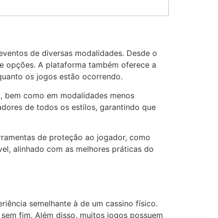
 eventos de diversas modalidades. Desde o
 de opções. A plataforma também oferece a
quanto os jogos estão ocorrendo.
BA, bem como em modalidades menos
adores de todos os estilos, garantindo que
erramentas de proteção ao jogador, como
el, alinhado com as melhores práticas do
riência semelhante à de um cassino físico.
sem fim. Além disso, muitos jogos possuem