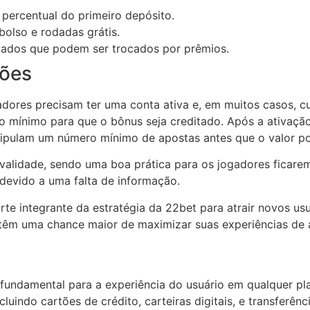
ercentual do primeiro depósito.
olso e rodadas grátis.
ados que podem ser trocados por prêmios.
ões
ores precisam ter uma conta ativa e, em muitos casos, cum
 mínimo para que o bônus seja creditado. Após a ativaçã
ipulam um número mínimo de apostas antes que o valor pos
alidade, sendo uma boa prática para os jogadores ficarem 
devido a uma falta de informação.
e integrante da estratégia da 22bet para atrair novos usu
êm uma chance maior de maximizar suas experiências de 
é fundamental para a experiência do usuário em qualquer p
indo cartões de crédito, carteiras digitais, e transferênc