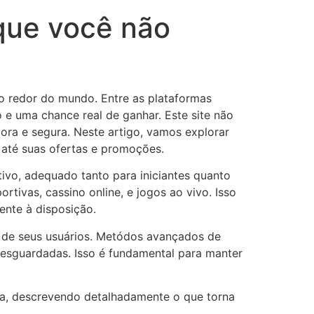
que você não
ao redor do mundo. Entre as plataformas
 uma chance real de ganhar. Este site não
ra e segura. Neste artigo, vamos explorar
 até suas ofertas e promoções.
tivo, adequado tanto para iniciantes quanto
tivas, cassino online, e jogos ao vivo. Isso
ente à disposição.
 de seus usuários. Metódos avançados de
resguardadas. Isso é fundamental para manter
iza, descrevendo detalhadamente o que torna