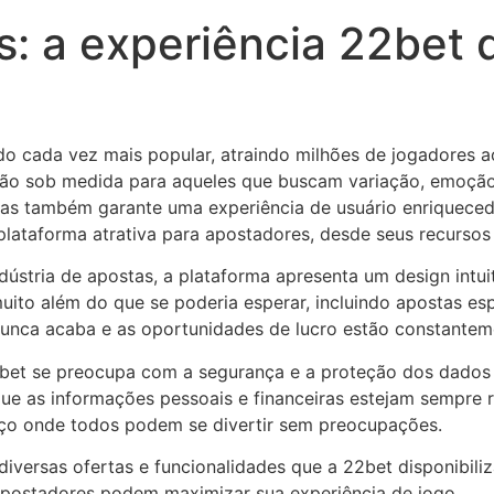
: a experiência 22bet 
ado cada vez mais popular, atraindo milhões de jogadores 
 sob medida para aqueles que buscam variação, emoção e
s também garante uma experiência de usuário enriquecedo
ataforma atrativa para apostadores, desde seus recursos
ústria de apostas, a plataforma apresenta um design intui
ito além do que se poderia esperar, incluindo apostas espor
unca acaba e as oportunidades de lucro estão constantem
22bet se preocupa com a segurança e a proteção dos dados
que as informações pessoais e financeiras estejam sempre 
aço onde todos podem se divertir sem preocupações.
iversas ofertas e funcionalidades que a 22bet disponibil
apostadores podem maximizar sua experiência de jogo.