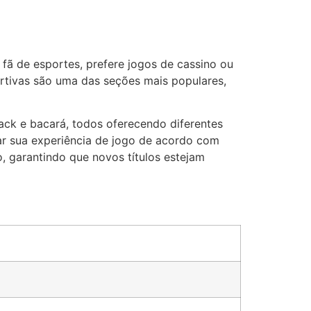
fã de esportes, prefere jogos de cassino ou
rtivas são uma das seções mais populares,
ack e bacará, todos oferecendo diferentes
zar sua experiência de jogo de acordo com
o, garantindo que novos títulos estejam