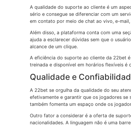
A qualidade do suporte ao cliente é um aspe
sério e consegue se diferenciar com um servi
em contato por meio de chat ao vivo, e-mail,
Além disso, a plataforma conta com uma seç
ajuda a esclarecer dúvidas sem que o usuário
alcance de um clique.
A eficiência do suporte ao cliente da 22bet
treinada e disponível em horários flexíveis é
Qualidade e Confiabilida
A 22bet se orgulha da qualidade do seu aten
efetivamente e garantir que os jogadores se
também fomenta um espaço onde os jogadore
Outro fator a considerar é a oferta de suport
nacionalidades. A linguagem não é uma barrei