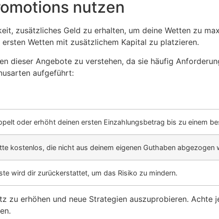
omotions nutzen
it, zusätzliches Geld zu erhalten, um deine Wetten zu max
ersten Wetten mit zusätzlichem Kapital zu platzieren.
nen dieser Angebote zu verstehen, da sie häufig Anforderu
nusarten aufgeführt:
ppelt oder erhöht deinen ersten Einzahlungsbetrag bis zu einem b
ette kostenlos, die nicht aus deinem eigenen Guthaben abgezogen 
uste wird dir zurückerstattet, um das Risiko zu mindern.
tz zu erhöhen und neue Strategien auszuprobieren. Achte 
en.