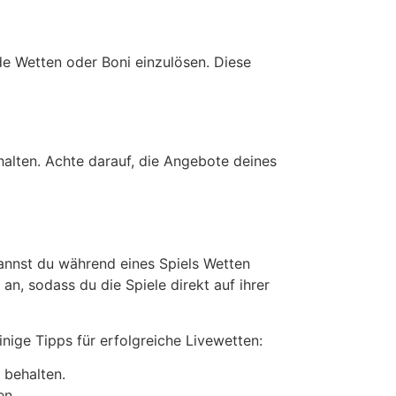
e Wetten oder Boni einzulösen. Diese
alten. Achte darauf, die Angebote deines
annst du während eines Spiels Wetten
an, sodass du die Spiele direkt auf ihrer
nige Tipps für erfolgreiche Livewetten:
 behalten.
en.