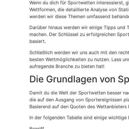
Wenn du dich für Sportwetten interessierst, 
Wettformen, die detaillierte Analyse von Sta
werden wir diese Themen umfassend behandeln 
Darüber hinaus werden wir einige Tipps und Tri
machen. Der Schlüssel zu erfolgreichen Sport
basiert.
Schließlich werden wir uns auch mit den rec
besten Wettmöglichkeiten zu nutzen. Lass un
aufregende Branche zu bieten hat!
Die Grundlagen von Sp
Damit du die Welt der Sportwetten besser nac
die auf den Ausgang von Sportereignissen pla
Basierend auf den Quoten des Wettanbieters 
In der folgenden Tabelle sind einige wichtig
Begriff