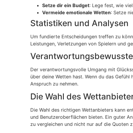
Setze dir ein Budget
: Lege fest, wie vie
Vermeide emotionale Wetten
: Setze ni
Statistiken und Analysen
Um fundierte Entscheidungen treffen zu könne
Leistungen, Verletzungen von Spielern und ge
Verantwortungsbewusste
Der verantwortungsvolle Umgang mit Glücksspi
über deine Wetten hast. Wenn du das Gefühl ha
Anspruch zu nehmen.
Die Wahl des Wettanbiete
Die Wahl des richtigen Wettanbieters kann ent
und Benutzeroberflächen bieten. Ein guter Anbi
zu vergleichen und nicht nur auf die Quoten z