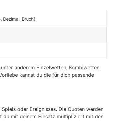
. Dezimal, Bruch).
en unter anderem Einzelwetten, Kombiwetten
Vorliebe kannst du die für dich passende
n Spiels oder Ereignisses. Die Quoten werden
t du mit deinem Einsatz multipliziert mit den