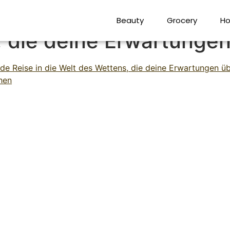
etten ch eine aufregend
Beauty
Grocery
Ho
 die deine Erwartungen
de Reise in die Welt des Wettens, die deine Erwartungen üb
hen