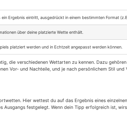
 ein Ergebnis eintritt, ausgedrückt in einem bestimmten Format (z.B
ationen über deine platzierte Wette enthält.
piels platziert werden und in Echtzeit angepasst werden können.
ichtig, die verschiedenen Wettarten zu kennen. Dazu gehör
nen Vor- und Nachteile, und je nach persönlichem Stil und 
ortwetten. Hier wettest du auf das Ergebnis eines einzelne
s Ausgangs festgelegt. Wenn dein Tipp erfolgreich ist, wirs