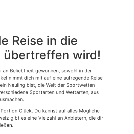
e Reise in die
übertreffen wird!
m an Beliebtheit gewonnen, sowohl in der
ikel nimmt dich mit auf eine aufregende Reise
ein Neuling bist, die Welt der Sportwetten
e verschiedene Sportarten und Wettarten, aus
 ausmachen.
 Portion Glück. Du kannst auf alles Mögliche
iz gibt es eine Vielzahl an Anbietern, die dir
ießen.