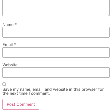
Name
*
Email
*
Website
Save my name, email, and website in this browser for
the next time I comment.