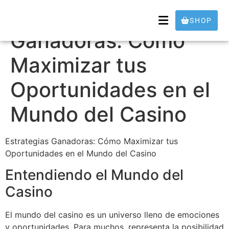
Estrategias
SHOP
Ganadoras: Cómo
Maximizar tus
Oportunidades en el
Mundo del Casino
Estrategias Ganadoras: Cómo Maximizar tus
Oportunidades en el Mundo del Casino
Entendiendo el Mundo del
Casino
El mundo del casino es un universo lleno de emociones
y oportunidades. Para muchos, representa la posibilidad