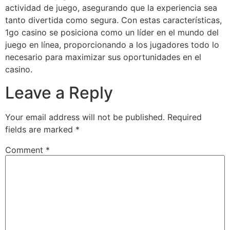
actividad de juego, asegurando que la experiencia sea
tanto divertida como segura. Con estas características,
1go casino se posiciona como un líder en el mundo del
juego en línea, proporcionando a los jugadores todo lo
necesario para maximizar sus oportunidades en el
casino.
Leave a Reply
Your email address will not be published.
Required
fields are marked
*
Comment
*