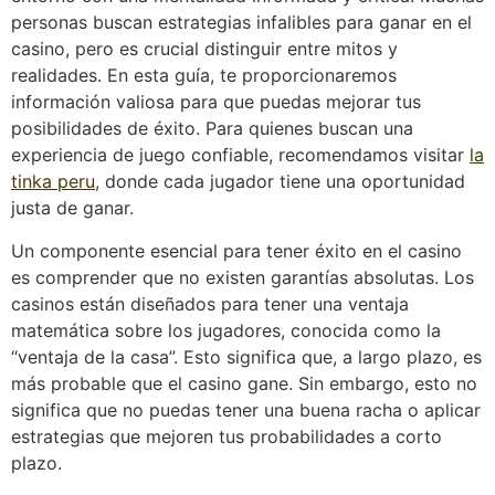
personas buscan estrategias infalibles para ganar en el
casino, pero es crucial distinguir entre mitos y
realidades. En esta guía, te proporcionaremos
información valiosa para que puedas mejorar tus
posibilidades de éxito. Para quienes buscan una
experiencia de juego confiable, recomendamos visitar
la
tinka peru
, donde cada jugador tiene una oportunidad
justa de ganar.
Un componente esencial para tener éxito en el casino
es comprender que no existen garantías absolutas. Los
casinos están diseñados para tener una ventaja
matemática sobre los jugadores, conocida como la
“ventaja de la casa”. Esto significa que, a largo plazo, es
más probable que el casino gane. Sin embargo, esto no
significa que no puedas tener una buena racha o aplicar
estrategias que mejoren tus probabilidades a corto
plazo.