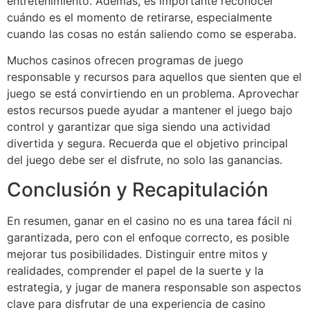
entretenimiento. Además, es importante reconocer
cuándo es el momento de retirarse, especialmente
cuando las cosas no están saliendo como se esperaba.
Muchos casinos ofrecen programas de juego
responsable y recursos para aquellos que sienten que el
juego se está convirtiendo en un problema. Aprovechar
estos recursos puede ayudar a mantener el juego bajo
control y garantizar que siga siendo una actividad
divertida y segura. Recuerda que el objetivo principal
del juego debe ser el disfrute, no solo las ganancias.
Conclusión y Recapitulación
En resumen, ganar en el casino no es una tarea fácil ni
garantizada, pero con el enfoque correcto, es posible
mejorar tus posibilidades. Distinguir entre mitos y
realidades, comprender el papel de la suerte y la
estrategia, y jugar de manera responsable son aspectos
clave para disfrutar de una experiencia de casino