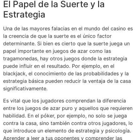
El Papel de la Suerte y la
Estrategia
Una de las mayores falacias en el mundo del casino es
la creencia de que la suerte es el único factor
determinante. Si bien es cierto que la suerte juega un
papel importante en juegos de azar como las
tragamonedas, hay otros juegos donde la estrategia
puede influir en el resultado. Por ejemplo, en el
blackjack, el conocimiento de las probabilidades y la
estrategia básica pueden reducir la ventaja de la casa
significativamente.
Es vital que los jugadores comprendan la diferencia
entre los juegos de azar puro y aquellos que requieren
habilidad. En el póker, por ejemplo, no solo se juega
contra la casa, sino también contra otros jugadores, lo
que introduce un elemento de estrategia y psicología.
Aprender a leer a tus oponentes y comprender las