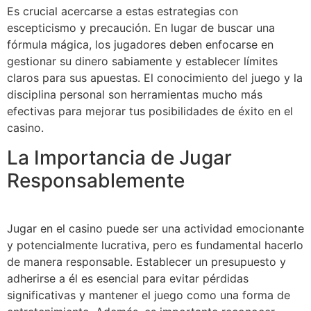
Es crucial acercarse a estas estrategias con
escepticismo y precaución. En lugar de buscar una
fórmula mágica, los jugadores deben enfocarse en
gestionar su dinero sabiamente y establecer límites
claros para sus apuestas. El conocimiento del juego y la
disciplina personal son herramientas mucho más
efectivas para mejorar tus posibilidades de éxito en el
casino.
La Importancia de Jugar
Responsablemente
Jugar en el casino puede ser una actividad emocionante
y potencialmente lucrativa, pero es fundamental hacerlo
de manera responsable. Establecer un presupuesto y
adherirse a él es esencial para evitar pérdidas
significativas y mantener el juego como una forma de