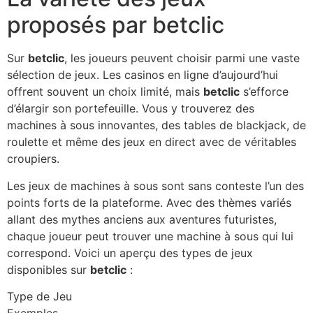
proposés par betclic
Sur
betclic
, les joueurs peuvent choisir parmi une vaste
sélection de jeux. Les casinos en ligne d’aujourd’hui
offrent souvent un choix limité, mais
betclic
s’efforce
d’élargir son portefeuille. Vous y trouverez des
machines à sous innovantes, des tables de blackjack, de
roulette et même des jeux en direct avec de véritables
croupiers.
Les jeux de machines à sous sont sans conteste l’un des
points forts de la plateforme. Avec des thèmes variés
allant des mythes anciens aux aventures futuristes,
chaque joueur peut trouver une machine à sous qui lui
correspond. Voici un aperçu des types de jeux
disponibles sur
betclic
:
Type de Jeu
Exemples