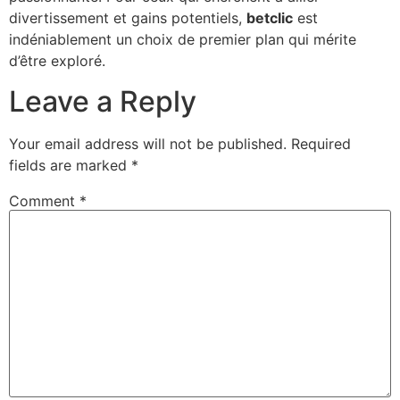
divertissement et gains potentiels,
betclic
est
indéniablement un choix de premier plan qui mérite
d’être exploré.
Leave a Reply
Your email address will not be published.
Required
fields are marked
*
Comment
*