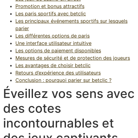
Promotion et bonus attractifs
Les paris sportifs avec betclic
Les principaux événements sportifs sur lesquels
parier
Les différentes options de paris
Une interface utilisateur intuitive
Les options de paiement disponibles
Mesures de sécurité et de protection des joueurs
Les avantages de choisir betclic
Retours d’expérience des utilisateurs
Conclusion : pourquoi parier sur betclic ?
Éveillez vos sens avec
des cotes
incontournables et
des jeux captivants,