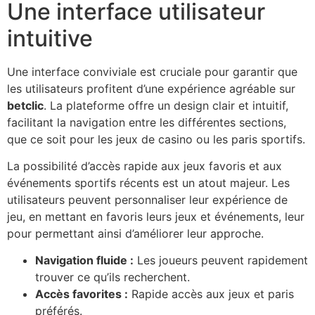
Une interface utilisateur
intuitive
Une interface conviviale est cruciale pour garantir que
les utilisateurs profitent d’une expérience agréable sur
betclic
. La plateforme offre un design clair et intuitif,
facilitant la navigation entre les différentes sections,
que ce soit pour les jeux de casino ou les paris sportifs.
La possibilité d’accès rapide aux jeux favoris et aux
événements sportifs récents est un atout majeur. Les
utilisateurs peuvent personnaliser leur expérience de
jeu, en mettant en favoris leurs jeux et événements, leur
pour permettant ainsi d’améliorer leur approche.
Navigation fluide :
Les joueurs peuvent rapidement
trouver ce qu’ils recherchent.
Accès favorites :
Rapide accès aux jeux et paris
préférés.