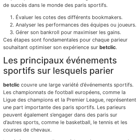
de succès dans le monde des paris sportifs.
Évaluer les cotes des différents bookmakers.
Analyser les performances des équipes ou joueurs.
Gérer son bankroll pour maximiser les gains.
Ces étapes sont fondamentales pour chaque parieur
souhaitant optimiser son expérience sur
betclic
.
Les principaux événements
sportifs sur lesquels parier
betclic
couvre une large variété d’événements sportifs.
Les championnats de football européens, comme la
Ligue des champions et la Premier League, représentent
une part importante des paris sportifs. Les parieurs
peuvent également s’engager dans des paris sur
d’autres sports, comme le basketball, le tennis et les
courses de chevaux.