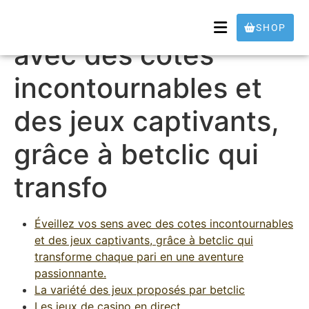
Éveillez vos sens
SHOP
avec des cotes
incontournables et
des jeux captivants,
grâce à betclic qui
transfo
Éveillez vos sens avec des cotes incontournables
et des jeux captivants, grâce à betclic qui
transforme chaque pari en une aventure
passionnante.
La variété des jeux proposés par betclic
Les jeux de casino en direct