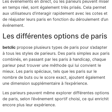
Les événements en direct, où les parieurs peuvent miser
en temps réel, sont également très prisés. Cela permet
aux utilisateurs d’interagir rapidement avec les cotes et
de réajuster leurs paris en fonction du déroulement d’un
événement.
Les différentes options de paris
betclic
propose plusieurs types de paris pour s’adapter
à tous les styles de parieurs. Des paris simples aux paris
combinés, en passant par les paris à handicap, chaque
parieur peut trouver une méthode qui lui convient le
mieux. Les paris spéciaux, tels que les paris sur le
nombre de buts ou le score exact, ajoutent également
une dimension supplémentaire à l’expérience.
Les parieurs peuvent même explorer différentes options
de paris, selon l’événement sportif choisi, ce qui enrichit
encore plus leur expérience.