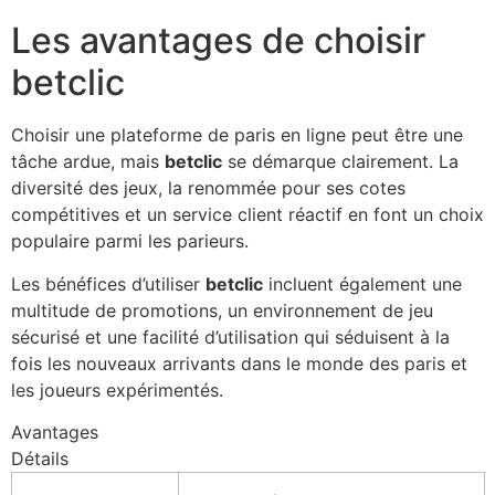
Les avantages de choisir
betclic
Choisir une plateforme de paris en ligne peut être une
tâche ardue, mais
betclic
se démarque clairement. La
diversité des jeux, la renommée pour ses cotes
compétitives et un service client réactif en font un choix
populaire parmi les parieurs.
Les bénéfices d’utiliser
betclic
incluent également une
multitude de promotions, un environnement de jeu
sécurisé et une facilité d’utilisation qui séduisent à la
fois les nouveaux arrivants dans le monde des paris et
les joueurs expérimentés.
Avantages
Détails