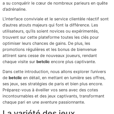
a su conquérir le cœur de nombreux parieurs en quête
d’adrénaline.
L’interface conviviale et le service clientèle réactif sont
d’autres atouts majeurs qui font la différence. Les
utilisateurs, qu’ils soient novices ou expérimentés,
trouvent sur cette plateforme toutes les clés pour
optimiser leurs chances de gains. De plus, les
promotions régulières et les bonus de bienvenue
attirent sans cesse de nouveaux joueurs, rendant
chaque visite sur
betclic
encore plus captivante.
Dans cette introduction, nous allons explorer l’univers
de
betclic
en détail, en mettant en lumière ses offres,
ses jeux, ses stratégies de paris et bien plus encore.
Préparez-vous à éveiller vos sens avec des cotes
incontournables et des jeux captivants, transformant
chaque pari en une aventure passionnante.
La variété des jeux