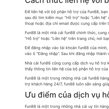
Cách thức liên hệ với 
Để liên hệ với bộ phận hỗ trợ của Fun88, bạn
sau đó tìm kiếm mục “Hỗ trợ” hoặc “Liên hệ” 
thoại hoặc địa chỉ email được cung cấp trên 
Fun88 là một nhà cái fun88 chính thức, cung
“Hỗ trợ” hoặc “Liên hệ” trên trang chủ, nơi b
Để đăng nhập vào tài khoản fun88 của mình, 
vào ô “Đăng nhập”. Sau khi đăng nhập thành 
Nhà cái fun88 cũng cung cấp dịch vụ hỗ trợ 
thấy thông tin liên hệ của bộ phận hỗ trợ của
Fun88 là một trong những nhà cái fun88 hàng
trợ khách hàng 24/7, fun88 luôn sẵn sàng giú
Ưu điểm của dịch vụ h
Fun88 là một trong những nhà cái uy tín hàng