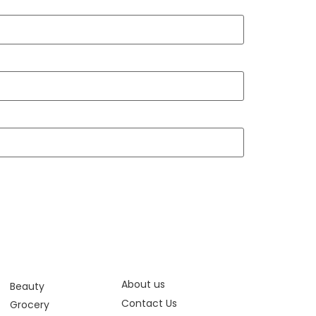
About us
Beauty
Contact Us
Grocery