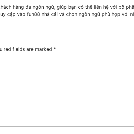
khách hàng đa ngôn ngữ, giúp bạn có thể liên hệ với bộ ph
truy cập vào fun88 nhà cái và chọn ngôn ngữ phù hợp với n
uired fields are marked
*