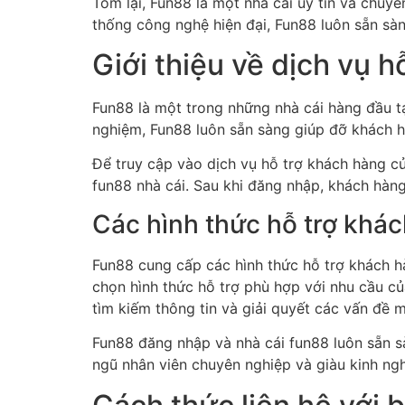
Tóm lại, Fun88 là một nhà cái uy tín và chuy
thống công nghệ hiện đại, Fun88 luôn sẵn sàn
Giới thiệu về dịch vụ 
Fun88 là một trong những nhà cái hàng đầu tạ
nghiệm, Fun88 luôn sẵn sàng giúp đỡ khách hà
Để truy cập vào dịch vụ hỗ trợ khách hàng c
fun88 nhà cái. Sau khi đăng nhập, khách hàn
Các hình thức hỗ trợ khá
Fun88 cung cấp các hình thức hỗ trợ khách hà
chọn hình thức hỗ trợ phù hợp với nhu cầu c
tìm kiếm thông tin và giải quyết các vấn đề 
Fun88 đăng nhập và nhà cái fun88 luôn sẵn sà
ngũ nhân viên chuyên nghiệp và giàu kinh ng