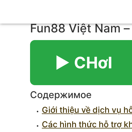
Fun88 Việt Nam hỗ
Fun88 Việt Nam –
▶️ CHơI
Содержимое
Giới thiệu về dịch vụ 
Các hình thức hỗ trợ 