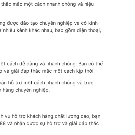
và thắc mắc một cách nhanh chóng và hiệu
hàng được đào tạo chuyên nghiệp và có kinh
a nhiều kênh khác nhau, bao gồm điện thoại,
 một cách dễ dàng và nhanh chóng. Bạn có thể
ợ và giải đáp thắc mắc một cách kịp thời.
phận hỗ trợ một cách nhanh chóng và trực
ch hàng chuyên nghiệp.
ch vụ hỗ trợ khách hàng chất lượng cao, bạn
n88 và nhận được sự hỗ trợ và giải đáp thắc