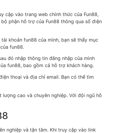
truy cập vào trang web chính thức của Fun88,
ới bộ phận hỗ trợ của Fun88 thông qua số điện
o tài khoản fun88 của mình, bạn sẽ thấy mục
 của fun88.
 sau đó nhập thông tin đăng nhập của mình
 của fun88, bao gồm cả hỗ trợ khách hàng.
ện thoại và địa chỉ email. Bạn có thể tìm
t lượng cao và chuyên nghiệp. Với đội ngũ hỗ
88
n nghiệp và tận tâm. Khi truy cập vào link