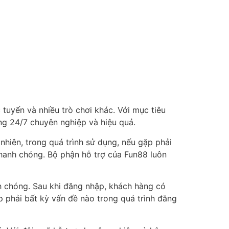
tuyến và nhiều trò chơi khác. Với mục tiêu
ng 24/7 chuyên nghiệp và hiệu quả.
nhiên, trong quá trình sử dụng, nếu gặp phải
nhanh chóng. Bộ phận hỗ trợ của Fun88 luôn
h chóng. Sau khi đăng nhập, khách hàng có
p phải bất kỳ vấn đề nào trong quá trình đăng