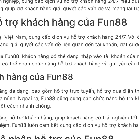
ên nghiệp, cung cấp dịch vụ hỗ trợ khách hàng 24/7 hiệu qu
g giúp đỡ khách hàng giải quyết các vấn đề và mang lại trả
hỗ trợ khách hàng của Fun88
i Việt Nam, cung cấp dịch vụ hỗ trợ khách hàng 24/7. Với 
ng giải quyết các vấn đề liên quan đến tài khoản, đặt cượ
ủa Fun88, khách hàng có thể đăng nhập vào tài khoản của m
g có thể chọn chức năng hỗ trợ khách hàng và gửi yêu cầu 
ch hàng của Fun88
ng đa dạng, bao gồm hỗ trợ trực tuyến, hỗ trợ qua điện th
ủa mình. Ngoài ra, Fun88 cũng cung cấp chức năng hỗ trợ 
một cách nhanh chóng.
ng hỗ trợ khách hàng, giúp khách hàng có trải nghiệm tốt 
hiệm, Fun88 luôn cam kết cung cấp dịch vụ hỗ trợ khách hà