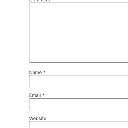
Name
*
Email
*
Website