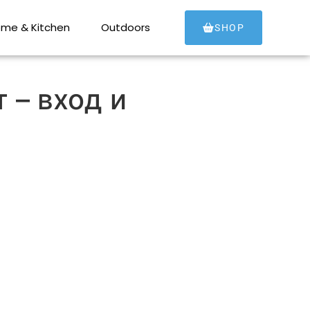
 – вход и
me & Kitchen
Outdoors
SHOP
 – вход и