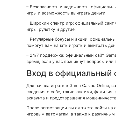
– Безопасность и надежность: официальны
игры и возможность выиграть деньги.
– Широкий спектр игр: официальный сайт G
игры, рулетку и другие.
– Регулярные бонусы и акции: официальный
помогут вам начать играть и выиграть ден
– 24/7 поддержка: официальный сайт Gama 
время, если у вас возникнут вопросы или
Вход в официальный 
Для начала играть в Gama Casino Online,
сведения о себе, такие как имя, фамилия
аккаунта и предотвращения мошенничеств
После регистрации вы сможете войти на о
игровым автоматам, а также к различным 