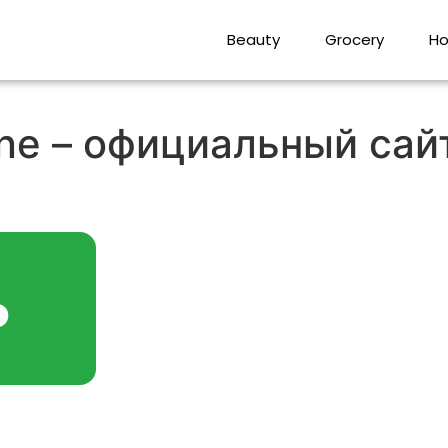
ne – официальный сайт
Beauty
Grocery
Ho
ne – официальный сайт
Ь