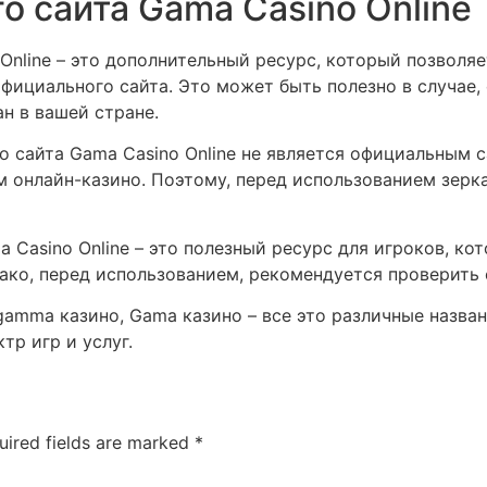
о сайта Gama Casino Online
Online – это дополнительный ресурс, который позволя
официального сайта. Это может быть полезно в случае
н в вашей стране.
о сайта Gama Casino Online не является официальным с
м онлайн-казино. Поэтому, перед использованием зерк
 Casino Online – это полезный ресурс для игроков, ко
ако, перед использованием, рекомендуется проверить 
gamma казино, Gama казино – все это различные назван
тр игр и услуг.
uired fields are marked
*