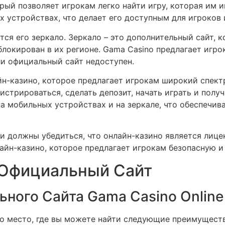
рый позволяет игрокам легко найти игру, которая им и
 устройствах, что делает его доступным для игроков 
ся его зеркало. Зеркало – это дополнительный сайт, к
блокирован в их регионе. Gama Casino предлагает игро
ли официальный сайт недоступен.
айн-казино, которое предлагает игрокам широкий спект
гистрироваться, сделать депозит, начать играть и полу
а мобильных устройствах и на зеркале, что обеспечива
ки должны убедиться, что онлайн-казино является лиц
йн-казино, которое предлагает игрокам безопасную и 
– Официальный Сайт
ного Сайта Gama Casino Online
то место, где вы можете найти следующие преимуществ