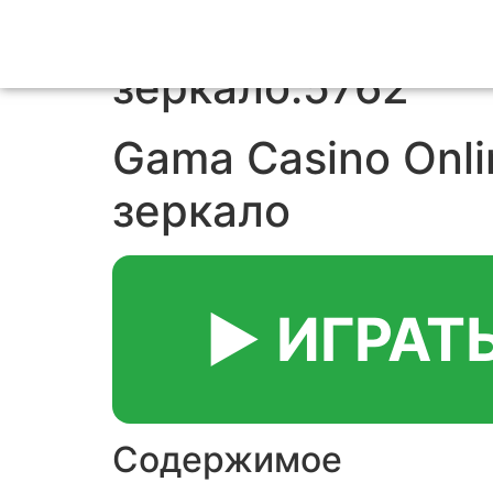
Gama Casino Onli
зеркало.5762
Gama Casino Onli
зеркало
▶️ ИГРАТ
Содержимое