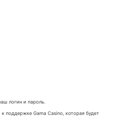
аш логин и пароль.
 к поддержке Gama Casino, которая будет