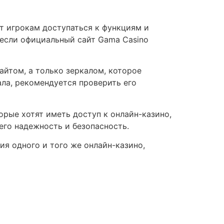
ет игрокам доступаться к функциям и
, если официальный сайт Gama Casino
айтом, а только зеркалом, которое
ала, рекомендуется проверить его
торые хотят иметь доступ к онлайн-казино,
его надежность и безопасность.
ия одного и того же онлайн-казино,