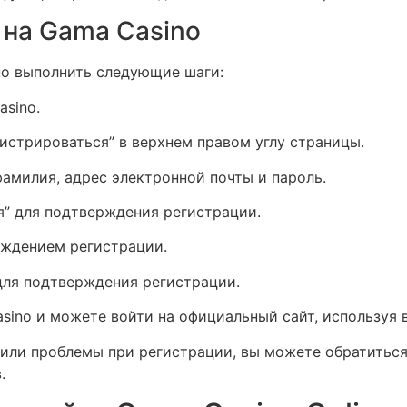
 на Gama Casino
но выполнить следующие шаги:
asino.
истрироваться” в верхнем правом углу страницы.
 фамилия, адрес электронной почты и пароль.
я” для подтверждения регистрации.
рждением регистрации.
для подтверждения регистрации.
sino и можете войти на официальный сайт, используя в
 или проблемы при регистрации, вы можете обратиться
.