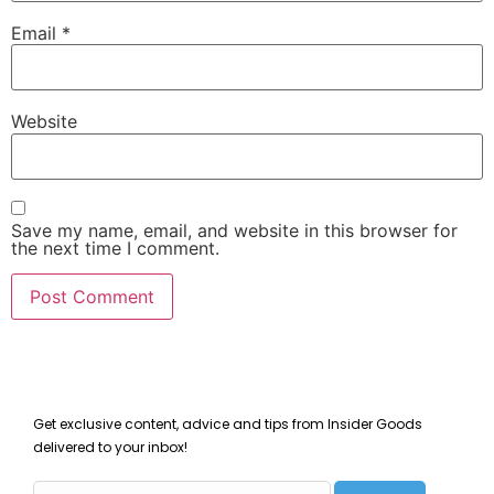
Email
*
Website
Save my name, email, and website in this browser for
the next time I comment.
Get exclusive content, advice and tips from Insider Goods
delivered to your inbox!