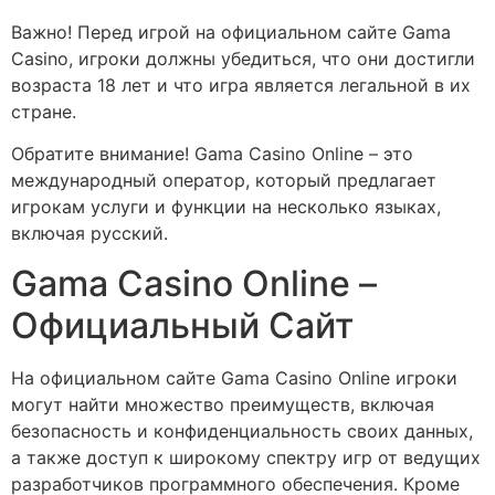
Важно! Перед игрой на официальном сайте Gama
Casino, игроки должны убедиться, что они достигли
возраста 18 лет и что игра является легальной в их
стране.
Обратите внимание! Gama Casino Online – это
международный оператор, который предлагает
игрокам услуги и функции на несколько языках,
включая русский.
Gama Casino Online –
Официальный Сайт
На официальном сайте Gama Casino Online игроки
могут найти множество преимуществ, включая
безопасность и конфиденциальность своих данных,
а также доступ к широкому спектру игр от ведущих
разработчиков программного обеспечения. Кроме