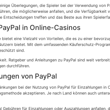
einige Überlegungen, die Spieler bei der Verwendung von P
ühren, die möglicherweise anfallen, und die Verfügbarkeit
e Entscheidungen treffen und das Beste aus ihren Spielerf
PayPal in Online-Casinos
etet eine Vielzahl von Vorteilen, die es zu einer bevorzug
en Nutzern bietet. Mit dem umfassenden Käuferschutz-Progra
eschützt sind.
chkeit. Ratgeber und Anleitungen zu PayPal sind weit verbre
gen durchführen.
kungen von PayPal
hränkungen bei der Nutzung von PayPal für Einzahlungen in O
lungsmethode akzeptieren. Je nach Land können auch unter
l Gebühren für Einzahlungen oder Auszahlungen anfallen, 