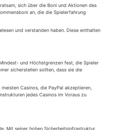
s ratsam, sich über die Boni und Aktionen des
lkommensboni an, die die Spielerfahrung
gelesen und verstanden haben. Diese enthalten
 Mindest- und Höchstgrenzen fest, die Spieler
er sicherstellen sollten, dass sie die
 meisten Casinos, die PayPal akzeptieren,
enstrukturen jedes Casinos im Voraus zu
e. Mit seiner hohen Sicherheitsinfrastruktur