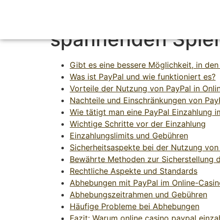
Gibt es eine bess
spannenden Spiele
Gibt es eine bessere Möglichkeit, in d
Was ist PayPal und wie funktioniert es?
Vorteile der Nutzung von PayPal in Onli
Nachteile und Einschränkungen von Pay
Wie tätigt man eine PayPal Einzahlung 
Wichtige Schritte vor der Einzahlung
Einzahlungslimits und Gebühren
Sicherheitsaspekte bei der Nutzung von
Bewährte Methoden zur Sicherstellung d
Rechtliche Aspekte und Standards
Abhebungen mit PayPal im Online-Casin
Abhebungszeitrahmen und Gebühren
Häufige Probleme bei Abhebungen
Fazit: Warum online casino paypal einza