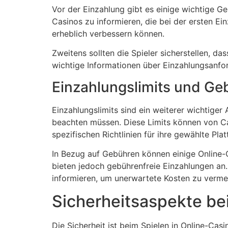
Vor der Einzahlung gibt es einige wichtige Gel
Casinos zu informieren, die bei der ersten Ei
erheblich verbessern können.
Zweitens sollten die Spieler sicherstellen, 
wichtige Informationen über Einzahlungsanfor
Einzahlungslimits und Ge
Einzahlungslimits sind ein weiterer wichtiger
beachten müssen. Diese Limits können von Casi
spezifischen Richtlinien für ihre gewählte Pla
In Bezug auf Gebühren können einige Online-
bieten jedoch gebührenfreie Einzahlungen an.
informieren, um unerwartete Kosten zu verme
Sicherheitsaspekte be
Die Sicherheit ist beim Spielen in Online-Casi