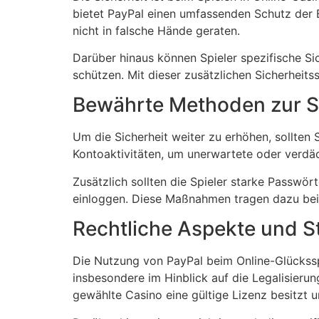
bietet PayPal einen umfassenden Schutz der Be
nicht in falsche Hände geraten.
Darüber hinaus können Spieler spezifische Sic
schützen. Mit dieser zusätzlichen Sicherheits
Bewährte Methoden zur Si
Um die Sicherheit weiter zu erhöhen, sollte
Kontoaktivitäten, um unerwartete oder verdäc
Zusätzlich sollten die Spieler starke Passwö
einloggen. Diese Maßnahmen tragen dazu bei, 
Rechtliche Aspekte und S
Die Nutzung von PayPal beim Online-Glücksspie
insbesondere im Hinblick auf die Legalisierun
gewählte Casino eine gültige Lizenz besitzt u