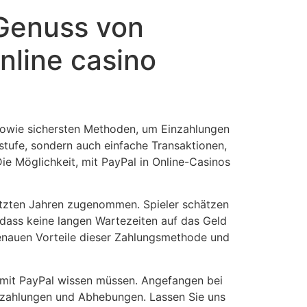
 Genuss von
nline casino
 sowie sichersten Methoden, um Einzahlungen
stufe, sondern auch einfache Transaktionen,
ie Möglichkeit, mit PayPal in Online-Casinos
etzten Jahren zugenommen. Spieler schätzen
 dass keine langen Wartezeiten auf das Geld
 genauen Vorteile dieser Zahlungsmethode und
no mit PayPal wissen müssen. Angefangen bei
inzahlungen und Abhebungen. Lassen Sie uns