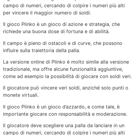
campo di numeri, cercando di colpire i numeri più alti
per vincere il maggior numero di soldi.
Il gioco Plinko è un gioco di azione e strategia, che
richiede una buona dose di fortuna e di abilità.
Il campo è pieno di ostacoli e di curve, che possono
influire sulla traiettoria della palla.
La versione online di Plinko è molto simile alla versione
tradizionale, ma offre alcune funzionalità aggiuntive,
come ad esempio la possibilità di giocare con soldi veri.
Il giocatore può vincere veri soldi, anziché solo punti o
monete virtuali.
Il gioco Plinko è un gioco d’azzardo, e come tale, è
importante giocare con responsabilità e moderazione.
Il giocatore deve scegliere una palla da lanciare in un
campo di numeri, cercando di colpire i numeri più alti