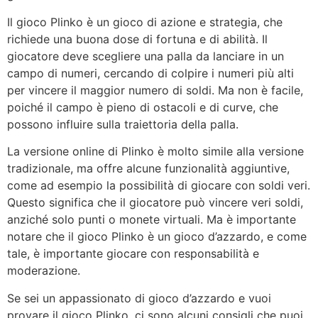
Il gioco Plinko è un gioco di azione e strategia, che
richiede una buona dose di fortuna e di abilità. Il
giocatore deve scegliere una palla da lanciare in un
campo di numeri, cercando di colpire i numeri più alti
per vincere il maggior numero di soldi. Ma non è facile,
poiché il campo è pieno di ostacoli e di curve, che
possono influire sulla traiettoria della palla.
La versione online di Plinko è molto simile alla versione
tradizionale, ma offre alcune funzionalità aggiuntive,
come ad esempio la possibilità di giocare con soldi veri.
Questo significa che il giocatore può vincere veri soldi,
anziché solo punti o monete virtuali. Ma è importante
notare che il gioco Plinko è un gioco d’azzardo, e come
tale, è importante giocare con responsabilità e
moderazione.
Se sei un appassionato di gioco d’azzardo e vuoi
provare il gioco Plinko, ci sono alcuni consigli che puoi