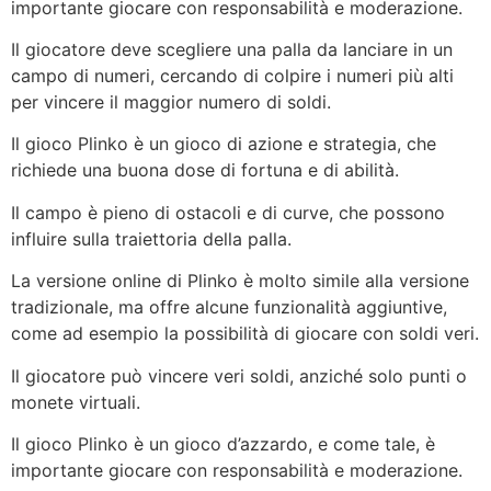
importante giocare con responsabilità e moderazione.
Il giocatore deve scegliere una palla da lanciare in un
campo di numeri, cercando di colpire i numeri più alti
per vincere il maggior numero di soldi.
Il gioco Plinko è un gioco di azione e strategia, che
richiede una buona dose di fortuna e di abilità.
Il campo è pieno di ostacoli e di curve, che possono
influire sulla traiettoria della palla.
La versione online di Plinko è molto simile alla versione
tradizionale, ma offre alcune funzionalità aggiuntive,
come ad esempio la possibilità di giocare con soldi veri.
Il giocatore può vincere veri soldi, anziché solo punti o
monete virtuali.
Il gioco Plinko è un gioco d’azzardo, e come tale, è
importante giocare con responsabilità e moderazione.