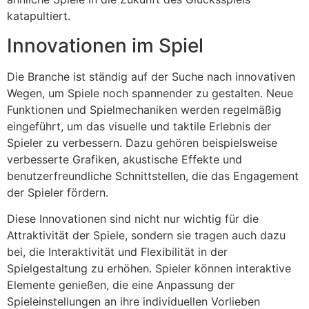
katapultiert.
Innovationen im Spiel
Die Branche ist ständig auf der Suche nach innovativen
Wegen, um Spiele noch spannender zu gestalten. Neue
Funktionen und Spielmechaniken werden regelmäßig
eingeführt, um das visuelle und taktile Erlebnis der
Spieler zu verbessern. Dazu gehören beispielsweise
verbesserte Grafiken, akustische Effekte und
benutzerfreundliche Schnittstellen, die das Engagement
der Spieler fördern.
Diese Innovationen sind nicht nur wichtig für die
Attraktivität der Spiele, sondern sie tragen auch dazu
bei, die Interaktivität und Flexibilität in der
Spielgestaltung zu erhöhen. Spieler können interaktive
Elemente genießen, die eine Anpassung der
Spieleinstellungen an ihre individuellen Vorlieben