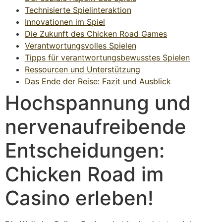
Technisierte Spielinteraktion
Innovationen im Spiel
Die Zukunft des Chicken Road Games
Verantwortungsvolles Spielen
Tipps für verantwortungsbewusstes Spielen
Ressourcen und Unterstützung
Das Ende der Reise: Fazit und Ausblick
Hochspannung und
nervenaufreibende
Entscheidungen:
Chicken Road im
Casino erleben!