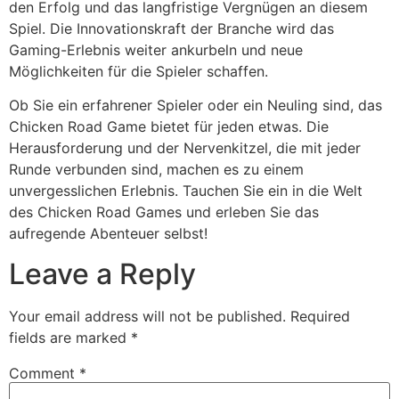
den Erfolg und das langfristige Vergnügen an diesem
Spiel. Die Innovationskraft der Branche wird das
Gaming-Erlebnis weiter ankurbeln und neue
Möglichkeiten für die Spieler schaffen.
Ob Sie ein erfahrener Spieler oder ein Neuling sind, das
Chicken Road Game bietet für jeden etwas. Die
Herausforderung und der Nervenkitzel, die mit jeder
Runde verbunden sind, machen es zu einem
unvergesslichen Erlebnis. Tauchen Sie ein in die Welt
des Chicken Road Games und erleben Sie das
aufregende Abenteuer selbst!
Leave a Reply
Your email address will not be published.
Required
fields are marked
*
Comment
*