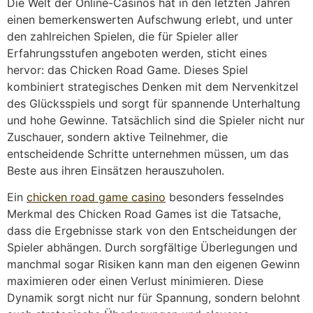
Die Welt der Online-Casinos hat in den letzten Jahren
einen bemerkenswerten Aufschwung erlebt, und unter
den zahlreichen Spielen, die für Spieler aller
Erfahrungsstufen angeboten werden, sticht eines
hervor: das Chicken Road Game. Dieses Spiel
kombiniert strategisches Denken mit dem Nervenkitzel
des Glücksspiels und sorgt für spannende Unterhaltung
und hohe Gewinne. Tatsächlich sind die Spieler nicht nur
Zuschauer, sondern aktive Teilnehmer, die
entscheidende Schritte unternehmen müssen, um das
Beste aus ihren Einsätzen herauszuholen.
Ein
chicken road game casino
besonders fesselndes
Merkmal des Chicken Road Games ist die Tatsache,
dass die Ergebnisse stark von den Entscheidungen der
Spieler abhängen. Durch sorgfältige Überlegungen und
manchmal sogar Risiken kann man den eigenen Gewinn
maximieren oder einen Verlust minimieren. Diese
Dynamik sorgt nicht nur für Spannung, sondern belohnt