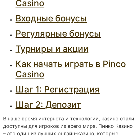
Casino
Входные бонусы
Регулярные бонусы
Турниры и акции
Как начать играть в Pinco
Casino
Шаг 1: Регистрация
Шаг 2: Депозит
В наше время интернета и технологий, казино стали
доступны для игроков из всего мира. Пинко Казино
– это один из лучших онлайн-казино, которые