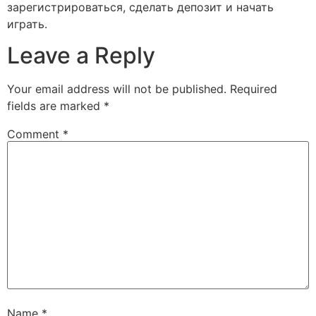
зарегистрироваться, сделать депозит и начать
играть.
Leave a Reply
Your email address will not be published.
Required
fields are marked
*
Comment
*
Name
*