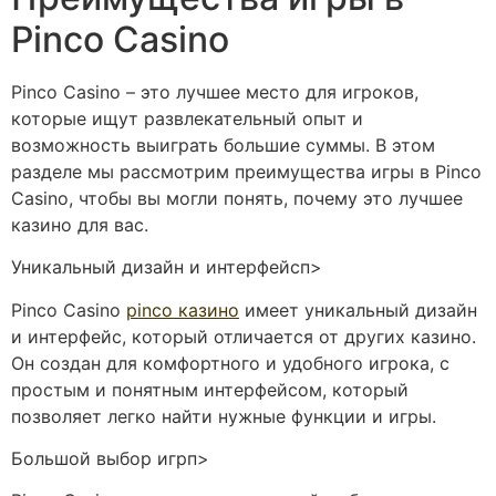
Pinco Casino
Pinco Casino – это лучшее место для игроков,
которые ищут развлекательный опыт и
возможность выиграть большие суммы. В этом
разделе мы рассмотрим преимущества игры в Pinco
Casino, чтобы вы могли понять, почему это лучшее
казино для вас.
Уникальный дизайн и интерфейсп>
Pinco Casino
pinco казино
имеет уникальный дизайн
и интерфейс, который отличается от других казино.
Он создан для комфортного и удобного игрока, с
простым и понятным интерфейсом, который
позволяет легко найти нужные функции и игры.
Большой выбор игрп>