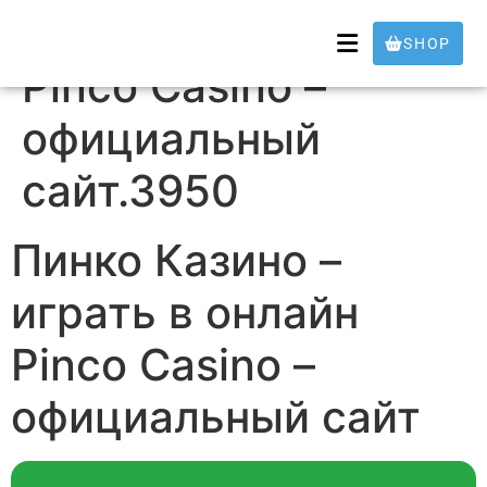
– играть в онлайн
SHOP
Pinco Casino –
официальный
сайт.3950
Пинко Казино –
играть в онлайн
Pinco Casino –
официальный сайт