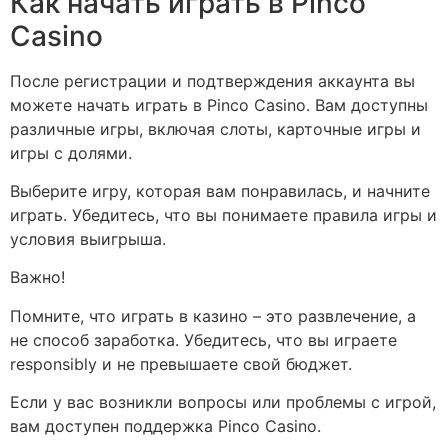
Как начать играть в Pinco
Casino
После регистрации и подтверждения аккаунта вы
можете начать играть в Pinco Casino. Вам доступны
различные игры, включая слоты, карточные игры и
игры с долями.
Выберите игру, которая вам понравилась, и начните
играть. Убедитесь, что вы понимаете правила игры и
условия выигрыша.
Важно!
Помните, что играть в казино – это развлечение, а
не способ заработка. Убедитесь, что вы играете
responsibly и не превышаете свой бюджет.
Если у вас возникли вопросы или проблемы с игрой,
вам доступен поддержка Pinco Casino.