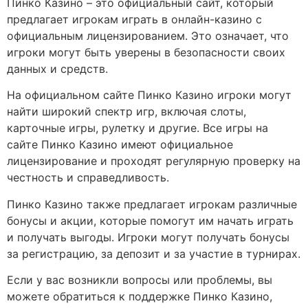
Пинко Казино – это официальный сайт, который
предлагает игрокам играть в онлайн-казино с
официальным лицензированием. Это означает, что
игроки могут быть уверены в безопасности своих
данных и средств.
На официальном сайте Пинко Казино игроки могут
найти широкий спектр игр, включая слоты,
карточные игры, рулетку и другие. Все игры на
сайте Пинко Казино имеют официальное
лицензирование и проходят регулярную проверку на
честность и справедливость.
Пинко Казино также предлагает игрокам различные
бонусы и акции, которые помогут им начать играть
и получать выгоды. Игроки могут получать бонусы
за регистрацию, за депозит и за участие в турнирах.
Если у вас возникли вопросы или проблемы, вы
можете обратиться к поддержке Пинко Казино,