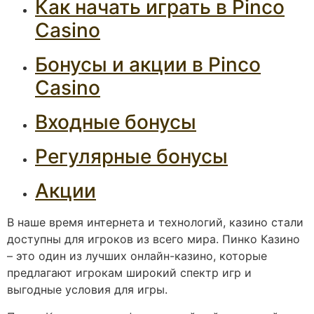
Как начать играть в Pinco
Casino
Бонусы и акции в Pinco
Casino
Входные бонусы
Регулярные бонусы
Акции
В наше время интернета и технологий, казино стали
доступны для игроков из всего мира. Пинко Казино
– это один из лучших онлайн-казино, которые
предлагают игрокам широкий спектр игр и
выгодные условия для игры.