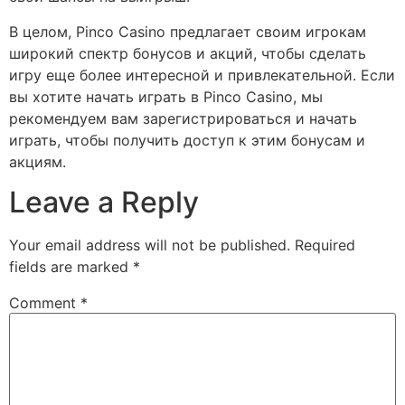
В целом, Pinco Casino предлагает своим игрокам
широкий спектр бонусов и акций, чтобы сделать
игру еще более интересной и привлекательной. Если
вы хотите начать играть в Pinco Casino, мы
рекомендуем вам зарегистрироваться и начать
играть, чтобы получить доступ к этим бонусам и
акциям.
Leave a Reply
Your email address will not be published.
Required
fields are marked
*
Comment
*