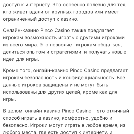
доступ к интернету. Это особенно полезно для тех,
кто живет вдали от крупных городов или имеет
ограниченный доступ к казино.
Онлайн-казино Pinco Casino также предлагает
игрокам возможность играть с другими игроками
из всего мира. Это позволяет игрокам общаться,
делиться опытом и стратегиями, и получать новые
идеи для игры.
Кроме того, онлайн-казино Pinco Casino предлагает
игрокам безопасность и конфиденциальность. Все
данные игроков защищены и не могут быть
использованы для других целей, кроме как для
игры.
В целом, онлайн-казино Pinco Casino – это отличный
способ играть в казино, комфортно, удобно и
безопасно. Игроки могут играть в любое время, из
любого места, где есть доступ к интернету, и