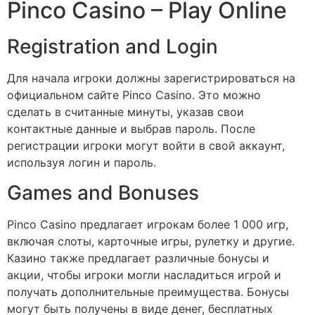
Pinco Casino – Play Online
Registration and Login
Для начала игроки должны зарегистрироваться на
официальном сайте Pinco Casino. Это можно
сделать в считанные минуты, указав свои
контактные данные и выбрав пароль. После
регистрации игроки могут войти в свой аккаунт,
используя логин и пароль.
Games and Bonuses
Pinco Casino предлагает игрокам более 1 000 игр,
включая слоты, карточные игры, рулетку и другие.
Казино также предлагает различные бонусы и
акции, чтобы игроки могли насладиться игрой и
получать дополнительные преимущества. Бонусы
могут быть получены в виде денег, бесплатных