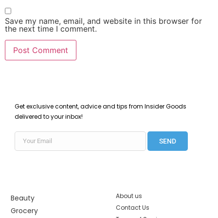
Save my name, email, and website in this browser for
the next time I comment.
Get exclusive content, advice and tips from Insider Goods
delivered to your inbox!
SEND
About us
Beauty
Contact Us
Grocery