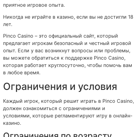
приятное игровое опыта.
Никогда не играйте в казино, если вы не достигли 18
лет.
Pinco Casino – это официальный сайт, который
предлагает игрокам безопасный и честный игровой
опыт. Если у вас возникнут вопросы или проблемы,
вы можете обратиться к поддержке Pinco Casino,
которая работает круглосуточно, чтобы помочь вам
в любое время.
Ограничения и условия
Каждый игрок, который решит играть в Pinco Casino,
должен ознакомиться с ограничениями и
условиями, которые регламентируют игру в онлайн-
казино.
Ограничения по возрасту