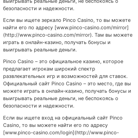
выигрывать реальные деньги, не беспокоясь о
безопасности и надежности.
Если вы ищете зеркало Pinco Casino, то вы можете
найти его по адресу [www.pinco-casino.com/mirror]
(http://www.pinco-casino.com/mirror). Там вы можете
играть в онлайн-казино, получать бонусы и
выигрывать реальные деньги.
Pinco Casino – это официальное казино, которое
предлагает игрокам широкий спектр
развлекательных игр и возможностей для ставок.
Официальный сайт Pinco Casino – это место, где вы
можете играть в онлайн-казино, получать бонусы и
выигрывать реальные деньги, не беспокоясь о
безопасности и надежности.
Если вы ищете вход на официальный сайт Pinco
Casino, то вы можете найти его по адресу
[www.pinco-casino.com/login](http://www.pinco-