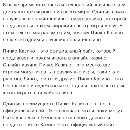
В наше время интернета и технологий, казино стали
доступны для игроков из всего мира. Один из самых
популярных онлайн-казино –
пинко казино
, который
предлагает игрокам широкий спектр игр и услуг. В
этом тексте мы рассмотрим, почему Пинко Казино
является одним из лучших онлайн-казино.
Пинко Казино – это официальный сайт, который
предлагает игрокам играть в онлайн-казино.
Онлайн-казино Пинко Казино – это место, где
игроки могут играть в различные игры, такие как
рулетка, бинго, слоты и другие. Пинко Казино – это
безопасное и надежное место для игроков, которые
хотят играть в онлайн-казино.
Один из преимуществ Пинко Казино – это его
официальный сайт. Это означает, что игроки могут
быть уверены в безопасности своих данных и
средств. Пинко Казино – это официальный сайт,