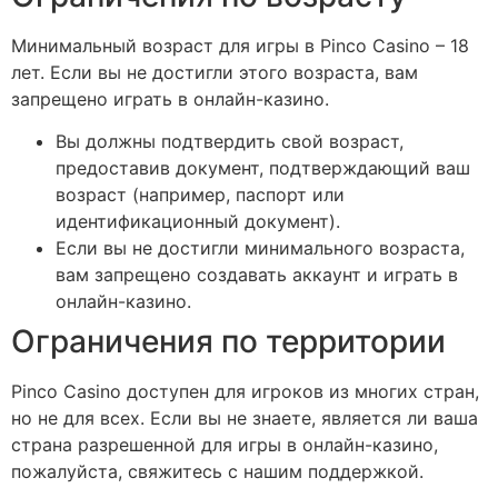
Минимальный возраст для игры в Pinco Casino – 18
лет. Если вы не достигли этого возраста, вам
запрещено играть в онлайн-казино.
Вы должны подтвердить свой возраст,
предоставив документ, подтверждающий ваш
возраст (например, паспорт или
идентификационный документ).
Если вы не достигли минимального возраста,
вам запрещено создавать аккаунт и играть в
онлайн-казино.
Ограничения по территории
Pinco Casino доступен для игроков из многих стран,
но не для всех. Если вы не знаете, является ли ваша
страна разрешенной для игры в онлайн-казино,
пожалуйста, свяжитесь с нашим поддержкой.