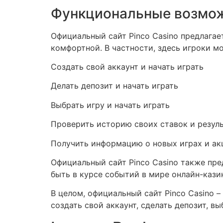
Функциональные возмож
Официальный сайт Pinco Casino предлага
комфортной. В частности, здесь игроки мо
Создать свой аккаунт и начать играть
Делать депозит и начать играть
Выбрать игру и начать играть
Проверить историю своих ставок и резул
Получить информацию о новых играх и ак
Официальный сайт Pinco Casino также пре
быть в курсе событий в мире онлайн-кази
В целом, официальный сайт Pinco Casino –
создать свой аккаунт, сделать депозит, вы