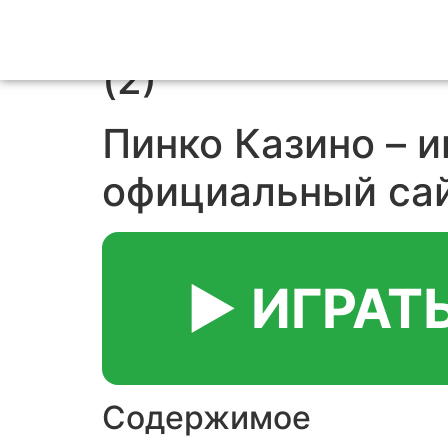
– играть в онлай
(2)
Пинко Казино – и
официальный са
▶️ ИГРАТ
Содержимое