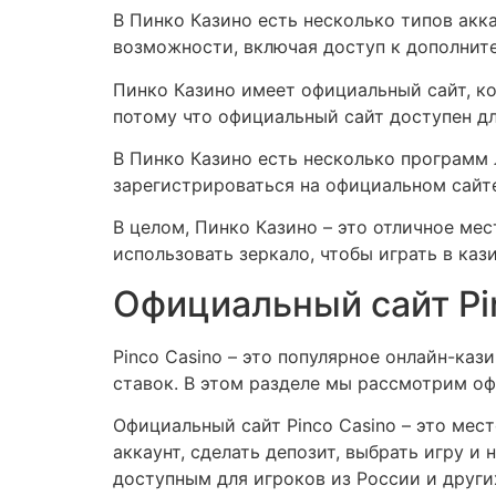
В Пинко Казино есть несколько типов акк
возможности, включая доступ к дополнит
Пинко Казино имеет официальный сайт, ко
потому что официальный сайт доступен дл
В Пинко Казино есть несколько программ
зарегистрироваться на официальном сайте
В целом, Пинко Казино – это отличное ме
использовать зеркало, чтобы играть в каз
Официальный сайт Pi
Pinco Casino – это популярное онлайн-ка
ставок. В этом разделе мы рассмотрим оф
Официальный сайт Pinco Casino – это мест
аккаунт, сделать депозит, выбрать игру и 
доступным для игроков из России и други