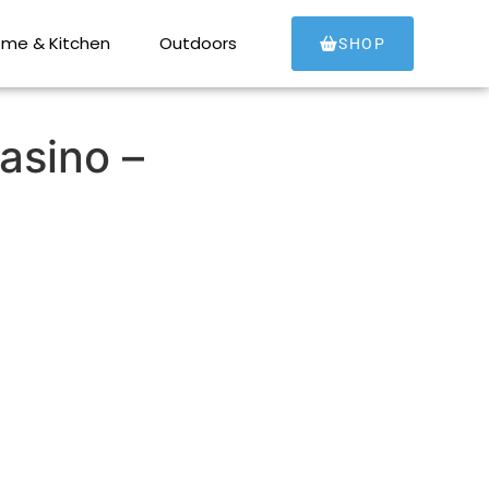
альный сайт.721
me & Kitchen
Outdoors
SHOP
asino –