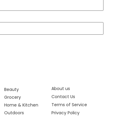
About us
Beauty
Contact Us
Grocery
Terms of Service
Home & Kitchen
Outdoors
Privacy Policy