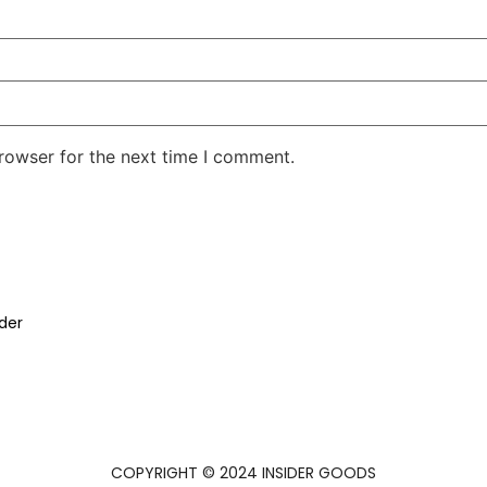
rowser for the next time I comment.
der
COPYRIGHT © 2024 INSIDER GOODS