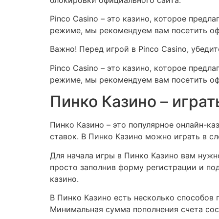
Pinco Casino – это казино, которое предл
режиме, мы рекомендуем вам посетить офи
Важно! Перед игрой в Pinco Casino, убедит
Pinco Casino – это казино, которое предл
режиме, мы рекомендуем вам посетить офи
Пинко Казино – играт
Пинко Казино – это популярное онлайн-ка
ставок. В Пинко Казино можно играть в сл
Для начала игры в Пинко Казино вам нужн
просто заполнив форму регистрации и под
казино.
В Пинко Казино есть несколько способов 
Минимальная сумма пополнения счета сост