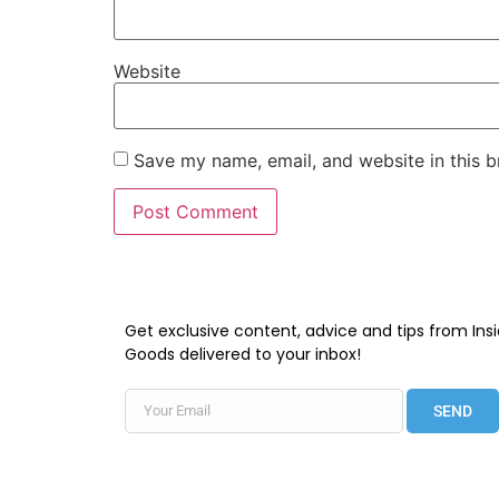
Website
Save my name, email, and website in this b
Get exclusive content, advice and tips from Insi
Goods delivered to your inbox!
SEND