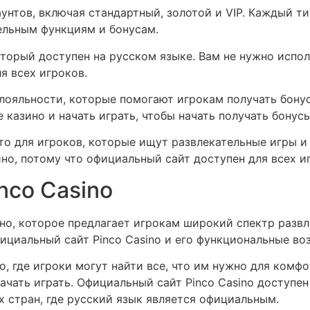
аунтов, включая стандартный, золотой и VIP. Каждый т
ельным функциям и бонусам.
торый доступен на русском языке. Вам не нужно исполь
я всех игроков.
 лояльности, которые помогают игрокам получать бону
 казино и начать играть, чтобы начать получать бонус
сто для игроков, которые ищут развлекательные игры и
ино, потому что официальный сайт доступен для всех и
nco Casino
зино, которое предлагает игрокам широкий спектр разв
ициальный сайт Pinco Casino и его функциональные во
о, где игроки могут найти все, что им нужно для комф
начать играть. Официальный сайт Pinco Casino доступен
х стран, где русский язык является официальным.