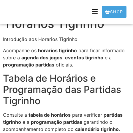
Introdução aos
SHOP
Horarios Tigrinho
Introdução aos Horarios Tigrinho
Acompanhe os
horarios tigrinho
para ficar informado
sobre a
agenda dos jogos
,
eventos tigrinho
e a
programação partidas
oficiais.
Tabela de Horários e
Programação das Partidas
Tigrinho
Consulte a
tabela de horários
para verificar
partidas
tigrinho
e a
programação partidas
garantindo o
acompanhamento completo do
calendário tigrinho
.