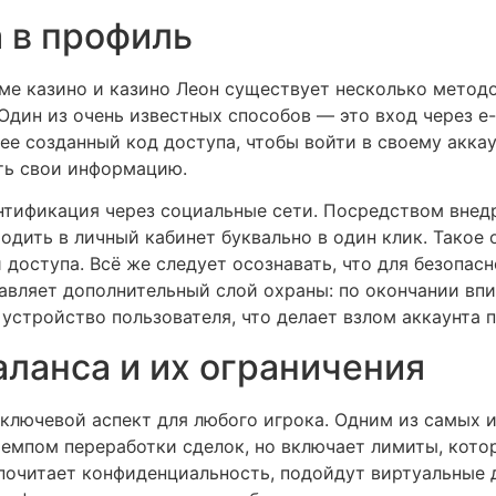
а в профиль
рме казино и казино Леон существует несколько метод
дин из очень известных способов — это вход через e-m
ее созданный код доступа, чтобы войти в своему аккау
ить свои информацию.
тификация через социальные сети. Посредством внед
одить в личный кабинет буквально в один клик. Такое 
доступа. Всё же следует осознавать, что для безопас
авляет дополнительный слой охраны: по окончании вп
устройство пользователя, что делает взлом аккаунта
аланса и их ограничения
 ключевой аспект для любого игрока. Одним из самых 
темпом переработки сделок, но включает лимиты, котор
дпочитает конфиденциальность, подойдут виртуальные 