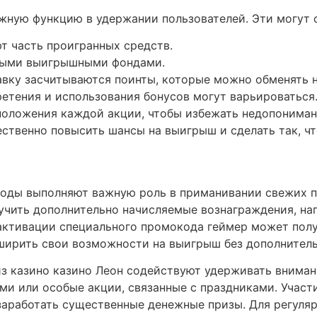
жную функцию в удержании пользователей. Эти могут 
т часть проигранных средств.
ными выигрышными фондами.
авку засчитываются поинты, которые можно обменять 
ретения и использования бонусов могут варьироваться
 положения каждой акции, чтобы избежать недопониман
ственно повысить шансы на выигрыш и сделать так, ч
коды выполняют важную роль в приманивании свежих п
учить дополнительно начисляемые вознаграждения, на
активации специального промокода геймер может получ
ширить свои возможности на выигрыш без дополнитель
з казино казино Леон содействуют удерживать вниман
и или особые акции, связанные с праздниками. Участи
заработать существенные денежные призы. Для регуля