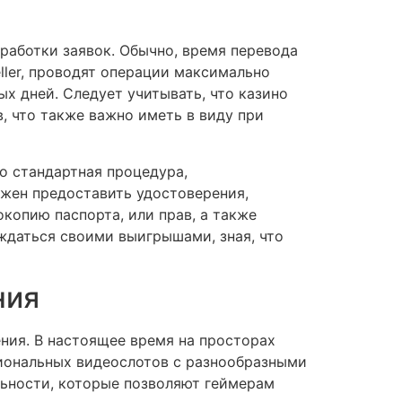
бработки заявок. Обычно, время перевода
ller, проводят операции максимально
х дней. Следует учитывать, что казино
, что также важно иметь в виду при
о стандартная процедура,
жен предоставить удостоверения,
копию паспорта, или прав, а также
ждаться своими выигрышами, зная, что
ния
ения. В настоящее время на просторах
иональных видеослотов с разнообразными
ьности, которые позволяют геймерам