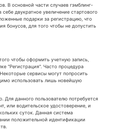
в. В основной части случаев гэмблинг-
 себе двукратное увеличение стартового
ложенные подарки за регистрацию, что
ия бонусов, для того чтобы не допустить
того чтобы оформить учетную запись,
пке "Регистрация". Часто процедура
. Некоторые сервисы могут попросить
димо использовать лишь новейшую
о. Для данного пользователю потребуется
т, или водительское удостоверение, и
кольких суток. Данная система
чании положительной идентификации
тв.