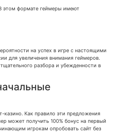
. В этом формате геймеры имеют
вероятности на успех в игре с настоящими
сии для увеличения внимания геймеров.
 тщательного разбора и убежденности в
начальные
т-казино. Как правило эти предложения
мер может получить 100% бонус на первый
ачинающим игрокам опробовать сайт без