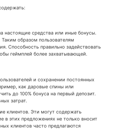
содержать:
на настоящие средства или иные бонусы.
. Таким образом пользователям
ия. Способность правильно задействовать
тобы геймплей более захватывающей.
ользователей и сохранении постоянных
пример, как даровые спины или
ить до 100% бонуса на первый депозит.
ных затрат.
ие клиентов. Эти могут содержать
е в этих предложениях не только вносит
рных клиентов часто предлагаются