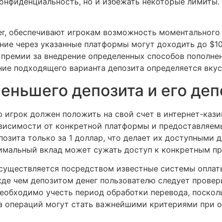
конфиденциальность, но и избежать некоторые лимиты
ller, обеспечивают игрокам возможность моментального
ение через указанные платформы могут доходить до $10
премии за внедрение определенных способов пополнени
ие подходящего варианта депозита определяется вкусо
еньшего депозита и его де
игрок должен положить на свой счет в интернет-казин
висимости от конкретной платформы и предоставляем
позита только за 1 доллар, что делает их доступными
имальный вклад может сужать доступ к конкретным п
существляется посредством известные системы оплат
жде чем депозитом денег пользователю следует провер
еобходимо учесть период обработки перевода, посколь
а операций могут стать важнейшими критериями при о