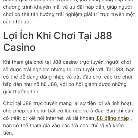
chương trình khuyến mãi và ưu đãi hấp dẫn, giúp người
chơi có thể tận hưởng trải nghiệm giải trí trực tuyến một
cách tối ưu.
Lợi Ích Khi Chơi Tại J88
Casino
Khi tham gia chơi tại J88 casino trực tuyến, người chơi
sẽ được trải nghiệm những lợi ích tuyệt vời. Tại J88, bạn
có thể dễ dàng đăng nhập và bắt đầu chơi các trò chơi
hấp dẫn như nổ hũ J88, với cơ hội giành được những
giải thưởng lớn.
Chơi tại J88 trực tuyến mang lại sự tiện lợi và linh hoạt,
cho phép bạn chơi bất cứ lúc nào và ở đâu. Bạn chỉ cần
có thiết bị kết nối internet và tài khoản
j88 đăng nhập
,
bạn có thể tham gia vào các trò chơi thú vị và kiếm
tiền.