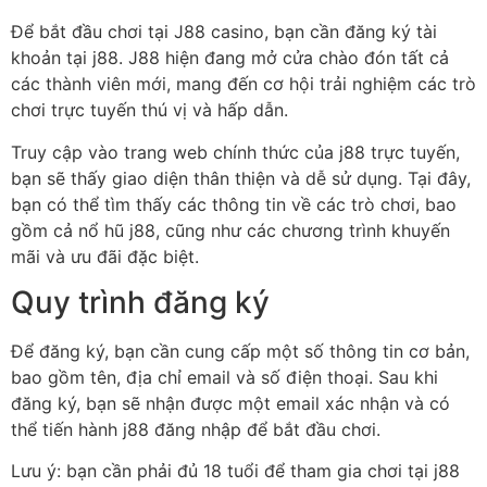
Để bắt đầu chơi tại J88 casino, bạn cần đăng ký tài
khoản tại j88. J88 hiện đang mở cửa chào đón tất cả
các thành viên mới, mang đến cơ hội trải nghiệm các trò
chơi trực tuyến thú vị và hấp dẫn.
Truy cập vào trang web chính thức của j88 trực tuyến,
bạn sẽ thấy giao diện thân thiện và dễ sử dụng. Tại đây,
bạn có thể tìm thấy các thông tin về các trò chơi, bao
gồm cả nổ hũ j88, cũng như các chương trình khuyến
mãi và ưu đãi đặc biệt.
Quy trình đăng ký
Để đăng ký, bạn cần cung cấp một số thông tin cơ bản,
bao gồm tên, địa chỉ email và số điện thoại. Sau khi
đăng ký, bạn sẽ nhận được một email xác nhận và có
thể tiến hành j88 đăng nhập để bắt đầu chơi.
Lưu ý: bạn cần phải đủ 18 tuổi để tham gia chơi tại j88