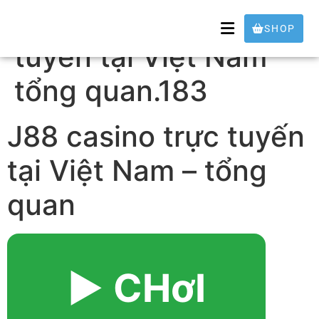
J88 casino trực
SHOP
tuyến tại Việt Nam
tổng quan.183
J88 casino trực tuyến
tại Việt Nam – tổng
quan
▶️ CHơI