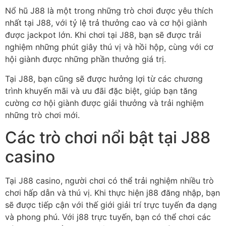
Nổ hũ J88 là một trong những trò chơi được yêu thích
nhất tại J88, với tỷ lệ trả thưởng cao và cơ hội giành
được jackpot lớn. Khi chơi tại J88, bạn sẽ được trải
nghiệm những phút giây thú vị và hồi hộp, cùng với cơ
hội giành được những phần thưởng giá trị.
Tại J88, bạn cũng sẽ được hưởng lợi từ các chương
trình khuyến mãi và ưu đãi đặc biệt, giúp bạn tăng
cường cơ hội giành được giải thưởng và trải nghiệm
những trò chơi mới.
Các trò chơi nổi bật tại J88
casino
Tại J88 casino, người chơi có thể trải nghiệm nhiều trò
chơi hấp dẫn và thú vị. Khi thực hiện j88 đăng nhập, bạn
sẽ được tiếp cận với thế giới giải trí trực tuyến đa dạng
và phong phú. Với j88 trực tuyến, bạn có thể chơi các