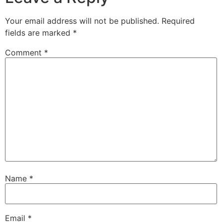
Your email address will not be published.
Required
fields are marked
*
Comment
*
Name
*
Email
*