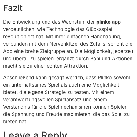
Fazit
Die Entwicklung und das Wachstum der
plinko app
verdeutlichen, wie Technologie das Glücksspiel
revolutioniert hat. Mit ihrer einfachen Handhabung,
verbunden mit dem Nervenkitzel des Zufalls, spricht die
App eine breite Zielgruppe an. Die Möglichkeit, jederzeit
und überall zu spielen, ergänzt durch Boni und Aktionen,
macht sie zu einer echten Attraktion.
Abschließend kann gesagt werden, dass Plinko sowohl
ein unterhaltsames Spiel als auch eine Möglichkeit
bietet, die eigene Strategie zu testen. Mit einem
verantwortungsvollen Spielansatz und einem
Verständnis für die Spielmechanismen können Spieler
die Spannung und Freude maximieren, die das Spiel zu
bieten hat.
Leave a Reply