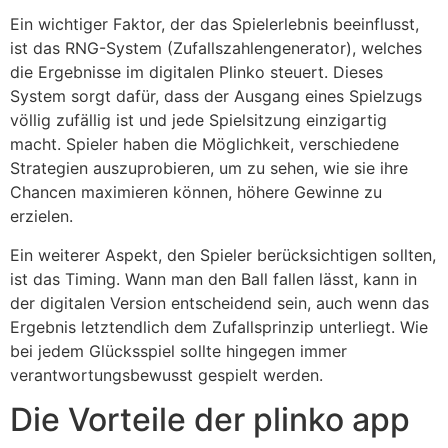
Ein wichtiger Faktor, der das Spielerlebnis beeinflusst,
ist das RNG-System (Zufallszahlengenerator), welches
die Ergebnisse im digitalen Plinko steuert. Dieses
System sorgt dafür, dass der Ausgang eines Spielzugs
völlig zufällig ist und jede Spielsitzung einzigartig
macht. Spieler haben die Möglichkeit, verschiedene
Strategien auszuprobieren, um zu sehen, wie sie ihre
Chancen maximieren können, höhere Gewinne zu
erzielen.
Ein weiterer Aspekt, den Spieler berücksichtigen sollten,
ist das Timing. Wann man den Ball fallen lässt, kann in
der digitalen Version entscheidend sein, auch wenn das
Ergebnis letztendlich dem Zufallsprinzip unterliegt. Wie
bei jedem Glücksspiel sollte hingegen immer
verantwortungsbewusst gespielt werden.
Die Vorteile der plinko app