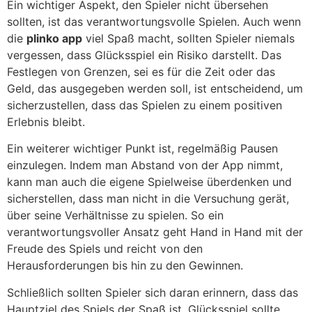
Ein wichtiger Aspekt, den Spieler nicht übersehen
sollten, ist das verantwortungsvolle Spielen. Auch wenn
die
plinko app
viel Spaß macht, sollten Spieler niemals
vergessen, dass Glücksspiel ein Risiko darstellt. Das
Festlegen von Grenzen, sei es für die Zeit oder das
Geld, das ausgegeben werden soll, ist entscheidend, um
sicherzustellen, dass das Spielen zu einem positiven
Erlebnis bleibt.
Ein weiterer wichtiger Punkt ist, regelmäßig Pausen
einzulegen. Indem man Abstand von der App nimmt,
kann man auch die eigene Spielweise überdenken und
sicherstellen, dass man nicht in die Versuchung gerät,
über seine Verhältnisse zu spielen. So ein
verantwortungsvoller Ansatz geht Hand in Hand mit der
Freude des Spiels und reicht von den
Herausforderungen bis hin zu den Gewinnen.
Schließlich sollten Spieler sich daran erinnern, dass das
Hauptziel des Spiels der Spaß ist. Glücksspiel sollte