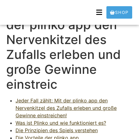
Jeder Fall zählt Mit
SHOP
der plinko app den
Nervenkitzel des
Zufalls erleben und
große Gewinne
einstreic
Jeder Fall zählt: Mit der plinko app den
Nervenkitzel des Zufalls erleben und große
Gewinne einstreichen!
Was ist Plinko und wie funktioniert es?
Die Prinzipien des Spiels verstehen
Die Vorteile der plinko app