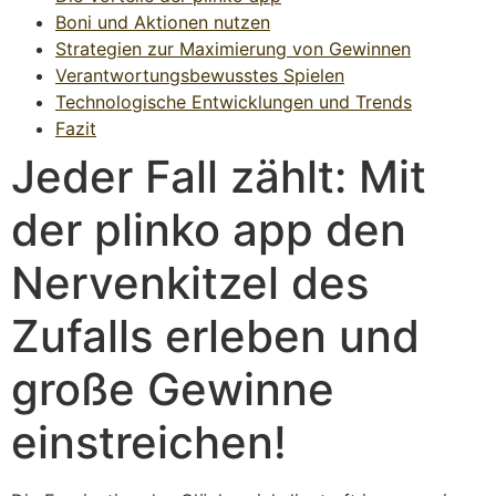
Boni und Aktionen nutzen
Strategien zur Maximierung von Gewinnen
Verantwortungsbewusstes Spielen
Technologische Entwicklungen und Trends
Fazit
Jeder Fall zählt: Mit
der plinko app den
Nervenkitzel des
Zufalls erleben und
große Gewinne
einstreichen!