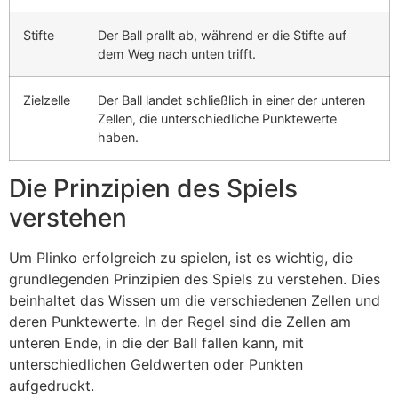
Stifte
Der Ball prallt ab, während er die Stifte auf
dem Weg nach unten trifft.
Zielzelle
Der Ball landet schließlich in einer der unteren
Zellen, die unterschiedliche Punktewerte
haben.
Die Prinzipien des Spiels
verstehen
Um Plinko erfolgreich zu spielen, ist es wichtig, die
grundlegenden Prinzipien des Spiels zu verstehen. Dies
beinhaltet das Wissen um die verschiedenen Zellen und
deren Punktewerte. In der Regel sind die Zellen am
unteren Ende, in die der Ball fallen kann, mit
unterschiedlichen Geldwerten oder Punkten
aufgedruckt.