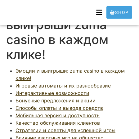
Эмоции и
SHOP
выигрыши zuma
casino в каждом
клике!
Эмоции и выигрыши: zuma casino в каждом
клике!
Игровые автоматы и их разнообразие
Интерактивные возможности
Бонусные предложения и акции
Способы оплаты и вывода средств
Мобильная версия и доступность
Качество обслуживания клиентов
Стратегии и советы для успешной игры
Влияние азартных игр на общество