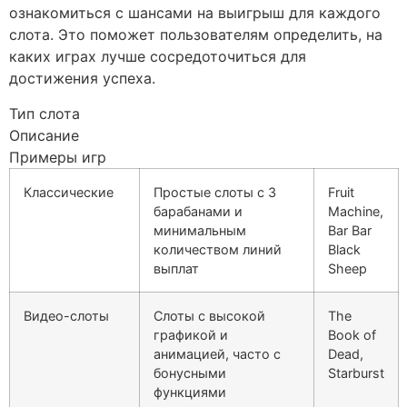
ознакомиться с шансами на выигрыш для каждого
слота. Это поможет пользователям определить, на
каких играх лучше сосредоточиться для
достижения успеха.
Тип слота
Описание
Примеры игр
Классические
Простые слоты с 3
Fruit
барабанами и
Machine,
минимальным
Bar Bar
количеством линий
Black
выплат
Sheep
Видео-слоты
Слоты с высокой
The
графикой и
Book of
анимацией, часто с
Dead,
бонусными
Starburst
функциями