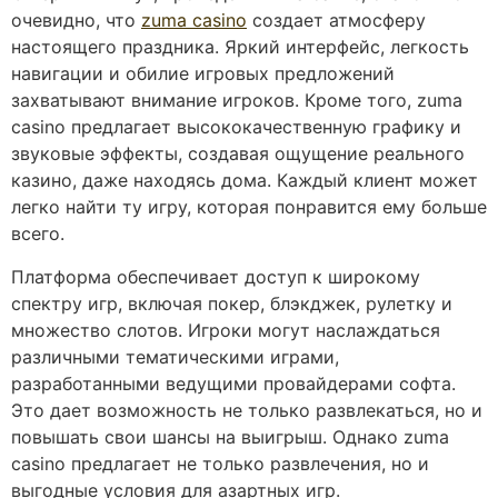
очевидно, что
zuma casino
создает атмосферу
настоящего праздника. Яркий интерфейс, легкость
навигации и обилие игровых предложений
захватывают внимание игроков. Кроме того, zuma
casino предлагает высококачественную графику и
звуковые эффекты, создавая ощущение реального
казино, даже находясь дома. Каждый клиент может
легко найти ту игру, которая понравится ему больше
всего.
Платформа обеспечивает доступ к широкому
спектру игр, включая покер, блэкджек, рулетку и
множество слотов. Игроки могут наслаждаться
различными тематическими играми,
разработанными ведущими провайдерами софта.
Это дает возможность не только развлекаться, но и
повышать свои шансы на выигрыш. Однако zuma
casino предлагает не только развлечения, но и
выгодные условия для азартных игр.