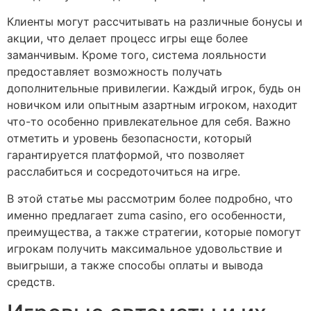
Клиенты могут рассчитывать на различные бонусы и
акции, что делает процесс игры еще более
заманчивым. Кроме того, система лояльности
предоставляет возможность получать
дополнительные привилегии. Каждый игрок, будь он
новичком или опытным азартным игроком, находит
что-то особенно привлекательное для себя. Важно
отметить и уровень безопасности, который
гарантируется платформой, что позволяет
расслабиться и сосредоточиться на игре.
В этой статье мы рассмотрим более подробно, что
именно предлагает zuma casino, его особенности,
преимущества, а также стратегии, которые помогут
игрокам получить максимальное удовольствие и
выигрыши, а также способы оплаты и вывода
средств.