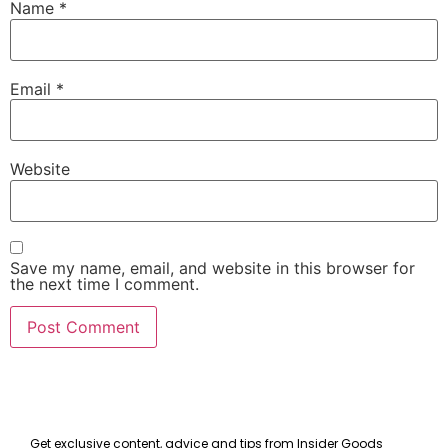
Name
*
Email
*
Website
Save my name, email, and website in this browser for
the next time I comment.
Get exclusive content, advice and tips from Insider Goods