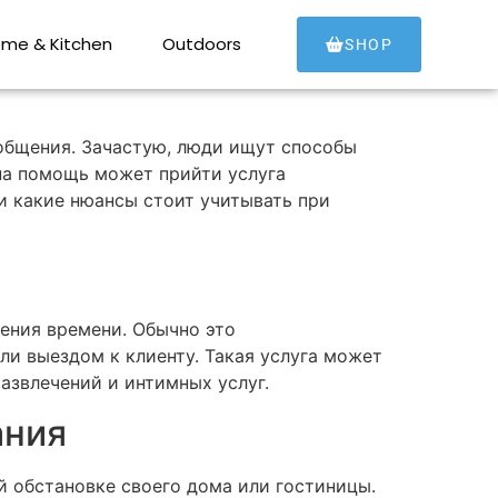
для свидания в
me & Kitchen
Outdoors
SHOP
 общения. Зачастую, люди ищут способы
 на помощь может прийти услуга
 и какие нюансы стоит учитывать при
дения времени. Обычно это
и выездом к клиенту. Такая услуга может
азвлечений и интимных услуг.
ания
 обстановке своего дома или гостиницы.