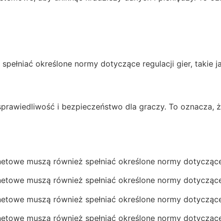
pełniać określone normy dotyczące regulacji gier, takie ja
prawiedliwość i bezpieczeństwo dla graczy. To oznacza, 
netowe muszą również spełniać określone normy dotyczące 
netowe muszą również spełniać określone normy dotyczące 
netowe muszą również spełniać określone normy dotyczące 
netowe muszą również spełniać określone normy dotyczące 