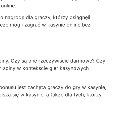
online.
 nagrodę dla graczy, którzy osiągnęli
ze mogli zagrać w kasynie online bez
 spiny. Czy są one rzeczywiście darmowe? Czy
spiny w kontekście gier kasynowych
bonusu jest zachęta graczy do gry w kasynie,
szą się w kasynie, a także dla tych, którzy