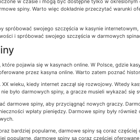
czone w czasie i mogą być dostępne tylko w określonym 
owe spiny. Warto więc dokładnie przeczytać warunki ofe
 spróbować swojego szczęścia w kasynie internetowym, a
iwości i spróbować swojego szczęścia w darmowych spina
iny
tóre pojawia się w kasynach online. W Polsce, gdzie kasy
oferowane przez kasyna online. Warto zatem poznać histori
. XX wieku, kiedy internet zaczął się rozwojowy. Wtedy ka
dy nie było darmowych spiny, a gracze musieli wykazać się
wać darmowe spiny, aby przyciągnąć nowych graczy. Darm
nieczności wpłaty pieniędzy. Darmowe spiny były również 
owych.
oraz bardziej popularne, darmowe spiny są coraz częściej 
iej popularne, darmowe spiny są coraz częściej oferowane