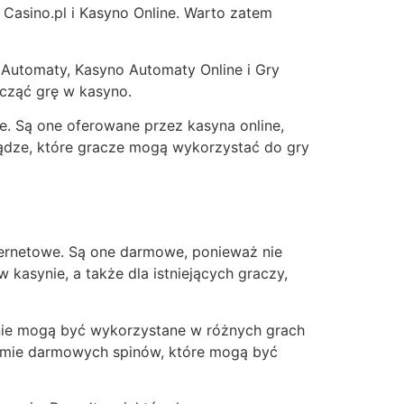
 Casino.pl i Kasyno Online. Warto zatem
 Automaty, Kasyno Automaty Online i Gry
acząć grę w kasyno.
. Są one oferowane przez kasyna online,
ądze, które gracze mogą wykorzystać do gry
ternetowe. Są one darmowe, ponieważ nie
kasynie, a także dla istniejących graczy,
pnie mogą być wykorzystane w różnych grach
formie darmowych spinów, które mogą być