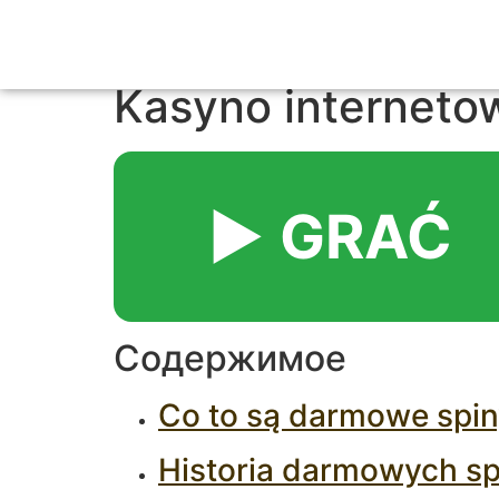
Kasyno internetow
Kasyno internetow
▶️ GRAĆ
Содержимое
Co to są darmowe spi
Historia darmowych sp