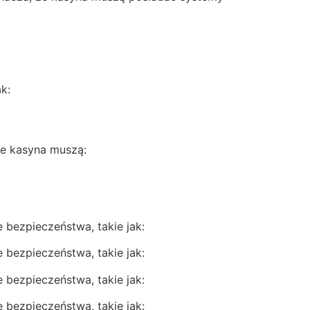
k:
że kasyna muszą:
bezpieczeństwa, takie jak:
bezpieczeństwa, takie jak:
bezpieczeństwa, takie jak:
bezpieczeństwa, takie jak: