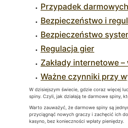
Przypadek darmowych
Bezpieczeństwo i regul
Bezpieczeństwo syst
Regulacja gier
Zakłady internetowe –
Ważne czynniki przy w
W dzisiejszym świecie, gdzie coraz więcej l
spiny. Czyli, jak działają te darmowe spiny, 
Warto zauważyć, że darmowe spiny są jednym
przyciągnąć nowych graczy i zachęcić ich d
kasyno, bez konieczności wpłaty pieniędzy.