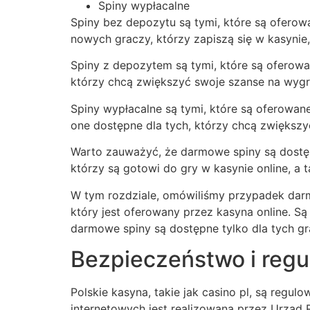
Spiny wypłacalne
Spiny bez depozytu są tymi, które są oferowa
nowych graczy, którzy zapiszą się w kasynie, 
Spiny z depozytem są tymi, które są oferowan
którzy chcą zwiększyć swoje szanse na wygra
Spiny wypłacalne są tymi, które są oferowane
one dostępne dla tych, którzy chcą zwiększy
Warto zauważyć, że darmowe spiny są dostępne
którzy są gotowi do gry w kasynie online, a 
W tym rozdziale, omówiliśmy przypadek dar
który jest oferowany przez kasyna online. Są
darmowe spiny są dostępne tylko dla tych gra
Bezpieczeństwo i regu
Polskie kasyna, takie jak casino pl, są reg
internetowych jest realizowana przez Urząd R