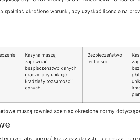
ą spełniać określone warunki, aby uzyskać licencję na pr
eczenie
Kasyna muszą
Bezpieczeństwo
Kas
zapewniać
płatności
zap
bezpieczeństwo danych
bez
graczy, aby uniknąć
pła
kradzieży tożsamości i
uni
danych.
kra
pie
netowe muszą również spełniać określone normy dotyczące 
owe
temowe, aby uniknąć kradzieży danych i pieniędzy. To o