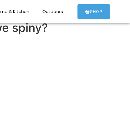
we spiny.538
me & Kitchen
Outdoors
SHOP
we spiny?