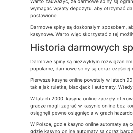
Warto zauważyć, że darmowe spiny są ograni
wymagać wpłaty depozytu, aby otrzymać darm
postawione.
Darmowe spiny są doskonałym sposobem, aby
kasynowe. Warto więc skorzystać z tej możl
Historia darmowych sp
Darmowe spiny są niezwykłym rozwiązaniem, k
popularne, darmowe spiny są coraz częściej 
Pierwsze kasyna online powstały w latach 90
takie jak ruletka, blackjack i automaty. Wte
W latach 2000. kasyna online zaczęły ofero
gracze mogli zagrać w kasynie online bez ko
osiągnęli pewne osiągnięcia w grach hazard
W Polsce, gdzie kasyno online automaty są c
gdzie kasyno online automaty są coraz bardz