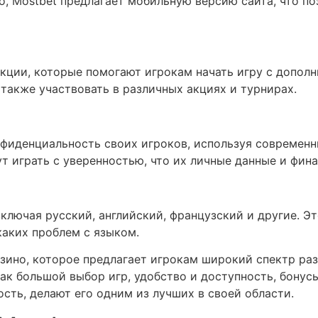
о, Mostbet предлагает мобильную версию сайта, что по
акции, которые помогают игрокам начать игру с допол
 также участвовать в различных акциях и турнирах.
нфиденциальность своих игроков, используя совреме
ут играть с уверенностью, что их личные данные и фин
ключая русский, английский, французский и другие. Эт
каких проблем с языком.
казино, которое предлагает игрокам широкий спектр р
ак большой выбор игр, удобство и доступность, бонусы
сть, делают его одним из лучших в своей области.