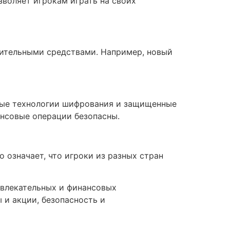
зволяет игрокам играть на своих
нительными средствами. Например, новый
нные технологии шифрования и защищенные
ансовые операции безопасны.
о означает, что игроки из разных стран
азвлекательных и финансовых
 и акции, безопасность и