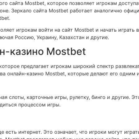
ого сайта Mostbet, которое позволяет игрокам доступа
оне. Зеркало сайта Mostbet работает аналогично офици
bet.
оляет игрокам войти на сайт Mostbet и начать играть в
лючая Россию, Украину, Казахстан и другие.
н-казино Mostbet
 которое предлагает игрокам широкий спектр развлек
 онлайн-казино Mostbet, которые делают его одним и
чая слоты, карточные игры, рулетку, бинго и другие. Э
адиться процессом игры.
е есть интернет. Это означает, что игроки могут играт