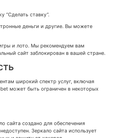
у “Сделать ставку”.
ктронные деньги и другие. Вы можете
 игры и лото. Мы рекомендуем вам
альный сайт заблокирован в вашей стране.
сть
иентам широкий спектр услуг, включая
stbet может быть ограничен в некоторых
ало сайта создано для обеспечения
 недоступен. Зеркало сайта использует
ных и защиту от хакеров.