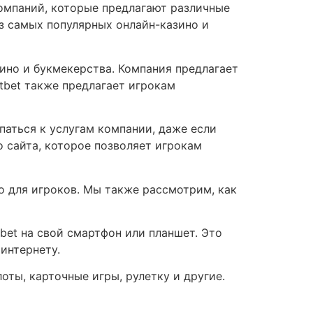
омпаний, которые предлагают различные
из самых популярных онлайн-казино и
зино и букмекерства. Компания предлагает
stbet также предлагает игрокам
упаться к услугам компании, даже если
о сайта, которое позволяет игрокам
но для игроков. Мы также рассмотрим, как
bet на свой смартфон или планшет. Это
 интернету.
оты, карточные игры, рулетку и другие.