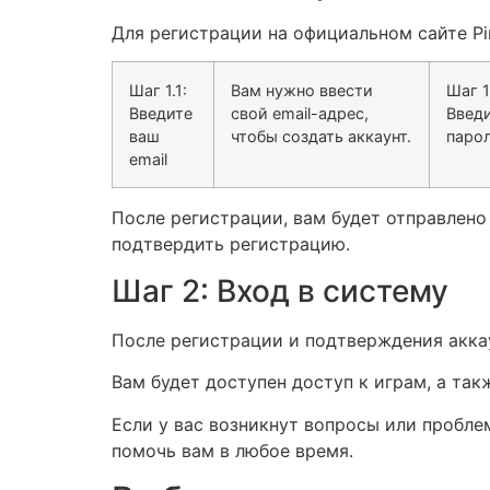
Для регистрации на официальном сайте Pi
Шаг 1.1:
Вам нужно ввести
Шаг 1
Введите
свой email-адрес,
Введ
ваш
чтобы создать аккаунт.
паро
email
После регистрации, вам будет отправлено
подтвердить регистрацию.
Шаг 2: Вход в систему
После регистрации и подтверждения аккаун
Вам будет доступен доступ к играм, а та
Если у вас возникнут вопросы или пробле
помочь вам в любое время.