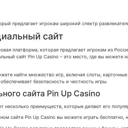
оторый предлагает игрокам широкий спектр развлекател
циальный сайт
ровая платформа, которая предлагает игрокам из Росс
ьный сайт Pin Up Casino – это место, где вы можете н
жете найти множество игр, включая слоты, карточные и
 обеспечивает безопасность и честность игры.
ого сайта Pin Up Casino
ет несколько преимуществ, которые делают его популя
ном сайте Pin Up Casino вы можете играть бесплатно, н