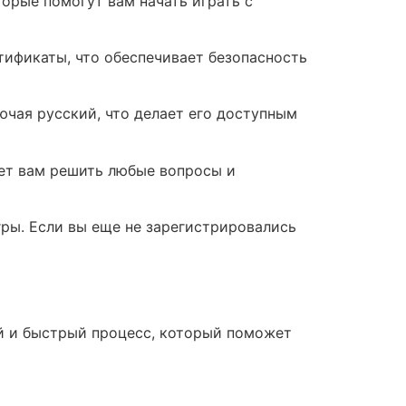
торые помогут вам начать играть с
ртификаты, что обеспечивает безопасность
ючая русский, что делает его доступным
жет вам решить любые вопросы и
гры. Если вы еще не зарегистрировались
той и быстрый процесс, который поможет