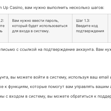
n Up Casino, вам нужно выполнить несколько шагов:
.2:
Вам нужно ввести пароль,
Шаг 1.3:
ите
который будет использоваться
Введите код
ль
для входа в систему.
подтверждения
 письмо с ссылкой на подтверждение аккаунта. Вам нуж
та, вы можете войти в систему, используя ваш email 
кже к функциям, которые помогут вам управлять вашим 
мы с входом в систему, вы можете обратиться к поддер