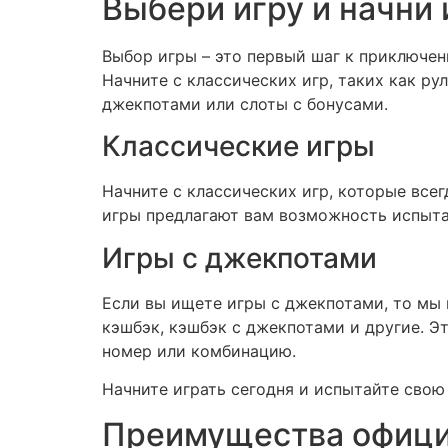
Выбери игру и начни 
Выбор игры – это первый шаг к приключен
Начните с классических игр, таких как ру
джекпотами или слоты с бонусами.
Классические игры
Начните с классических игр, которые всег
игры предлагают вам возможность испыта
Игры с джекпотами
Если вы ищете игры с джекпотами, то мы 
кэшбэк, кэшбэк с джекпотами и другие. Э
номер или комбинацию.
Начните играть сегодня и испытайте свою 
Преимущества официа