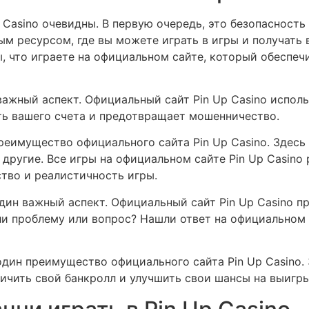
Casino очевидны. В первую очередь, это безопасность
м ресурсом, где вы можете играть в игры и получать
 что играете на официальном сайте, который обеспечи
важный аспект. Официальный сайт Pin Up Casino испол
ть вашего счета и предотвращает мошенничество.
реимущество официального сайта Pin Up Casino. Здесь
 другие. Все игры на официальном сайте Pin Up Casin
тво и реалистичность игры.
ин важный аспект. Официальный сайт Pin Up Casino пр
ли проблему или вопрос? Нашли ответ на официальном с
один преимущество официального сайта Pin Up Casino.
ичить свой банкролл и улучшить свои шансы на выигр