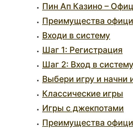
Пин Ап Казино – Офи
Преимущества официа
Входи в систему
Шаг 1: Регистрация
Шаг 2: Вход в систем
Выбери игру и начни 
Классические игры
Игры с джекпотами
Преимущества официа