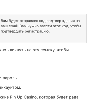
Вам будет отправлен код подтверждения на
ваш email. Вам нужно ввести этот код, чтобы
подтвердить регистрацию.
но кликнуть на эту ссылку, чтобы
и пароль.
аккаунтом.
жке Pin Up Casino, которая будет рада