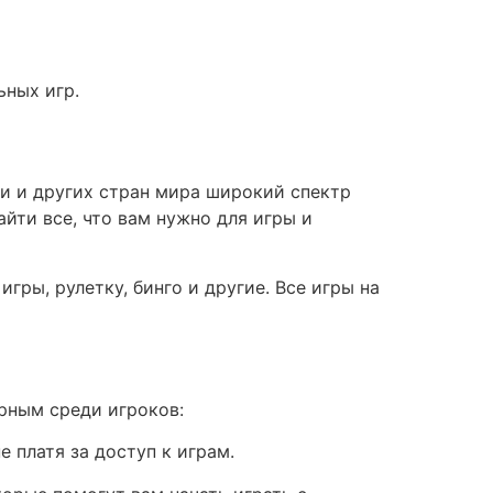
ьных игр.
ии и других стран мира широкий спектр
айти все, что вам нужно для игры и
гры, рулетку, бинго и другие. Все игры на
рным среди игроков:
е платя за доступ к играм.