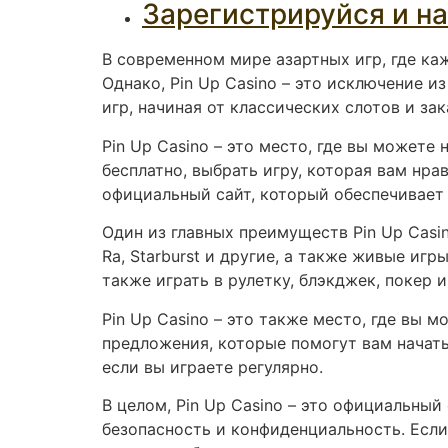
Зарегистрируйся и на
В современном мире азартных игр, где ка
Однако, Pin Up Casino – это исключение 
игр, начиная от классических слотов и з
Pin Up Casino – это место, где вы можете
бесплатно, выбрать игру, которая вам нрав
официальный сайт, который обеспечивает
Один из главных преимуществ Pin Up Casin
Ra, Starburst и другие, а также живые и
также играть в рулетку, блэкджек, покер 
Pin Up Casino – это также место, где вы
предложения, которые помогут вам начать
если вы играете регулярно.
В целом, Pin Up Casino – это официальны
безопасность и конфиденциальность. Если