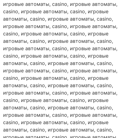
игровые автоматы, casino, игровые автоматы,
casino, игровые автоматы, casino, игровые
автоматы, casino, игровые автоматы, casino,
игровые автоматы, casino, игровые автоматы,
casino, игровые автоматы, casino, игровые
автоматы, casino, игровые автоматы, casino,
игровые автоматы, casino, игровые автоматы,
casino, игровые автоматы, casino, игровые
автоматы, casino, игровые автоматы, casino,
игровые автоматы, casino, игровые автоматы,
casino, игровые автоматы, casino, игровые
автоматы, casino, игровые автоматы, casino,
игровые автоматы, casino, игровые автоматы,
casino, игровые автоматы, casino, игровые
автоматы, casino, игровые автоматы, casino,
игровые автоматы, casino, игровые автоматы,
casino, игровые автоматы, casino, игровые
автоматы, casino, игровые автоматы, casino,
игровые автоматы, casino, игровые автоматы,