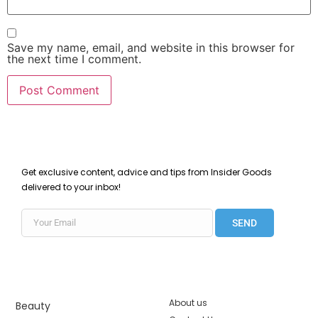
Save my name, email, and website in this browser for
the next time I comment.
Get exclusive content, advice and tips from Insider Goods
delivered to your inbox!
SEND
About us
Beauty