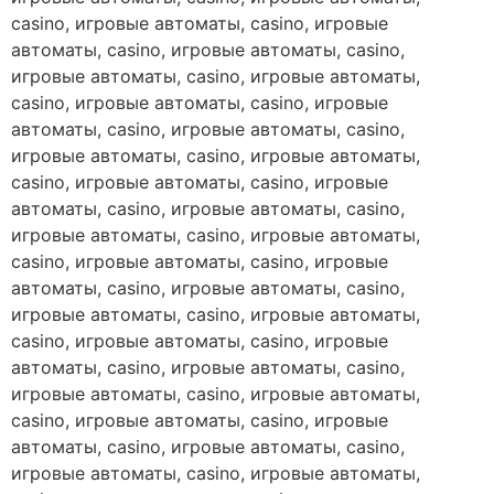
casino, игровые автоматы, casino, игровые
автоматы, casino, игровые автоматы, casino,
игровые автоматы, casino, игровые автоматы,
casino, игровые автоматы, casino, игровые
автоматы, casino, игровые автоматы, casino,
игровые автоматы, casino, игровые автоматы,
casino, игровые автоматы, casino, игровые
автоматы, casino, игровые автоматы, casino,
игровые автоматы, casino, игровые автоматы,
casino, игровые автоматы, casino, игровые
автоматы, casino, игровые автоматы, casino,
игровые автоматы, casino, игровые автоматы,
casino, игровые автоматы, casino, игровые
автоматы, casino, игровые автоматы, casino,
игровые автоматы, casino, игровые автоматы,
casino, игровые автоматы, casino, игровые
автоматы, casino, игровые автоматы, casino,
игровые автоматы, casino, игровые автоматы,