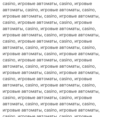
casino, игровые автоматы, casino, игровые
автоматы, casino, игровые автоматы, casino,
игровые автоматы, casino, игровые автоматы,
casino, игровые автоматы, casino, игровые
автоматы, casino, игровые автоматы, casino,
игровые автоматы, casino, игровые автоматы,
casino, игровые автоматы, casino, игровые
автоматы, casino, игровые автоматы, casino,
игровые автоматы, casino, игровые автоматы,
casino, игровые автоматы, casino, игровые
автоматы, casino, игровые автоматы, casino,
игровые автоматы, casino, игровые автоматы,
casino, игровые автоматы, casino, игровые
автоматы, casino, игровые автоматы, casino,
игровые автоматы, casino, игровые автоматы,
casino, игровые автоматы, casino, игровые
автоматы, casino, игровые автоматы, casino,
игровые автоматы, casino, игровые автоматы,
casino, игровые автоматы, casino, игровые