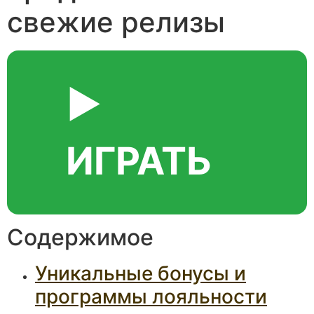
свежие релизы
▶️
ИГРАТЬ
Содержимое
Уникальные бонусы и
программы лояльности