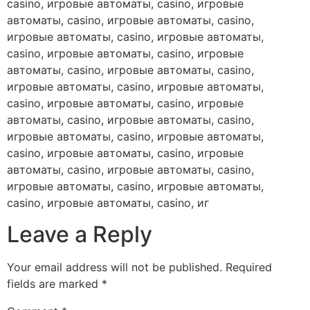
casino, игровые автоматы, casino, игровые
автоматы, casino, игровые автоматы, casino,
игровые автоматы, casino, игровые автоматы,
casino, игровые автоматы, casino, игровые
автоматы, casino, игровые автоматы, casino,
игровые автоматы, casino, игровые автоматы,
casino, игровые автоматы, casino, игровые
автоматы, casino, игровые автоматы, casino,
игровые автоматы, casino, игровые автоматы,
casino, игровые автоматы, casino, игровые
автоматы, casino, игровые автоматы, casino,
игровые автоматы, casino, игровые автоматы,
casino, игровые автоматы, casino, иг
Leave a Reply
Your email address will not be published.
Required
fields are marked
*