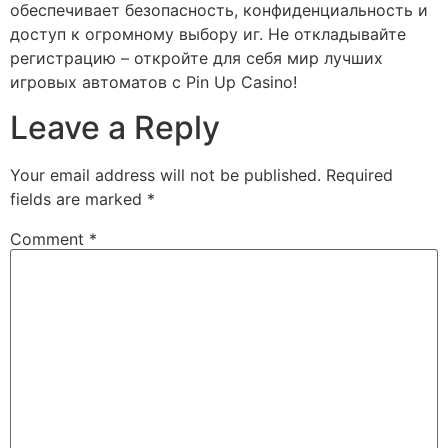
обеспечивает безопасность, конфиденциальность и
доступ к огромному выбору иг. Не откладывайте
регистрацию – откройте для себя мир лучших
игровых автоматов с Pin Up Casino!
Leave a Reply
Your email address will not be published.
Required
fields are marked
*
Comment
*