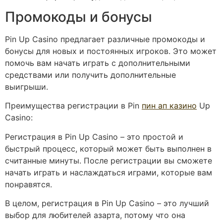
Промокоды и бонусы
Pin Up Casino предлагает различные промокоды и
бонусы для новых и постоянных игроков. Это может
помочь вам начать играть с дополнительными
средствами или получить дополнительные
выигрыши.
Преимущества регистрации в Pin
пин ап казино
Up
Casino:
Регистрация в Pin Up Casino – это простой и
быстрый процесс, который может быть выполнен в
считанные минуты. После регистрации вы сможете
начать играть и наслаждаться играми, которые вам
понравятся.
В целом, регистрация в Pin Up Casino – это лучший
выбор для любителей азарта, потому что она