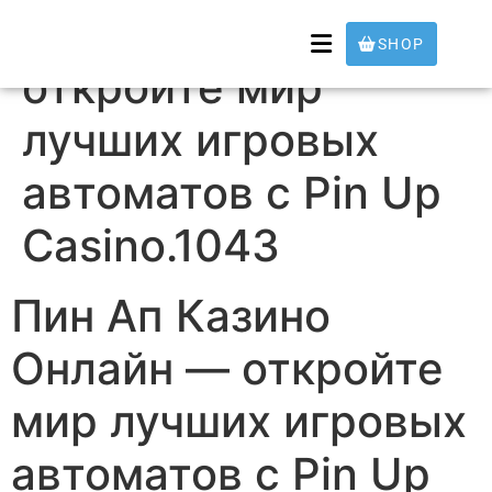
Казино Онлайн —
SHOP
откройте мир
лучших игровых
автоматов с Pin Up
Casino.1043
Пин Ап Казино
Онлайн — откройте
мир лучших игровых
автоматов с Pin Up