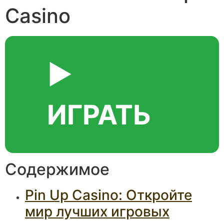
Casino
▶️
ИГРАТЬ
Содержимое
Pin Up Casino: Откройте
мир лучших игровых