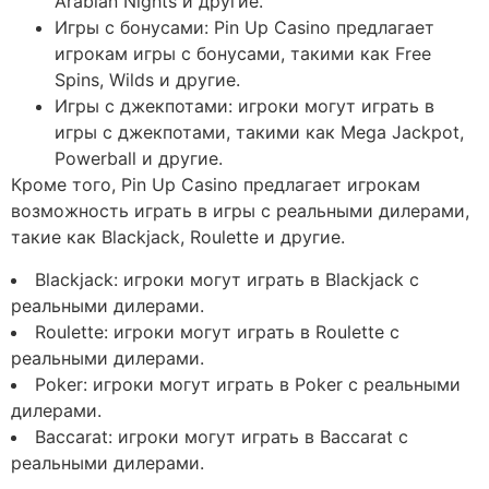
Arabian Nights и другие.
Игры с бонусами: Pin Up Casino предлагает
игрокам игры с бонусами, такими как Free
Spins, Wilds и другие.
Игры с джекпотами: игроки могут играть в
игры с джекпотами, такими как Mega Jackpot,
Powerball и другие.
Кроме того, Pin Up Casino предлагает игрокам
возможность играть в игры с реальными дилерами,
такие как Blackjack, Roulette и другие.
Blackjack: игроки могут играть в Blackjack с
реальными дилерами.
Roulette: игроки могут играть в Roulette с
реальными дилерами.
Poker: игроки могут играть в Poker с реальными
дилерами.
Baccarat: игроки могут играть в Baccarat с
реальными дилерами.