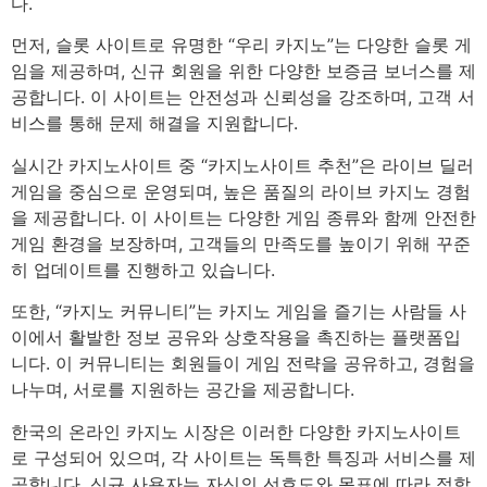
다.
먼저, 슬롯 사이트로 유명한 “우리 카지노”는 다양한 슬롯 게
임을 제공하며, 신규 회원을 위한 다양한 보증금 보너스를 제
공합니다. 이 사이트는 안전성과 신뢰성을 강조하며, 고객 서
비스를 통해 문제 해결을 지원합니다.
실시간 카지노사이트 중 “카지노사이트 추천”은 라이브 딜러
게임을 중심으로 운영되며, 높은 품질의 라이브 카지노 경험
을 제공합니다. 이 사이트는 다양한 게임 종류와 함께 안전한
게임 환경을 보장하며, 고객들의 만족도를 높이기 위해 꾸준
히 업데이트를 진행하고 있습니다.
또한, “카지노 커뮤니티”는 카지노 게임을 즐기는 사람들 사
이에서 활발한 정보 공유와 상호작용을 촉진하는 플랫폼입
니다. 이 커뮤니티는 회원들이 게임 전략을 공유하고, 경험을
나누며, 서로를 지원하는 공간을 제공합니다.
한국의 온라인 카지노 시장은 이러한 다양한 카지노사이트
로 구성되어 있으며, 각 사이트는 독특한 특징과 서비스를 제
공합니다. 신규 사용자는 자신의 선호도와 목표에 따라 적합