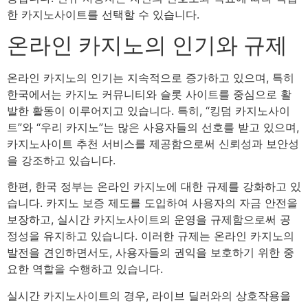
한 카지노사이트를 선택할 수 있습니다.
온라인 카지노의 인기와 규제
온라인 카지노의 인기는 지속적으로 증가하고 있으며, 특히
한국에서는 카지노 커뮤니티와 슬롯 사이트를 중심으로 활
발한 활동이 이루어지고 있습니다. 특히, “킹덤 카지노사이
트”와 “우리 카지노”는 많은 사용자들의 선호를 받고 있으며,
카지노사이트 추천 서비스를 제공함으로써 신뢰성과 보안성
을 강조하고 있습니다.
한편, 한국 정부는 온라인 카지노에 대한 규제를 강화하고 있
습니다. 카지노 보증 제도를 도입하여 사용자의 자금 안전을
보장하고, 실시간 카지노사이트의 운영을 규제함으로써 공
정성을 유지하고 있습니다. 이러한 규제는 온라인 카지노의
발전을 견인하면서도, 사용자들의 권익을 보호하기 위한 중
요한 역할을 수행하고 있습니다.
실시간 카지노사이트의 경우, 라이브 딜러와의 상호작용을