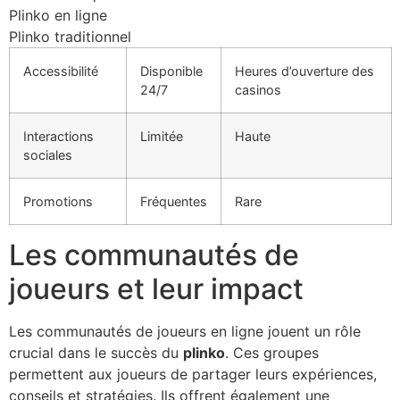
Plinko en ligne
Plinko traditionnel
Accessibilité
Disponible
Heures d’ouverture des
24/7
casinos
Interactions
Limitée
Haute
sociales
Promotions
Fréquentes
Rare
Les communautés de
joueurs et leur impact
Les communautés de joueurs en ligne jouent un rôle
crucial dans le succès du
plinko
. Ces groupes
permettent aux joueurs de partager leurs expériences,
conseils et stratégies. Ils offrent également une