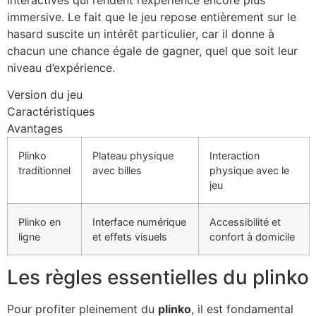
immersive. Le fait que le jeu repose entièrement sur le
hasard suscite un intérêt particulier, car il donne à
chacun une chance égale de gagner, quel que soit leur
niveau d’expérience.
Version du jeu
Caractéristiques
Avantages
Plinko
Plateau physique
Interaction
traditionnel
avec billes
physique avec le
jeu
Plinko en
Interface numérique
Accessibilité et
ligne
et effets visuels
confort à domicile
Les règles essentielles du plinko
Pour profiter pleinement du
plinko
, il est fondamental