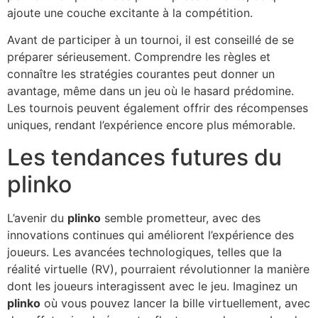
ajoute une couche excitante à la compétition.
Avant de participer à un tournoi, il est conseillé de se
préparer sérieusement. Comprendre les règles et
connaître les stratégies courantes peut donner un
avantage, même dans un jeu où le hasard prédomine.
Les tournois peuvent également offrir des récompenses
uniques, rendant l’expérience encore plus mémorable.
Les tendances futures du
plinko
L’avenir du
plinko
semble prometteur, avec des
innovations continues qui améliorent l’expérience des
joueurs. Les avancées technologiques, telles que la
réalité virtuelle (RV), pourraient révolutionner la manière
dont les joueurs interagissent avec le jeu. Imaginez un
plinko
où vous pouvez lancer la bille virtuellement, avec