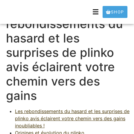
Les
SHOP
rebondissements du
hasard et les
surprises de plinko
avis éclairent votre
chemin vers des
gains
Les rebondissements du hasard et les surprises de
plinko avis éclairent votre chemin vers des gains
inoubliables !
Origines et évolution du plinko